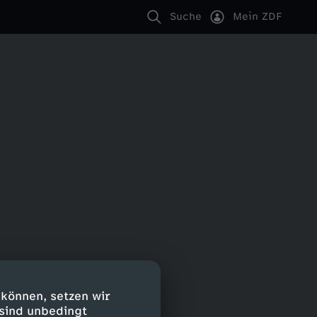
Suche
Mein ZDF
 können, setzen wir
 sind unbedingt