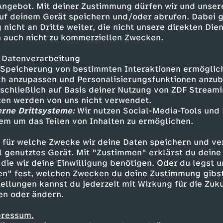
 Angebot. Mit deiner Zustimmung dürfen wir und unser
uf deinem Gerät speichern und/oder abrufen. Dabei 
 nicht an Dritte weiter, die nicht unsere direkten Dien
 auch nicht zu kommerziellen Zwecken.
 Datenverarbeitung
Speicherung von bestimmten Interaktionen ermöglicht
h anzupassen und Personalisierungsfunktionen anzub
sschließlich auf Basis deiner Nutzung von ZDF Stream
tten werden von uns nicht verwendet.
erne Drittsysteme:
Wir nutzen Social-Media-Tools und
em um das Teilen von Inhalten zu ermöglichen.
Inhalte entdecken
 für welche Zwecke wir deine Daten speichern und ver
n
Magazin
aufschlussreich
phoenix der ta
ell genutztes Gerät. Mit "Zustimmen" erklärst du dein
die wir deine Einwilligung benötigen. Oder du legst u
en" fest, welchen Zwecken du deine Zustimmung gibst
ellungen kannst du jederzeit mit Wirkung für die Zuku
en oder ändern.
pressum.