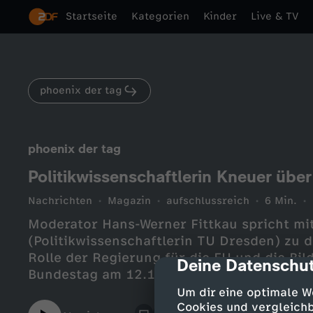
Startseite
Kategorien
Kinder
Live & TV
phoenix der tag
phoenix der tag
Politikwissenschaftlerin Kneuer übe
Nachrichten
Magazin
aufschlussreich
6 Min.
Moderator Hans-Werner Fittkau spricht mi
(Politikwissenschaftlerin TU Dresden) zu
Rolle der Regierung für die EU und die Bi
Deine Datenschut
cmp-dialog-des
Bundestag am 12.11.2024.
Um dir eine optimale W
Cookies und vergleichb