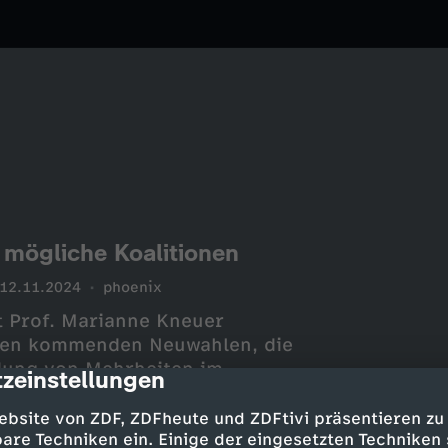
r mögliche Koalitionen
12.11.2024
phoenix
t Prof. Marianne Kneuer
 den kommenden Neuwahlen, die
ldung von Mehrheiten im
zeinstellungen
cription
ebsite von ZDF, ZDFheute und ZDFtivi präsentieren zu
are Techniken ein. Einige der eingesetzten Techniken