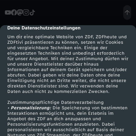
i
t
Deine Datenschutzeinstellungen
cmp-dialog-description
Um dir eine optimale Website von ZDF, ZDFheute und
i
ZDFtivi präsentieren zu können, setzen wir Cookies
und vergleichbare Techniken ein. Einige der
eingesetzten Techniken sind unbedingt erforderlich
s
für unser Angebot. Mit deiner Zustimmung dürfen wir
Mehr ZDF
Service
und unsere Dienstleister darüber hinaus
c
Informationen auf deinem Gerät speichern und/oder
ZDF-Apps
ZDFmitreden
abrufen. Dabei geben wir deine Daten ohne deine
Einwilligung nicht an Dritte weiter, die nicht unsere
h
Smart TV
Kontakt zum ZDF
direkten Dienstleister sind. Wir verwenden deine
Daten auch nicht zu kommerziellen Zwecken.
ZDFtext
Tickets
e
Zustimmungspflichtige Datenverarbeitung
Livestreams
Zuschauerservice
• Personalisierung:
Die Speicherung von bestimmten
S
Sendungen A-Z
Hilfe
Interaktionen ermöglicht uns, dein Erlebnis im
Angebot des ZDF an dich anzupassen und
TV-Programm
Personalisierungsfunktionen anzubieten. Dabei
i
personalisieren wir ausschließlich auf Basis deiner
Nutzung von ZDF Streaming, der ZDFheute und