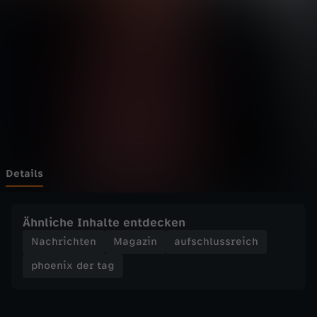
d
Wechseln zu: ZDFheute
e
r
t
a
g
Details
-
Ähnliche Inhalte entdecken
P
Nachrichten
Magazin
aufschlussreich
phoenix der tag
o
l