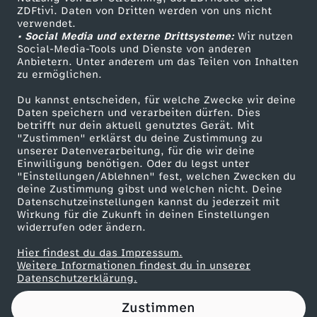
ZDFtivi. Daten von Dritten werden von uns nicht
t
Das ZDF
verwendet.
• Social Media und externe Drittsysteme:
Wir nutzen
ZDF Unternehmen
u
Social-Media-Tools und Dienste von anderen
Anbietern. Unter anderem um das Teilen von Inhalten
Karriere
zu ermöglichen.
a
Presseportal
Du kannst entscheiden, für welche Zwecke wir deine
ZDF goes Schule
Daten speichern und verarbeiten dürfen. Dies
t
betrifft nur dein aktuell genutztes Gerät. Mit
Werbefernsehen
"Zustimmen" erklärst du deine Zustimmung zu
i
unserer Datenverarbeitung, für die wir deine
Mainzelmännchen
Einwilligung benötigen. Oder du legst unter
"Einstellungen/Ablehnen" fest, welchen Zwecken du
o
deine Zustimmung gibst und welchen nicht. Deine
Datenschutzeinstellungen kannst du jederzeit mit
Wirkung für die Zukunft in deinen Einstellungen
n
widerrufen oder ändern.
v
Hier findest du das Impressum.
Partner
Weitere Informationen findest du in unserer
Datenschutzerklärung.
o
Zustimmen