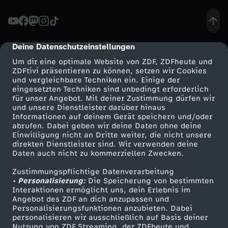
f
.
Deine Datenschutzeinstellungen
cmp-dialog-description
Um dir eine optimale Website von ZDF, ZDFheute und
F
ZDFtivi präsentieren zu können, setzen wir Cookies
und vergleichbare Techniken ein. Einige der
eingesetzten Techniken sind unbedingt erforderlich
i
für unser Angebot. Mit deiner Zustimmung dürfen wir
Mehr ZDF
Service
und unsere Dienstleister darüber hinaus
s
Informationen auf deinem Gerät speichern und/oder
ZDF-Apps
ZDFmitreden
abrufen. Dabei geben wir deine Daten ohne deine
Einwilligung nicht an Dritte weiter, die nicht unsere
c
Smart TV
Kontakt zum ZDF
direkten Dienstleister sind. Wir verwenden deine
Daten auch nicht zu kommerziellen Zwecken.
ZDFtext
Tickets
h
Zustimmungspflichtige Datenverarbeitung
Livestreams
Zuschauerservice
• Personalisierung:
Die Speicherung von bestimmten
e
Sendungen A-Z
Hilfe
Interaktionen ermöglicht uns, dein Erlebnis im
Angebot des ZDF an dich anzupassen und
TV-Programm
Personalisierungsfunktionen anzubieten. Dabei
r
personalisieren wir ausschließlich auf Basis deiner
Nutzung von ZDF Streaming, der ZDFheute und