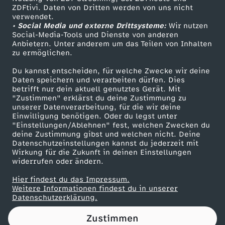
ZDFtivi. Daten von Dritten werden von uns nicht
z
Das ZDF
verwendet.
• Social Media und externe Drittsysteme:
Wir nutzen
ZDF Unternehmen
u
Social-Media-Tools und Dienste von anderen
Anbietern. Unter anderem um das Teilen von Inhalten
Karriere
zu ermöglichen.
m
Presseportal
Du kannst entscheiden, für welche Zwecke wir deine
ZDF goes Schule
Daten speichern und verarbeiten dürfen. Dies
G
betrifft nur dein aktuell genutztes Gerät. Mit
Werbefernsehen
"Zustimmen" erklärst du deine Zustimmung zu
A
unserer Datenverarbeitung, für die wir deine
Mainzelmännchen
Einwilligung benötigen. Oder du legst unter
"Einstellungen/Ablehnen" fest, welchen Zwecken du
Z
deine Zustimmung gibst und welchen nicht. Deine
Datenschutzeinstellungen kannst du jederzeit mit
Wirkung für die Zukunft in deinen Einstellungen
H
widerrufen oder ändern.
y
Hier findest du das Impressum.
Partner
Weitere Informationen findest du in unserer
Datenschutzerklärung.
b
Zustimmen