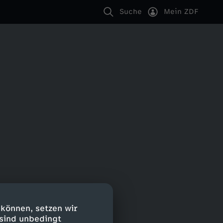
Suche
Mein ZDF
 können, setzen wir
 sind unbedingt