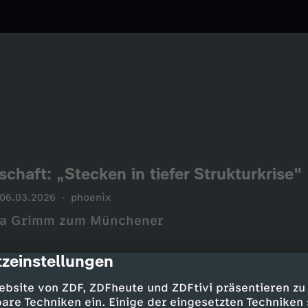
haft: „Stecken in tiefer Strukturkrise"
06.03.2026
phoenix
nika Grimm zum Münchener
zeinstellungen
cription
ebsite von ZDF, ZDFheute und ZDFtivi präsentieren zu
are Techniken ein. Einige der eingesetzten Techniken