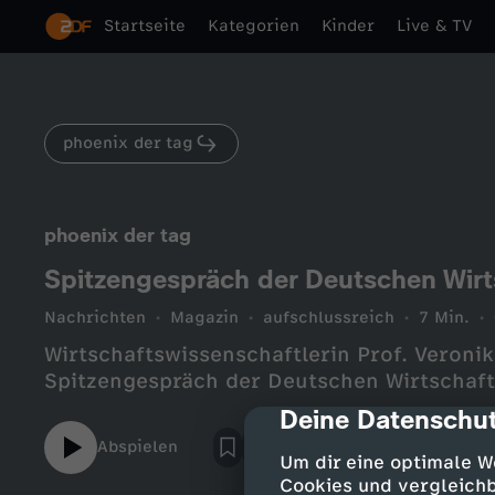
Startseite
Kategorien
Kinder
Live & TV
phoenix der tag
phoenix der tag
Spitzengespräch der Deutschen Wirtsc
Nachrichten
Magazin
aufschlussreich
7 Min.
Wirtschaftswissenschaftlerin Prof. Vero
Spitzengespräch der Deutschen Wirtschaft
Deine Datenschut
cmp-dialog-des
Abspielen
Um dir eine optimale W
Cookies und vergleichb