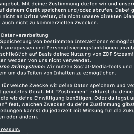
 Angebot. Mit deiner Zustimmung dürfen wir und unser
uf deinem Gerät speichern und/oder abrufen. Dabei 
 nicht an Dritte weiter, die nicht unsere direkten Dien
 auch nicht zu kommerziellen Zwecken.
 Datenverarbeitung
Speicherung von bestimmten Interaktionen ermöglicht
h anzupassen und Personalisierungsfunktionen anzub
sschließlich auf Basis deiner Nutzung von ZDF Stream
tten werden von uns nicht verwendet.
erne Drittsysteme:
Wir nutzen Social-Media-Tools und
em um das Teilen von Inhalten zu ermöglichen.
Inhalte entdecken
 für welche Zwecke wir deine Daten speichern und ver
n
Magazin
aufschlussreich
phoenix der ta
ell genutztes Gerät. Mit "Zustimmen" erklärst du dein
die wir deine Einwilligung benötigen. Oder du legst u
en" fest, welchen Zwecken du deine Zustimmung gibst
ellungen kannst du jederzeit mit Wirkung für die Zuku
en oder ändern.
pressum.