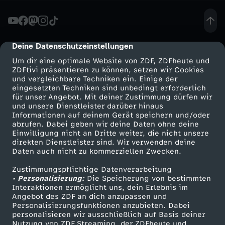
e
m
Deine Datenschutzeinstellungen
cmp-dialog-description
Um dir eine optimale Website von ZDF, ZDFheute und
p
ZDFtivi präsentieren zu können, setzen wir Cookies
und vergleichbare Techniken ein. Einige der
eingesetzten Techniken sind unbedingt erforderlich
e
für unser Angebot. Mit deiner Zustimmung dürfen wir
Mehr ZDF
Service
und unsere Dienstleister darüber hinaus
l
Informationen auf deinem Gerät speichern und/oder
ZDF-Apps
ZDFmitreden
abrufen. Dabei geben wir deine Daten ohne deine
Einwilligung nicht an Dritte weiter, die nicht unsere
z
Smart TV
Kontakt zum ZDF
direkten Dienstleister sind. Wir verwenden deine
Daten auch nicht zu kommerziellen Zwecken.
ZDFtext
Tickets
u
Zustimmungspflichtige Datenverarbeitung
Livestreams
Zuschauerservice
• Personalisierung:
Die Speicherung von bestimmten
M
Sendungen A-Z
Hilfe
Interaktionen ermöglicht uns, dein Erlebnis im
Angebot des ZDF an dich anzupassen und
TV-Programm
Personalisierungsfunktionen anzubieten. Dabei
a
personalisieren wir ausschließlich auf Basis deiner
Nutzung von ZDF Streaming, der ZDFheute und