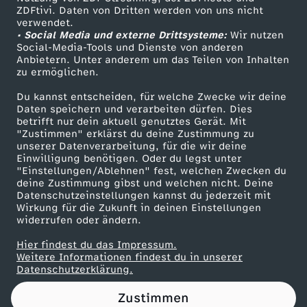
ZDFtivi. Daten von Dritten werden von uns nicht
c
Das ZDF
verwendet.
• Social Media und externe Drittsysteme:
Wir nutzen
ZDF Unternehmen
r
Social-Media-Tools und Dienste von anderen
Anbietern. Unter anderem um das Teilen von Inhalten
Karriere
zu ermöglichen.
o
Presseportal
Du kannst entscheiden, für welche Zwecke wir deine
ZDF goes Schule
Daten speichern und verarbeiten dürfen. Dies
n
betrifft nur dein aktuell genutztes Gerät. Mit
Werbefernsehen
"Zustimmen" erklärst du deine Zustimmung zu
s
unserer Datenverarbeitung, für die wir deine
Mainzelmännchen
Einwilligung benötigen. Oder du legst unter
"Einstellungen/Ablehnen" fest, welchen Zwecken du
F
deine Zustimmung gibst und welchen nicht. Deine
Datenschutzeinstellungen kannst du jederzeit mit
Wirkung für die Zukunft in deinen Einstellungen
e
widerrufen oder ändern.
r
Hier findest du das Impressum.
Partner
Weitere Informationen findest du in unserer
Datenschutzerklärung.
n
Zustimmen