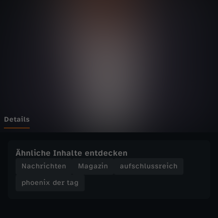
d
e
r
t
a
g
Details
-
Ähnliche Inhalte entdecken
S
Nachrichten
Magazin
aufschlussreich
phoenix der tag
t
r