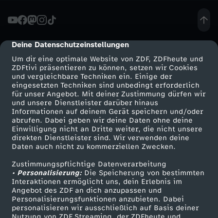
r
d
Deine Datenschutzeinstellungen
cmp-dialog-description
Um dir eine optimale Website von ZDF, ZDFheute und
e
ZDFtivi präsentieren zu können, setzen wir Cookies
und vergleichbare Techniken ein. Einige der
eingesetzten Techniken sind unbedingt erforderlich
n
für unser Angebot. Mit deiner Zustimmung dürfen wir
Mehr ZDF
Service
und unsere Dienstleister darüber hinaus
U
Informationen auf deinem Gerät speichern und/oder
ZDF-Apps
ZDFmitreden
abrufen. Dabei geben wir deine Daten ohne deine
Einwilligung nicht an Dritte weiter, die nicht unsere
n
Smart TV
Kontakt zum ZDF
direkten Dienstleister sind. Wir verwenden deine
Daten auch nicht zu kommerziellen Zwecken.
ZDFtext
Tickets
t
Zustimmungspflichtige Datenverarbeitung
Livestreams
Zuschauerservice
• Personalisierung:
Die Speicherung von bestimmten
e
Sendungen A-Z
Hilfe
Interaktionen ermöglicht uns, dein Erlebnis im
Angebot des ZDF an dich anzupassen und
TV-Programm
Personalisierungsfunktionen anzubieten. Dabei
r
personalisieren wir ausschließlich auf Basis deiner
Nutzung von ZDF Streaming, der ZDFheute und