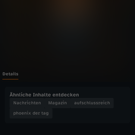
d
e
r
t
a
g
Details
-
Ähnliche Inhalte entdecken
Ü
Nachrichten
Magazin
aufschlussreich
phoenix der tag
b
e