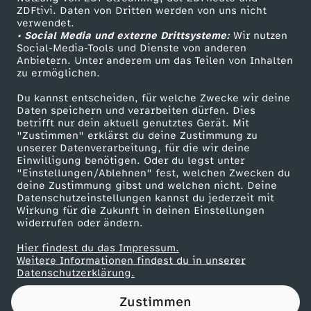
ZDFtivi. Daten von Dritten werden von uns nicht
s
Das ZDF
verwendet.
• Social Media und externe Drittsysteme:
Wir nutzen
ZDF Unternehmen
u
Social-Media-Tools und Dienste von anderen
Anbietern. Unter anderem um das Teilen von Inhalten
Karriere
zu ermöglichen.
c
Presseportal
Du kannst entscheiden, für welche Zwecke wir deine
ZDF goes Schule
Daten speichern und verarbeiten dürfen. Dies
h
betrifft nur dein aktuell genutztes Gerät. Mit
Werbefernsehen
"Zustimmen" erklärst du deine Zustimmung zu
u
unserer Datenverarbeitung, für die wir deine
Mainzelmännchen
Einwilligung benötigen. Oder du legst unter
"Einstellungen/Ablehnen" fest, welchen Zwecken du
n
deine Zustimmung gibst und welchen nicht. Deine
Datenschutzeinstellungen kannst du jederzeit mit
Wirkung für die Zukunft in deinen Einstellungen
g
widerrufen oder ändern.
s
Hier findest du das Impressum.
Partner
Weitere Informationen findest du in unserer
Datenschutzerklärung.
a
Zustimmen