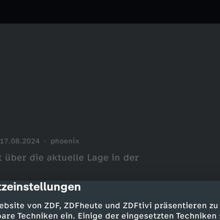
17.08.2024
phoenix
 über die aktuelle Lage in der
zeinstellungen
cription
ebsite von ZDF, ZDFheute und ZDFtivi präsentieren zu
are Techniken ein. Einige der eingesetzten Techniken