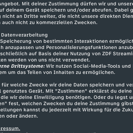
 Angebot. Mit deiner Zustimmung dürfen wir und unser
uf deinem Gerät speichern und/oder abrufen. Dabei 
 nicht an Dritte weiter, die nicht unsere direkten Dien
 auch nicht zu kommerziellen Zwecken.
 Datenverarbeitung
Speicherung von bestimmten Interaktionen ermöglicht
h anzupassen und Personalisierungsfunktionen anzub
sschließlich auf Basis deiner Nutzung von ZDF Stream
tten werden von uns nicht verwendet.
erne Drittsysteme:
Wir nutzen Social-Media-Tools und
em um das Teilen von Inhalten zu ermöglichen.
Inhalte entdecken
 für welche Zwecke wir deine Daten speichern und ver
n
Magazin
aufschlussreich
phoenix der ta
ell genutztes Gerät. Mit "Zustimmen" erklärst du dein
die wir deine Einwilligung benötigen. Oder du legst u
en" fest, welchen Zwecken du deine Zustimmung gibst
ellungen kannst du jederzeit mit Wirkung für die Zuku
en oder ändern.
pressum.