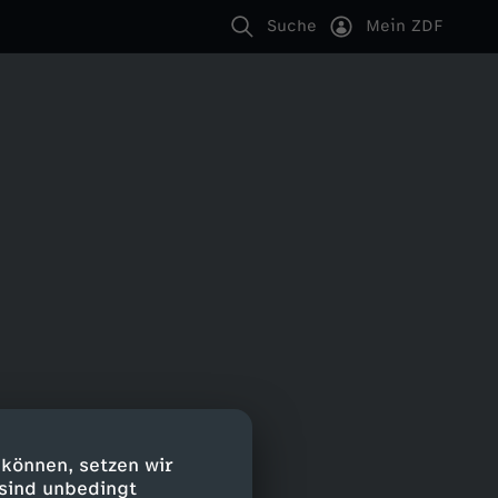
Suche
Mein ZDF
 können, setzen wir
 sind unbedingt