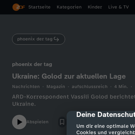
Startseite
Kategorien
Kinder
Live & TV
phoenix der tag
phoenix der tag
Ukraine: Golod zur aktuellen Lage
Nachrichten
Magazin
aufschlussreich
4 Min.
ARD-Korrespondent Vassili Golod berichtet
Ukraine.
Deine Datenschut
cmp-dialog-des
Abspielen
Um dir eine optimale W
Cookies und vergleichb