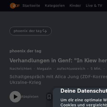
Startseite
Kategorien
Kinder
Live & TV
phoenix der tag
phoenix der tag
Verhandlungen in Genf: "In Kiew her
Nachrichten
Magazin
aufschlussreich
5 Min.
Schaltgespräch mit Alica Jung (ZDF-Korre
Ukraine-Krieg
Deine Datenschut
cmp-dialog-des
Abspielen
Um dir eine optimale W
Cookies und vergleichb