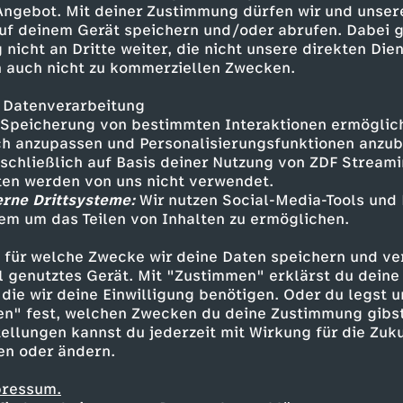
 Angebot. Mit deiner Zustimmung dürfen wir und unser
uf deinem Gerät speichern und/oder abrufen. Dabei 
 nicht an Dritte weiter, die nicht unsere direkten Dien
 auch nicht zu kommerziellen Zwecken.
 Datenverarbeitung
Speicherung von bestimmten Interaktionen ermöglicht
h anzupassen und Personalisierungsfunktionen anzub
sschließlich auf Basis deiner Nutzung von ZDF Stream
tten werden von uns nicht verwendet.
erne Drittsysteme:
Wir nutzen Social-Media-Tools und
em um das Teilen von Inhalten zu ermöglichen.
Inhalte entdecken
 für welche Zwecke wir deine Daten speichern und ver
n
Magazin
aufschlussreich
phoenix der ta
ell genutztes Gerät. Mit "Zustimmen" erklärst du dein
die wir deine Einwilligung benötigen. Oder du legst u
en" fest, welchen Zwecken du deine Zustimmung gibst
ellungen kannst du jederzeit mit Wirkung für die Zuku
en oder ändern.
pressum.