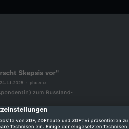
rscht Skepsis vor"
24.11.2025
phoenix
spondentin) zum Russland-
zeinstellungen
cription
ebsite von ZDF, ZDFheute und ZDFtivi präsentieren zu
are Techniken ein. Einige der eingesetzten Techniken