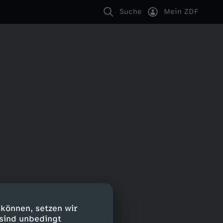
Suche
Mein ZDF
 können, setzen wir
 sind unbedingt