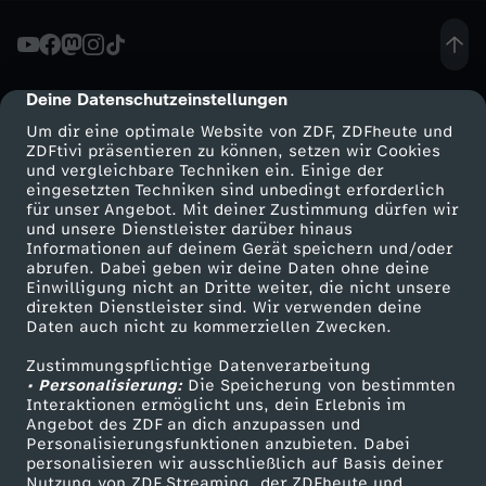
h
a
Deine Datenschutzeinstellungen
cmp-dialog-description
Um dir eine optimale Website von ZDF, ZDFheute und
n
ZDFtivi präsentieren zu können, setzen wir Cookies
und vergleichbare Techniken ein. Einige der
eingesetzten Techniken sind unbedingt erforderlich
d
für unser Angebot. Mit deiner Zustimmung dürfen wir
Mehr ZDF
Service
und unsere Dienstleister darüber hinaus
l
Informationen auf deinem Gerät speichern und/oder
ZDF-Apps
ZDFmitreden
abrufen. Dabei geben wir deine Daten ohne deine
Einwilligung nicht an Dritte weiter, die nicht unsere
u
Smart TV
Kontakt zum ZDF
direkten Dienstleister sind. Wir verwenden deine
Daten auch nicht zu kommerziellen Zwecken.
ZDFtext
Tickets
n
Zustimmungspflichtige Datenverarbeitung
Livestreams
Zuschauerservice
• Personalisierung:
Die Speicherung von bestimmten
g
Sendungen A-Z
Hilfe
Interaktionen ermöglicht uns, dein Erlebnis im
Angebot des ZDF an dich anzupassen und
TV-Programm
Personalisierungsfunktionen anzubieten. Dabei
e
personalisieren wir ausschließlich auf Basis deiner
Nutzung von ZDF Streaming, der ZDFheute und