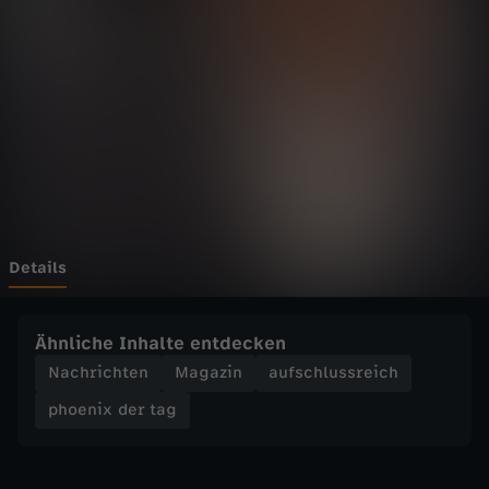
d
e
r
t
a
g
Details
-
Ähnliche Inhalte entdecken
V
Nachrichten
Magazin
aufschlussreich
phoenix der tag
e
r