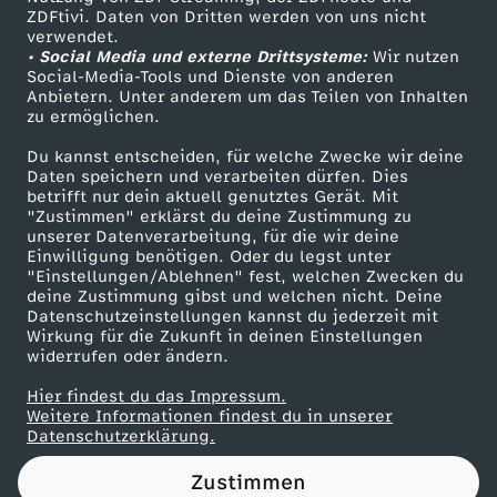
ZDFtivi. Daten von Dritten werden von uns nicht
n
Das ZDF
verwendet.
• Social Media und externe Drittsysteme:
Wir nutzen
ZDF Unternehmen
z
Social-Media-Tools und Dienste von anderen
Anbietern. Unter anderem um das Teilen von Inhalten
Karriere
zu ermöglichen.
w
Presseportal
Du kannst entscheiden, für welche Zwecke wir deine
ZDF goes Schule
Daten speichern und verarbeiten dürfen. Dies
i
betrifft nur dein aktuell genutztes Gerät. Mit
Werbefernsehen
"Zustimmen" erklärst du deine Zustimmung zu
s
unserer Datenverarbeitung, für die wir deine
Mainzelmännchen
Einwilligung benötigen. Oder du legst unter
"Einstellungen/Ablehnen" fest, welchen Zwecken du
c
deine Zustimmung gibst und welchen nicht. Deine
Datenschutzeinstellungen kannst du jederzeit mit
Wirkung für die Zukunft in deinen Einstellungen
h
widerrufen oder ändern.
e
Hier findest du das Impressum.
Partner
Weitere Informationen findest du in unserer
Datenschutzerklärung.
n
Zustimmen