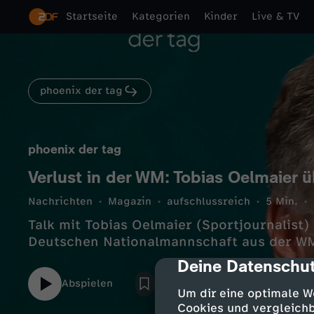
Startseite
Kategorien
Kinder
Live & TV
phoenix der tag
phoenix der tag
Verlust in der WM: Tobias Oelmaier
Nachrichten
Magazin
aufschlussreich
5 Min.
Talk mit Tobias Oelmaier (Sportjournalist
Deutschen Nationalmannschaft aus der W
Deine Datenschut
cmp-dialog-des
Abspielen
Um dir eine optimale W
Cookies und vergleichb