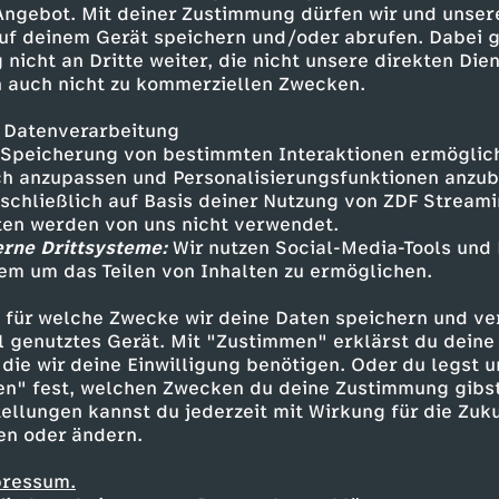
 Angebot. Mit deiner Zustimmung dürfen wir und unser
uf deinem Gerät speichern und/oder abrufen. Dabei 
 nicht an Dritte weiter, die nicht unsere direkten Dien
 auch nicht zu kommerziellen Zwecken.
 Datenverarbeitung
Speicherung von bestimmten Interaktionen ermöglicht
h anzupassen und Personalisierungsfunktionen anzub
sschließlich auf Basis deiner Nutzung von ZDF Stream
tten werden von uns nicht verwendet.
erne Drittsysteme:
Wir nutzen Social-Media-Tools und
em um das Teilen von Inhalten zu ermöglichen.
Inhalte entdecken
 für welche Zwecke wir deine Daten speichern und ver
n
Magazin
aufschlussreich
phoenix der ta
ell genutztes Gerät. Mit "Zustimmen" erklärst du dein
die wir deine Einwilligung benötigen. Oder du legst u
en" fest, welchen Zwecken du deine Zustimmung gibst
ellungen kannst du jederzeit mit Wirkung für die Zuku
en oder ändern.
pressum.