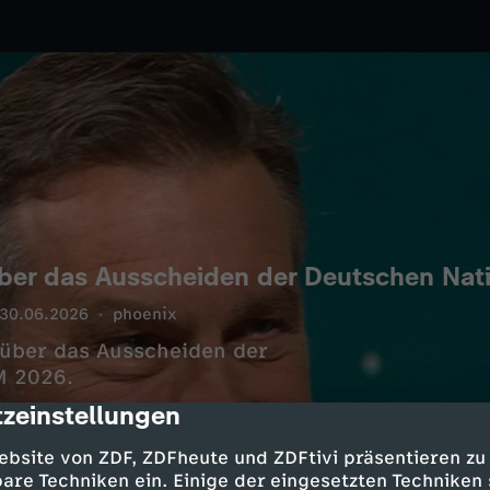
 über das Ausscheiden der Deutschen Na
30.06.2026
phoenix
) über das Ausscheiden der
M 2026.
zeinstellungen
cription
ebsite von ZDF, ZDFheute und ZDFtivi präsentieren zu
are Techniken ein. Einige der eingesetzten Techniken