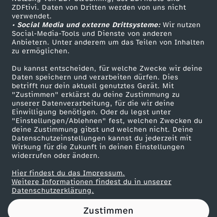
ZDFtivi. Daten von Dritten werden von uns nicht
e
Das ZDF
verwendet.
• Social Media und externe Drittsysteme:
Wir nutzen
ZDF Unternehmen
l
Social-Media-Tools und Dienste von anderen
Anbietern. Unter anderem um das Teilen von Inhalten
Karriere
zu ermöglichen.
:
Presseportal
Du kannst entscheiden, für welche Zwecke wir deine
ZDF goes Schule
Daten speichern und verarbeiten dürfen. Dies
"
betrifft nur dein aktuell genutztes Gerät. Mit
Werbefernsehen
"Zustimmen" erklärst du deine Zustimmung zu
D
unserer Datenverarbeitung, für die wir deine
Mainzelmännchen
Einwilligung benötigen. Oder du legst unter
"Einstellungen/Ablehnen" fest, welchen Zwecken du
a
deine Zustimmung gibst und welchen nicht. Deine
Datenschutzeinstellungen kannst du jederzeit mit
Wirkung für die Zukunft in deinen Einstellungen
s
widerrufen oder ändern.
i
Hier findest du das Impressum.
Partner
Weitere Informationen findest du in unserer
Datenschutzerklärung.
s
Zustimmen