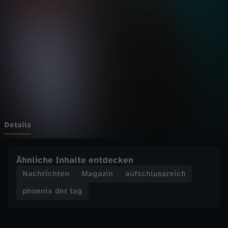
d
e
r
t
a
g
Details
-
Ähnliche Inhalte entdecken
W
Nachrichten
Magazin
aufschlussreich
phoenix der tag
o
h