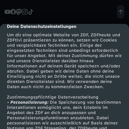
n
u
Deine Datenschutzeinstellungen
cmp-dialog-description
Um dir eine optimale Website von ZDF, ZDFheute und
n
ZDFtivi präsentieren zu können, setzen wir Cookies
und vergleichbare Techniken ein. Einige der
eingesetzten Techniken sind unbedingt erforderlich
g
für unser Angebot. Mit deiner Zustimmung dürfen wir
Mehr ZDF
Service
und unsere Dienstleister darüber hinaus
s
Informationen auf deinem Gerät speichern und/oder
ZDF-Apps
ZDFmitreden
abrufen. Dabei geben wir deine Daten ohne deine
Einwilligung nicht an Dritte weiter, die nicht unsere
m
Smart TV
Kontakt zum ZDF
direkten Dienstleister sind. Wir verwenden deine
Daten auch nicht zu kommerziellen Zwecken.
ZDFtext
Tickets
a
Zustimmungspflichtige Datenverarbeitung
Livestreams
Zuschauerservice
• Personalisierung:
Die Speicherung von bestimmten
n
Sendungen A-Z
Hilfe
Interaktionen ermöglicht uns, dein Erlebnis im
Angebot des ZDF an dich anzupassen und
TV-Programm
Personalisierungsfunktionen anzubieten. Dabei
g
personalisieren wir ausschließlich auf Basis deiner
Nutzung von ZDF Streaming, der ZDFheute und