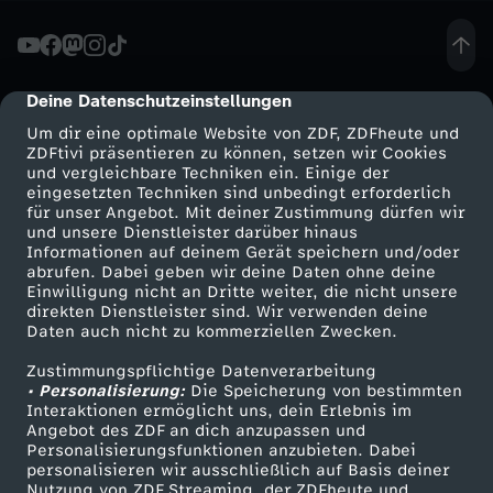
f
z
Deine Datenschutzeinstellungen
cmp-dialog-description
Um dir eine optimale Website von ZDF, ZDFheute und
u
ZDFtivi präsentieren zu können, setzen wir Cookies
und vergleichbare Techniken ein. Einige der
eingesetzten Techniken sind unbedingt erforderlich
m
für unser Angebot. Mit deiner Zustimmung dürfen wir
Mehr ZDF
Service
und unsere Dienstleister darüber hinaus
T
Informationen auf deinem Gerät speichern und/oder
ZDF-Apps
ZDFmitreden
abrufen. Dabei geben wir deine Daten ohne deine
Einwilligung nicht an Dritte weiter, die nicht unsere
r
Smart TV
Kontakt zum ZDF
direkten Dienstleister sind. Wir verwenden deine
Daten auch nicht zu kommerziellen Zwecken.
ZDFtext
Tickets
e
Zustimmungspflichtige Datenverarbeitung
Livestreams
Zuschauerservice
• Personalisierung:
Die Speicherung von bestimmten
n
Sendungen A-Z
Hilfe
Interaktionen ermöglicht uns, dein Erlebnis im
Angebot des ZDF an dich anzupassen und
TV-Programm
Personalisierungsfunktionen anzubieten. Dabei
d
personalisieren wir ausschließlich auf Basis deiner
Nutzung von ZDF Streaming, der ZDFheute und