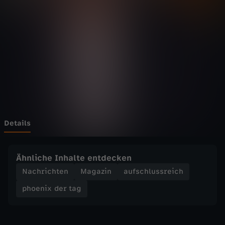
d
Wechseln zu: ZDFheute
e
r
t
a
g
Details
-
Ähnliche Inhalte entdecken
W
Nachrichten
Magazin
aufschlussreich
phoenix der tag
o
l