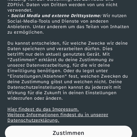
ZDFtivi. Daten von Dritten werden von uns nicht
b
Das ZDF
verwendet.
• Social Media und externe Drittsysteme:
Wir nutzen
ZDF Unternehmen
a
Social-Media-Tools und Dienste von anderen
Anbietern. Unter anderem um das Teilen von Inhalten
Karriere
zu ermöglichen.
r
Presseportal
Du kannst entscheiden, für welche Zwecke wir deine
ZDF goes Schule
Daten speichern und verarbeiten dürfen. Dies
o
betrifft nur dein aktuell genutztes Gerät. Mit
Werbefernsehen
"Zustimmen" erklärst du deine Zustimmung zu
m
unserer Datenverarbeitung, für die wir deine
Mainzelmännchen
Einwilligung benötigen. Oder du legst unter
"Einstellungen/Ablehnen" fest, welchen Zwecken du
e
deine Zustimmung gibst und welchen nicht. Deine
Datenschutzeinstellungen kannst du jederzeit mit
Wirkung für die Zukunft in deinen Einstellungen
t
widerrufen oder ändern.
e
Hier findest du das Impressum.
Partner
Weitere Informationen findest du in unserer
Datenschutzerklärung.
r
Zustimmen