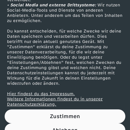
• Social Media und externe Drittsysteme:
a
Wir nutzen
ZDF Unternehmen
Social-Media-Tools und Dienste von anderen
Anbietern. Unter anderem um das Teilen von Inhalten
Karriere
s
zu ermöglichen.
Presseportal
Du kannst entscheiden, für welche Zwecke wir deine
E
ZDF goes Schule
Daten speichern und verarbeiten dürfen. Dies
betrifft nur dein aktuell genutztes Gerät. Mit
Werbefernsehen
"Zustimmen" erklärst du deine Zustimmung zu
n
unserer Datenverarbeitung, für die wir deine
Mainzelmännchen
Einwilligung benötigen. Oder du legst unter
d
"Einstellungen/Ablehnen" fest, welchen Zwecken du
deine Zustimmung gibst und welchen nicht. Deine
Datenschutzeinstellungen kannst du jederzeit mit
e
Wirkung für die Zukunft in deinen Einstellungen
widerrufen oder ändern.
e
Hier findest du das Impressum.
Partner
Weitere Informationen findest du in unserer
i
Datenschutzerklärung.
Zustimmen
n