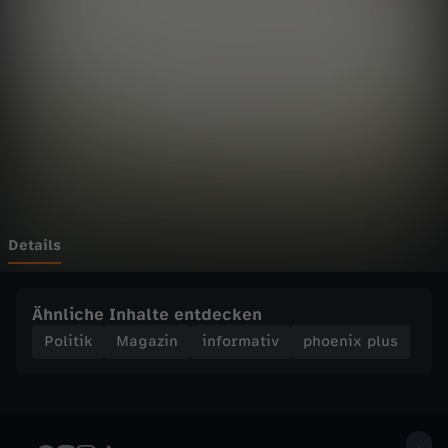
p
l
u
s
-
S
Details
p
Ähnliche Inhalte entdecken
a
Politik
Magazin
informativ
phoenix plus
c
e