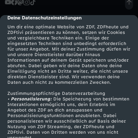
S
Deine Datenschutzeinstellungen
cmp-dialog-description
h
Um dir eine optimale Website von ZDF, ZDFheute und
ZDFtivi präsentieren zu können, setzen wir Cookies
und vergleichbare Techniken ein. Einige der
u
eingesetzten Techniken sind unbedingt erforderlich
für unser Angebot. Mit deiner Zustimmung dürfen wir
Mehr ZDF
Service
und unsere Dienstleister darüber hinaus
t
Informationen auf deinem Gerät speichern und/oder
ZDF-Apps
ZDFmitreden
abrufen. Dabei geben wir deine Daten ohne deine
t
Einwilligung nicht an Dritte weiter, die nicht unsere
Smart TV
Kontakt zum ZDF
direkten Dienstleister sind. Wir verwenden deine
Daten auch nicht zu kommerziellen Zwecken.
ZDFtext
Tickets
l
Zustimmungspflichtige Datenverarbeitung
Livestreams
Zuschauerservice
• Personalisierung:
e
Die Speicherung von bestimmten
Sendungen A-Z
Hilfe
Interaktionen ermöglicht uns, dein Erlebnis im
Angebot des ZDF an dich anzupassen und
TV-Programm
:
Personalisierungsfunktionen anzubieten. Dabei
personalisieren wir ausschließlich auf Basis deiner
Nutzung von ZDF Streaming, der ZDFheute und
D
ZDFtivi. Daten von Dritten werden von uns nicht
Das ZDF
verwendet.