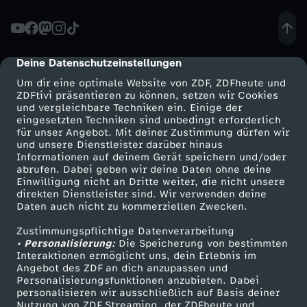
h
r
Deine Datenschutzeinstellungen
cmp-dialog-description
Um dir eine optimale Website von ZDF, ZDFheute und
h
ZDFtivi präsentieren zu können, setzen wir Cookies
und vergleichbare Techniken ein. Einige der
eingesetzten Techniken sind unbedingt erforderlich
e
für unser Angebot. Mit deiner Zustimmung dürfen wir
Mehr ZDF
Service
und unsere Dienstleister darüber hinaus
i
Informationen auf deinem Gerät speichern und/oder
ZDF-Apps
ZDFmitreden
abrufen. Dabei geben wir deine Daten ohne deine
Einwilligung nicht an Dritte weiter, die nicht unsere
t
Smart TV
Kontakt zum ZDF
direkten Dienstleister sind. Wir verwenden deine
Daten auch nicht zu kommerziellen Zwecken.
ZDFtext
Tickets
g
Zustimmungspflichtige Datenverarbeitung
Livestreams
Zuschauerservice
• Personalisierung:
Die Speicherung von bestimmten
e
Sendungen A-Z
Hilfe
Interaktionen ermöglicht uns, dein Erlebnis im
Angebot des ZDF an dich anzupassen und
TV-Programm
Personalisierungsfunktionen anzubieten. Dabei
g
personalisieren wir ausschließlich auf Basis deiner
Nutzung von ZDF Streaming, der ZDFheute und