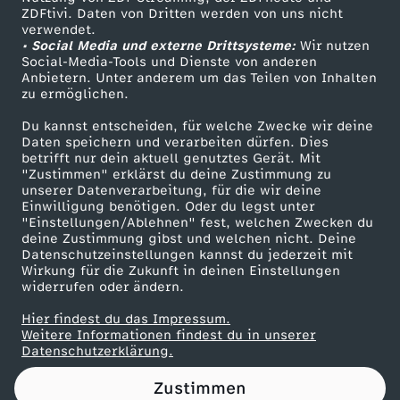
ZDFtivi. Daten von Dritten werden von uns nicht
e
Das ZDF
verwendet.
• Social Media und externe Drittsysteme:
Wir nutzen
ZDF Unternehmen
n
Social-Media-Tools und Dienste von anderen
Anbietern. Unter anderem um das Teilen von Inhalten
Karriere
zu ermöglichen.
g
Presseportal
Du kannst entscheiden, für welche Zwecke wir deine
ZDF goes Schule
Daten speichern und verarbeiten dürfen. Dies
r
betrifft nur dein aktuell genutztes Gerät. Mit
Werbefernsehen
"Zustimmen" erklärst du deine Zustimmung zu
ö
unserer Datenverarbeitung, für die wir deine
Mainzelmännchen
Einwilligung benötigen. Oder du legst unter
"Einstellungen/Ablehnen" fest, welchen Zwecken du
ß
deine Zustimmung gibst und welchen nicht. Deine
Datenschutzeinstellungen kannst du jederzeit mit
Wirkung für die Zukunft in deinen Einstellungen
e
widerrufen oder ändern.
r
Hier findest du das Impressum.
Partner
Weitere Informationen findest du in unserer
Datenschutzerklärung.
e
Zustimmen