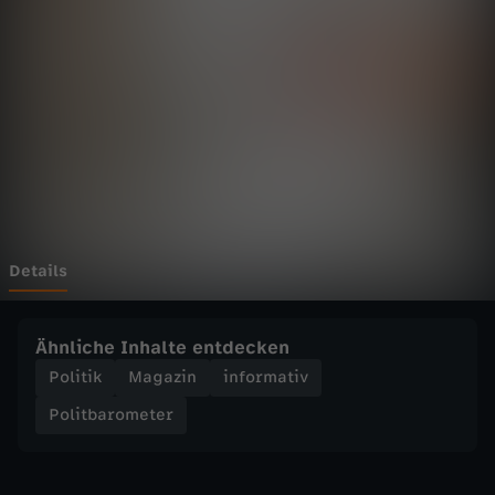
r
o
m
e
t
e
Details
r
Ähnliche Inhalte entdecken
-
Politik
Magazin
informativ
Politbarometer
M
e