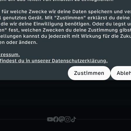
 Zurückhaltung gegenüber China, das fordern
 der Außenministerin, etwa seitens der SPD. Ein
 für welche Zwecke wir deine Daten speichern und ver
tstadtkorrespondent Thomas Reichart, der viel
ell genutztes Gerät. Mit "Zustimmen" erklärst du dein
die wir deine Einwilligung benötigen. Oder du legst u
t hat. Denn: Wer vor China einknickt, hat aus 
en" fest, welchen Zwecken du deine Zustimmung gibst
ellungen kannst du jederzeit mit Wirkung für die Zuku
en oder ändern.
pressum.
findest du in unserer Datenschutzerklärung.
Inhalte entdecken
Zustimmen
Able
gazin
kritisch
PolitiX