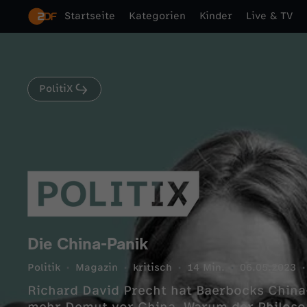
Startseite
Kategorien
Kinder
Live & TV
PolitiX
Die China-Panik
Politik
Magazin
kritisch
14 Min.
06.05.2023
Richard David Precht hat Baerbocks China-