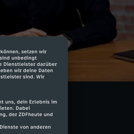
 können, setzen wir
 sind unbedingt
e Dienstleister darüber
geben wir deine Daten
stleister sind. Wir
 gelte es,
harf gegen
ßenministerin
gen Amt normaler
 uns, dein Erlebnis im
en Ohren. Für
ieten. Dabei
ing, der ZDFheute und
 Dienste von anderen