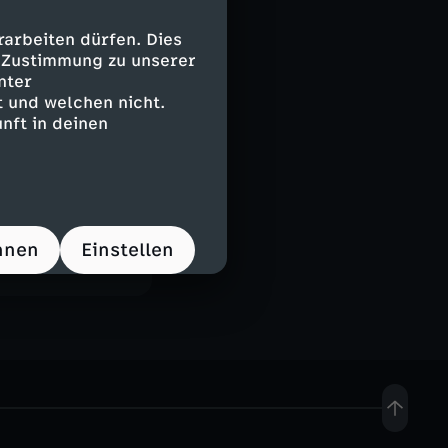
 neben Precht
 fataler Fehler,
arbeiten dürfen. Dies
e Jahre aus
e Zustimmung zu unserer
nter
der Zeitenwende
 und welchen nicht.
nft in deinen
hnen
Einstellen