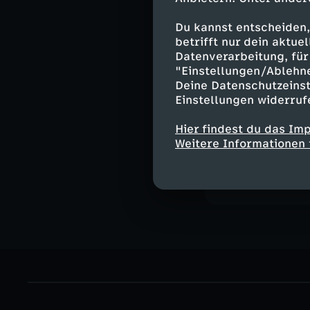
Doch Demut und
auch andere von
Du kannst entscheiden,
meint ZDF-Haup
betrifft nur dein aktu
Datenverarbeitung, für 
Peking berichte
"Einstellungen/Ablehn
nichts gelernt.
Deine Datenschutzeinst
Einstellungen widerruf
Hier findest du das Im
Weitere Informationen 
Ähnliche 
Politik
Ma