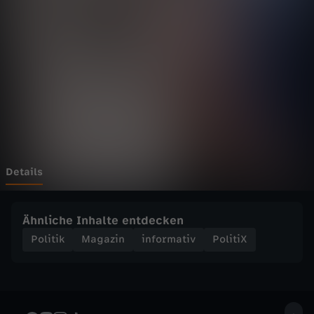
-
D
a
s
k
ö
Details
n
Ähnliche Inhalte entdecken
n
Politik
Magazin
informativ
PolitiX
t
e