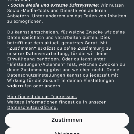
• Social Media und externe Drittsysteme:
s
Wir nutzen
ZDF Unternehmen
Social-Media-Tools und Dienste von anderen
Anbietern. Unter anderem um das Teilen von Inhalten
Karriere
"
zu ermöglichen.
Presseportal
Du kannst entscheiden, für welche Zwecke wir deine
d
ZDF goes Schule
Daten speichern und verarbeiten dürfen. Dies
betrifft nur dein aktuell genutztes Gerät. Mit
Werbefernsehen
"Zustimmen" erklärst du deine Zustimmung zu
e
unserer Datenverarbeitung, für die wir deine
Mainzelmännchen
Einwilligung benötigen. Oder du legst unter
r
"Einstellungen/Ablehnen" fest, welchen Zwecken du
deine Zustimmung gibst und welchen nicht. Deine
Datenschutzeinstellungen kannst du jederzeit mit
A
Wirkung für die Zukunft in deinen Einstellungen
widerrufen oder ändern.
m
Hier findest du das Impressum.
Partner
Weitere Informationen findest du in unserer
p
Datenschutzerklärung.
Zustimmen
e