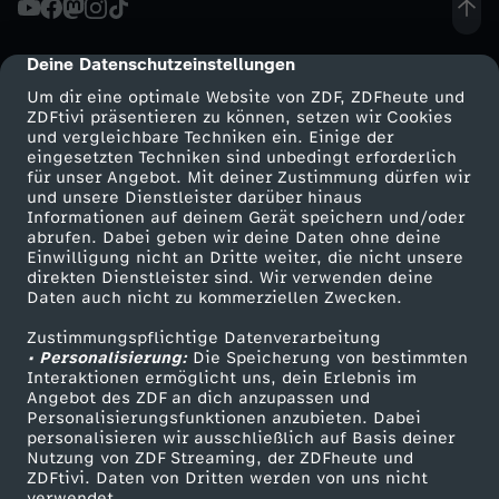
n
Deine Datenschutzeinstellungen
cmp-dialog-description
d
Um dir eine optimale Website von ZDF, ZDFheute und
ZDFtivi präsentieren zu können, setzen wir Cookies
und vergleichbare Techniken ein. Einige der
i
eingesetzten Techniken sind unbedingt erforderlich
für unser Angebot. Mit deiner Zustimmung dürfen wir
Mehr ZDF
Service
und unsere Dienstleister darüber hinaus
e
Informationen auf deinem Gerät speichern und/oder
ZDF-Apps
ZDFmitreden
abrufen. Dabei geben wir deine Daten ohne deine
"
Einwilligung nicht an Dritte weiter, die nicht unsere
Smart TV
Kontakt zum ZDF
direkten Dienstleister sind. Wir verwenden deine
Daten auch nicht zu kommerziellen Zwecken.
ZDFtext
Tickets
S
Zustimmungspflichtige Datenverarbeitung
Livestreams
Zuschauerservice
• Personalisierung:
t
Die Speicherung von bestimmten
Sendungen A-Z
Hilfe
Interaktionen ermöglicht uns, dein Erlebnis im
Angebot des ZDF an dich anzupassen und
TV-Programm
a
Personalisierungsfunktionen anzubieten. Dabei
personalisieren wir ausschließlich auf Basis deiner
Nutzung von ZDF Streaming, der ZDFheute und
r
ZDFtivi. Daten von Dritten werden von uns nicht
Das ZDF
verwendet.