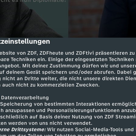
ucht es nun Diplomatie?
zeinstellungen
cription
ebsite von ZDF, ZDFheute und ZDFtivi präsentieren zu
are Techniken ein. Einige der eingesetzten Techniken
 Angebot. Mit deiner Zustimmung dürfen wir und unser
se kapitulieren, hieß es erst. Die Ukraine wer
uf deinem Gerät speichern und/oder abrufen. Dabei 
es später. Wo stehen wir nun also in diesem ers
 nicht an Dritte weiter, die nicht unsere direkten Dien
 auch nicht zu kommerziellen Zwecken.
 Datenverarbeitung
 Preis wollen nämlich auch Wladimir Putin und
Speicherung von bestimmten Interaktionen ermöglicht
hin. Beide Seiten aber können nicht siegen. V
h anzupassen und Personalisierungsfunktionen anzub
usweg aus dem Leiden und Sterben, das die ru
sschließlich auf Basis deiner Nutzung von ZDF Stream
tten werden von uns nicht verwendet.
ief, bieten.
erne Drittsysteme:
Wir nutzen Social-Media-Tools und
em um das Teilen von Inhalten zu ermöglichen.