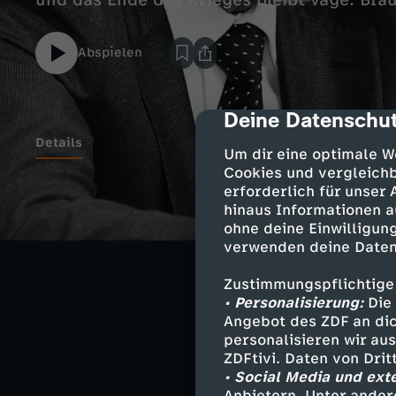
und das Ende des Krieges bleibt vage. Bra
Abspielen
Deine Datenschut
cmp-dialog-des
Details
Um dir eine optimale W
Cookies und vergleichb
erforderlich für unser
Die Ukraine müs
hinaus Informationen a
zum Sieg, hieß 
ohne deine Einwilligung
verwenden deine Daten
Zustimmungspflichtige
Siegen um jeden
• Personalisierung:
Die 
offenbar weiter
Angebot des ZDF an dic
könnten einen A
personalisieren wir au
ZDFtivi. Daten von Dri
Invasion hervorr
• Social Media und ext
Anbietern. Unter ander