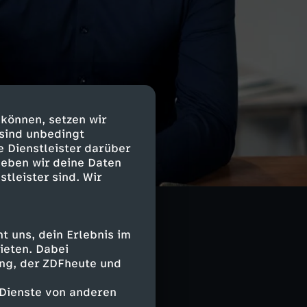
 können, setzen wir
 sind unbedingt
e Dienstleister darüber
de kämpfen bis
geben wir deine Daten
ten Kriegsjahr?
stleister sind. Wir
 die Russen
 uns, dein Erlebnis im
erhandlungen
ieten. Dabei
ssische
ing, der ZDFheute und
 Dienste von anderen