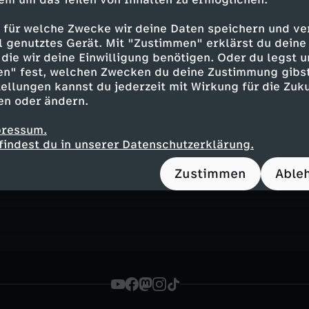
it Putin verhandeln? Welche Optionen gibt es 
 für welche Zwecke wir deine Daten speichern und ver
ell genutztes Gerät. Mit "Zustimmen" erklärst du dein
identen Wolodymyr Selenskyj? ZDF-Hauptstadtk
die wir deine Einwilligung benötigen. Oder du legst u
nalysiert diese Fragen in der aktuellen Ausgab
en" fest, welchen Zwecken du deine Zustimmung gibst
ärt, wie der Krieg enden könnte.
ellungen kannst du jederzeit mit Wirkung für die Zuku
en oder ändern.
pressum.
findest du in unserer Datenschutzerklärung.
Inhalte entdecken
Zustimmen
Able
gazin
aufschlussreich
PolitiX