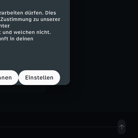
für die Ukraine
arbeiten dürfen. Dies
e Zustimmung zu unserer
orrespondent
nter
e von Inside
 und welchen nicht.
nft in deinen
hnen
Einstellen