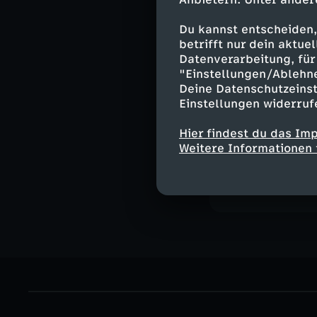
Doch kann man m
Du kannst entscheiden,
betrifft nur dein aktu
und ihren Präs
Datenverarbeitung, für 
David Gebhard a
"Einstellungen/Ablehn
PolitiX und erkl
Deine Datenschutzeinst
Einstellungen widerruf
Hier findest du das Im
Weitere Informationen 
Ähnliche 
Politik
Ma