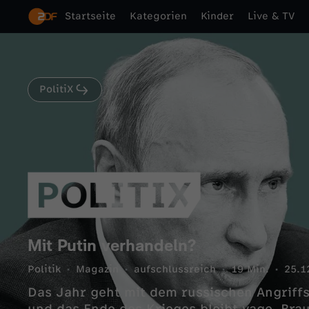
Startseite
Kategorien
Kinder
Live & TV
PolitiX
Mit Putin verhandeln?
Politik
Magazin
aufschlussreich
19 Min.
25.1
Das Jahr geht mit dem russischen Angriffs