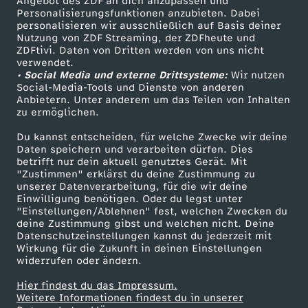
Angebot des ZDF an dich anzupassen und
TV-Programm
Personalisierungsfunktionen anzubieten. Dabei
personalisieren wir ausschließlich auf Basis deiner
Nutzung von ZDF Streaming, der ZDFheute und
ZDFtivi. Daten von Dritten werden von uns nicht
Das ZDF
verwendet.
• Social Media und externe Drittsysteme:
Wir nutzen
ZDF Unternehmen
Social-Media-Tools und Dienste von anderen
Anbietern. Unter anderem um das Teilen von Inhalten
Karriere
zu ermöglichen.
Presseportal
Du kannst entscheiden, für welche Zwecke wir deine
ZDF goes Schule
Daten speichern und verarbeiten dürfen. Dies
betrifft nur dein aktuell genutztes Gerät. Mit
Werbefernsehen
"Zustimmen" erklärst du deine Zustimmung zu
unserer Datenverarbeitung, für die wir deine
Mainzelmännchen
Einwilligung benötigen. Oder du legst unter
"Einstellungen/Ablehnen" fest, welchen Zwecken du
deine Zustimmung gibst und welchen nicht. Deine
Datenschutzeinstellungen kannst du jederzeit mit
Wirkung für die Zukunft in deinen Einstellungen
widerrufen oder ändern.
Hier findest du das Impressum.
Partner
Weitere Informationen findest du in unserer