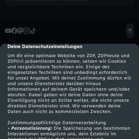
Deine Datenschutzeinstellungen
cmp-dialog-description
Um dir eine optimale Website von ZDF, ZDFheute und
ZDFtivi präsentieren zu können, setzen wir Cookies
und vergleichbare Techniken ein. Einige der
eingesetzten Techniken sind unbedingt erforderlich
für unser Angebot. Mit deiner Zustimmung dürfen wir
Mehr ZDF
Service
und unsere Dienstleister darüber hinaus
Informationen auf deinem Gerät speichern und/oder
ZDF-Apps
ZDFmitreden
abrufen. Dabei geben wir deine Daten ohne deine
Einwilligung nicht an Dritte weiter, die nicht unsere
Smart TV
Kontakt zum ZDF
direkten Dienstleister sind. Wir verwenden deine
Daten auch nicht zu kommerziellen Zwecken.
ZDFtext
Tickets
Zustimmungspflichtige Datenverarbeitung
Livestreams
Zuschauerservice
• Personalisierung:
Die Speicherung von bestimmten
Sendungen A-Z
Hilfe
Interaktionen ermöglicht uns, dein Erlebnis im