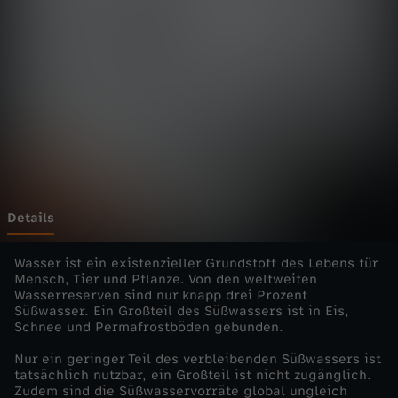
s
-
W
a
s
s
Details
e
Wasser ist ein existenzieller Grundstoff des Lebens für
Mensch, Tier und Pflanze. Von den weltweiten
Wasserreserven sind nur knapp drei Prozent
r
Süßwasser. Ein Großteil des Süßwassers ist in Eis,
Schnee und Permafrostböden gebunden.
e
Nur ein geringer Teil des verbleibenden Süßwassers ist
tatsächlich nutzbar, ein Großteil ist nicht zugänglich.
r
Zudem sind die Süßwasservorräte global ungleich