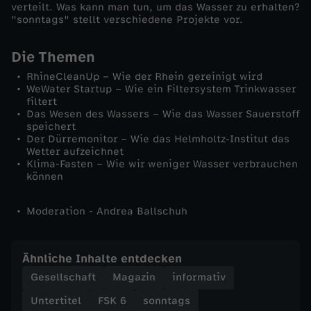
verteilt. Was kann man tun, um das Wasser zu erhalten?
"sonntags" stellt verschiedene Projekte vor.
h
Die Themen
a
RhineCleanUp – Wie der Rhein gereinigt wird
WeWater Startup – Wie ein Filtersystem Trinkwasser
l
filtert
Das Wesen des Wassers – Wie das Wasser Sauerstoff
t
speichert
Der Dürremonitor – Wie das Helmholtz-Institut das
Wetter aufzeichnet
e
Klima-Fasten – Wie wir weniger Wasser verbrauchen
können
n
Moderation - Andrea Ballschuh
Ähnliche Inhalte entdecken
Gesellschaft
Magazin
informativ
Untertitel
FSK 6
sonntags