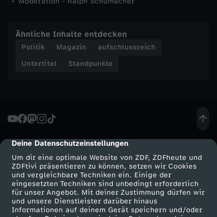
Moderation - Ralph Schumacher
h
Ähnliche Inhalte entdecken
t
Politik
Magazin
aufschlussreich
v
Untertitel
Standpunkte
o
m
P
Deine Datenschutzeinstellungen
cmp-dialog-description
a
Um dir eine optimale Website von ZDF, ZDFheute und
ZDFtivi präsentieren zu können, setzen wir Cookies
und vergleichbare Techniken ein. Einige der
r
eingesetzten Techniken sind unbedingt erforderlich
für unser Angebot. Mit deiner Zustimmung dürfen wir
Mehr ZDF
Service
und unsere Dienstleister darüber hinaus
t
Informationen auf deinem Gerät speichern und/oder
ZDF-Apps
ZDFmitreden