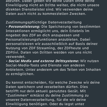
abrufen. Dabei geben wir deine Daten ohne deine
e
Einwilligung nicht an Dritte weiter, die nicht unsere
Smart TV
Kontakt zum ZDF
direkten Dienstleister sind. Wir verwenden deine
Daten auch nicht zu kommerziellen Zwecken.
ZDFtext
Tickets
i
Zustimmungspflichtige Datenverarbeitung
Livestreams
Zuschauerservice
• Personalisierung:
Die Speicherung von bestimmten
t
Sendungen A-Z
Hilfe
Interaktionen ermöglicht uns, dein Erlebnis im
Angebot des ZDF an dich anzupassen und
TV-Programm
a
Personalisierungsfunktionen anzubieten. Dabei
personalisieren wir ausschließlich auf Basis deiner
Nutzung von ZDF Streaming, der ZDFheute und
g
ZDFtivi. Daten von Dritten werden von uns nicht
Das ZDF
verwendet.
• Social Media und externe Drittsysteme:
Wir nutzen
B
ZDF Unternehmen
Social-Media-Tools und Dienste von anderen
Anbietern. Unter anderem um das Teilen von Inhalten
Karriere
ü
zu ermöglichen.
Presseportal
Du kannst entscheiden, für welche Zwecke wir deine
n
ZDF goes Schule
Daten speichern und verarbeiten dürfen. Dies
betrifft nur dein aktuell genutztes Gerät. Mit
Werbefernsehen
"Zustimmen" erklärst du deine Zustimmung zu
d
unserer Datenverarbeitung, für die wir deine
Mainzelmännchen
Einwilligung benötigen. Oder du legst unter