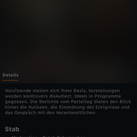
n
k
t
e
-
B
Details
e
Vorsitzende stellen sich ihrer Basis, Vorstellungen
werden kontrovers diskutiert, Ideen in Programme
gegossen. Die Berichte vom Parteitag bieten den Blick
r
hinter die Kulissen, die Einordnung der Ereignisse und
das Gespräch mit den Verantwortlichen.
i
Stab
c