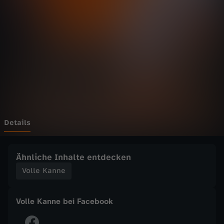
n
n
e
-
H
ä
Details
u
Ähnliche Inhalte entdecken
s
Volle Kanne
l
Volle Kanne bei Facebook
i