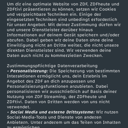
16 KB (PDF)
Um dir eine optimale Website von ZDF, ZDFheute und
ZDFtivi präsentieren zu können, setzen wir Cookies
und vergleichbare Techniken ein. Einige der
Grünkohl-Gemüsesuppe mit Grünkohlchips
eingesetzten Techniken sind unbedingt erforderlich
für unser Angebot. Mit deiner Zustimmung dürfen wir
Herunterladen
und unsere Dienstleister darüber hinaus
63 KB (PDF)
Informationen auf deinem Gerät speichern und/oder
abrufen. Dabei geben wir deine Daten ohne deine
Einwilligung nicht an Dritte weiter, die nicht unsere
Selbstgemachtes Knäckebrot
direkten Dienstleister sind. Wir verwenden deine
Herunterladen
Daten auch nicht zu kommerziellen Zwecken.
191 KB (PDF)
Zustimmungspflichtige Datenverarbeitung
• Personalisierung:
Die Speicherung von bestimmten
Kaffeevariationen von Alessandro Metafune
Interaktionen ermöglicht uns, dein Erlebnis im
Angebot des ZDF an dich anzupassen und
Herunterladen
Personalisierungsfunktionen anzubieten. Dabei
99 KB (PDF)
personalisieren wir ausschließlich auf Basis deiner
Nutzung von ZDF Streaming, der ZDFheute und
ZDFtivi. Daten von Dritten werden von uns nicht
Linsen-Bowl mit gebackener Rote Bete
verwendet.
Herunterladen
• Social Media und externe Drittsysteme:
Wir nutzen
67 KB (PDF)
Social-Media-Tools und Dienste von anderen
Anbietern. Unter anderem um das Teilen von Inhalten
zu ermöglichen.