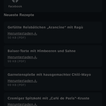
Facebook
c
Neueste Rezepte
h
Gefüllte Reisbällchen „Arancine“ mit Ragù
e
Herunterladen
50 KB (PDF)
G
Baiser-Torte mit Himbeeren und Sahne
e
Herunterladen
99 KB (PDF)
w
Garnelenspieße mit hausgemachter Chili-Mayo
a
Herunterladen
69 KB (PDF)
l
Cremiger Spitzkohl mit „Café de Paris"-Kruste
t
Herunterladen