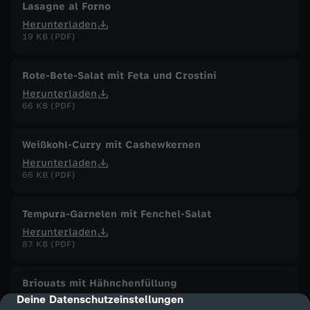
Lasagne al Forno
Herunterladen
19 KB (PDF)
Rote-Bete-Salat mit Feta und Crostini
Herunterladen
66 KB (PDF)
Weißkohl-Curry mit Cashewkernen
Herunterladen
66 KB (PDF)
Tempura-Garnelen mit Fenchel-Salat
Herunterladen
87 KB (PDF)
Briouats mit Hähnchenfüllung
Deine Datenschutzeinstellungen
cmp-dialog-description
Herunterladen