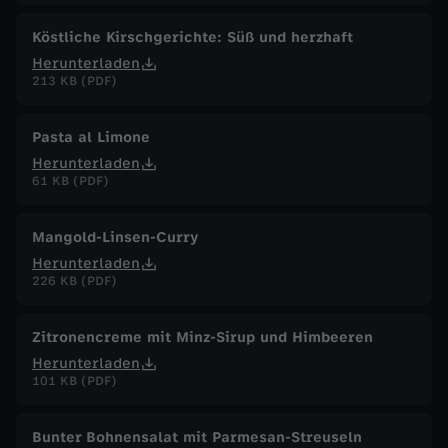
t
Köstliche Kirschgerichte: Süß und herzhaft
z
Herunterladen
213 KB (PDF)
r
Pasta al Limone
ä
Herunterladen
61 KB (PDF)
u
Mangold-Linsen-Curry
m
Herunterladen
226 KB (PDF)
e
Zitronencreme mit Minz-Sirup und Himbeeren
f
Herunterladen
101 KB (PDF)
e
h
Bunter Bohnensalat mit Parmesan-Streuseln