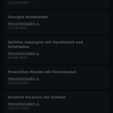
101 KB (PDF)
:
W
Feuriges Brotkonfekt
Herunterladen
14 KB (PDF)
e
n
Gefüllte Aubergine mit Hackfleisch und
Schafskäse
n
Herunterladen
99 KB (PDF)
S
Petersilien-Risotto mit Fenchelsalat
c
Herunterladen
204 KB (PDF)
h
Kreative Focaccia mit Gemüse
u
Herunterladen
102 KB (PDF)