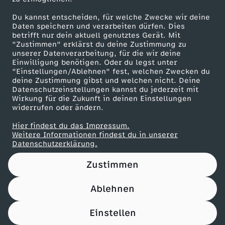
Maronencremesuppe mit Thymian-Crostini
Du kannst entscheiden, für welche Zwecke wir deine
Herunterladen
Daten speichern und verarbeiten dürfen. Dies
66 KB (PDF)
betrifft nur dein aktuell genutztes Gerät. Mit
"Zustimmen" erklärst du deine Zustimmung zu
unserer Datenverarbeitung, für die wir deine
Beef Tri-Tip mit Süßkartoffel-Wedges
Einwilligung benötigen. Oder du legst unter
Herunterladen
"Einstellungen/Ablehnen" fest, welchen Zwecken du
21 KB (PDF)
deine Zustimmung gibst und welchen nicht. Deine
Datenschutzeinstellungen kannst du jederzeit mit
Wirkung für die Zukunft in deinen Einstellungen
Panettone-Pudding mit Orangensoße
widerrufen oder ändern.
Herunterladen
Hier findest du das Impressum.
61 KB (PDF)
Weitere Informationen findest du in unserer
Datenschutzerklärung.
Pfannkuchen-Rouladen
Zustimmen
Herunterladen
110 KB (PDF)
Ablehnen
Einstellen