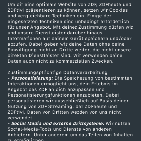
Um dir eine optimale Website von ZDF, ZDFheute und
Herunterladen
ZDFtivi präsentieren zu können, setzen wir Cookies
16 KB (PDF)
und vergleichbare Techniken ein. Einige der
eingesetzten Techniken sind unbedingt erforderlich
für unser Angebot. Mit deiner Zustimmung dürfen wir
Grünkohl-Gemüsesuppe mit Grünkohlchips
und unsere Dienstleister darüber hinaus
Herunterladen
Informationen auf deinem Gerät speichern und/oder
63 KB (PDF)
abrufen. Dabei geben wir deine Daten ohne deine
Einwilligung nicht an Dritte weiter, die nicht unsere
direkten Dienstleister sind. Wir verwenden deine
Daten auch nicht zu kommerziellen Zwecken.
Selbstgemachtes Knäckebrot
Herunterladen
Zustimmungspflichtige Datenverarbeitung
191 KB (PDF)
• Personalisierung:
Die Speicherung von bestimmten
Interaktionen ermöglicht uns, dein Erlebnis im
Angebot des ZDF an dich anzupassen und
Kaffeevariationen von Alessandro Metafune
Personalisierungsfunktionen anzubieten. Dabei
personalisieren wir ausschließlich auf Basis deiner
Herunterladen
Nutzung von ZDF Streaming, der ZDFheute und
99 KB (PDF)
ZDFtivi. Daten von Dritten werden von uns nicht
verwendet.
• Social Media und externe Drittsysteme:
Wir nutzen
Linsen-Bowl mit gebackener Rote Bete
Social-Media-Tools und Dienste von anderen
Herunterladen
Anbietern. Unter anderem um das Teilen von Inhalten
67 KB (PDF)
zu ermöglichen.