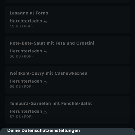
Lasagne al Forno
Herunterladen
19 KB (PDF)
Rote-Bete-Salat mit Feta und Crostini
Herunterladen
66 KB (PDF)
Weißkohl-Curry mit Cashewkernen
Herunterladen
66 KB (PDF)
Tempura-Garnelen mit Fenchel-Salat
Herunterladen
87 KB (PDF)
Deine Datenschutzeinstellungen
cmp-dialog-description
Briouats mit Hähnchenfüllung