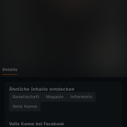
n
n
e
-
T
r
Details
a
Ähnliche Inhalte entdecken
u
Gesellschaft
Magazin
informativ
Volle Kanne
e
r
Volle Kanne bei Facebook