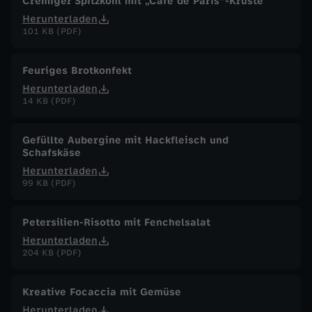
Cremiger Spitzkohl mit „Café de Paris"-Kruste
e
Herunterladen
101 KB (PDF)
n
Feuriges Brotkonfekt
b
Herunterladen
14 KB (PDF)
u
Gefüllte Aubergine mit Hackfleisch und
r
Schafskäse
Herunterladen
g
99 KB (PDF)
Petersilien-Risotto mit Fenchelsalat
Herunterladen
204 KB (PDF)
Kreative Focaccia mit Gemüse
Herunterladen