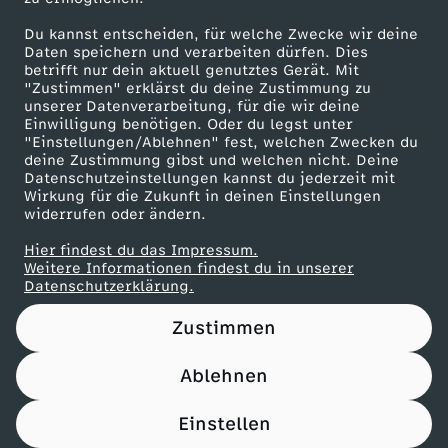
Du kannst entscheiden, für welche Zwecke wir deine
Maronencremesuppe mit Thymian-Crostini
Daten speichern und verarbeiten dürfen. Dies
betrifft nur dein aktuell genutztes Gerät. Mit
Herunterladen
"Zustimmen" erklärst du deine Zustimmung zu
66 KB (PDF)
unserer Datenverarbeitung, für die wir deine
Einwilligung benötigen. Oder du legst unter
"Einstellungen/Ablehnen" fest, welchen Zwecken du
Beef Tri-Tip mit Süßkartoffel-Wedges
deine Zustimmung gibst und welchen nicht. Deine
Herunterladen
Datenschutzeinstellungen kannst du jederzeit mit
21 KB (PDF)
Wirkung für die Zukunft in deinen Einstellungen
widerrufen oder ändern.
Panettone-Pudding mit Orangensoße
Hier findest du das Impressum.
Weitere Informationen findest du in unserer
Herunterladen
Datenschutzerklärung.
61 KB (PDF)
Zustimmen
Pfannkuchen-Rouladen
Herunterladen
Ablehnen
110 KB (PDF)
Einstellen