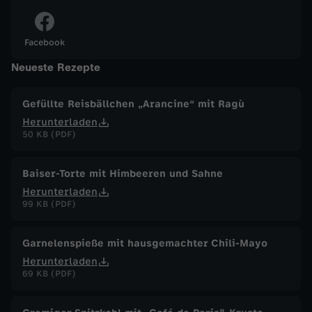
i
Facebook
n
Neueste Rezepte
A
Gefüllte Reisbällchen „Arancine“ mit Ragù
Herunterladen
s
50 KB (PDF)
c
Baiser-Torte mit Himbeeren und Sahne
h
Herunterladen
99 KB (PDF)
a
Garnelenspieße mit hausgemachter Chili-Mayo
f
Herunterladen
69 KB (PDF)
f