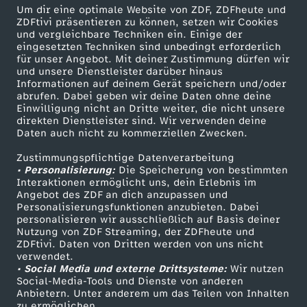
16 KB (PDF)
Um dir eine optimale Website von ZDF, ZDFheute und
ZDFtivi präsentieren zu können, setzen wir Cookies
und vergleichbare Techniken ein. Einige der
Grünkohl-Gemüsesuppe mit Grünkohlchips
eingesetzten Techniken sind unbedingt erforderlich
für unser Angebot. Mit deiner Zustimmung dürfen wir
Herunterladen
und unsere Dienstleister darüber hinaus
63 KB (PDF)
Informationen auf deinem Gerät speichern und/oder
abrufen. Dabei geben wir deine Daten ohne deine
Einwilligung nicht an Dritte weiter, die nicht unsere
Selbstgemachtes Knäckebrot
direkten Dienstleister sind. Wir verwenden deine
Herunterladen
Daten auch nicht zu kommerziellen Zwecken.
191 KB (PDF)
Zustimmungspflichtige Datenverarbeitung
• Personalisierung:
Die Speicherung von bestimmten
Kaffeevariationen von Alessandro Metafune
Interaktionen ermöglicht uns, dein Erlebnis im
Angebot des ZDF an dich anzupassen und
Herunterladen
Personalisierungsfunktionen anzubieten. Dabei
99 KB (PDF)
personalisieren wir ausschließlich auf Basis deiner
Nutzung von ZDF Streaming, der ZDFheute und
ZDFtivi. Daten von Dritten werden von uns nicht
Linsen-Bowl mit gebackener Rote Bete
verwendet.
Herunterladen
• Social Media und externe Drittsysteme:
Wir nutzen
67 KB (PDF)
Social-Media-Tools und Dienste von anderen
Anbietern. Unter anderem um das Teilen von Inhalten
zu ermöglichen.