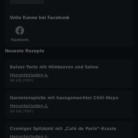
e
Volle Kanne bei Facebook
n
z
Facebook
Neueste Rezepte
u
Baiser-Torte mit Himbeeren und Sahne
m
Herunterladen
99 KB (PDF)
V
Garnelenspieße mit hausgemachter Chili-Mayo
a
Herunterladen
69 KB (PDF)
l
Cremiger Spitzkohl mit „Café de Paris"-Kruste
e
Herunterladen