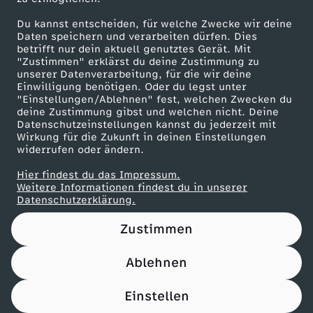
Maronencremesuppe mit Thymian-Crostini
Du kannst entscheiden, für welche Zwecke wir deine
Herunterladen
Daten speichern und verarbeiten dürfen. Dies
66 KB (PDF)
betrifft nur dein aktuell genutztes Gerät. Mit
"Zustimmen" erklärst du deine Zustimmung zu
unserer Datenverarbeitung, für die wir deine
Beef Tri-Tip mit Süßkartoffel-Wedges
Einwilligung benötigen. Oder du legst unter
Herunterladen
"Einstellungen/Ablehnen" fest, welchen Zwecken du
21 KB (PDF)
deine Zustimmung gibst und welchen nicht. Deine
Datenschutzeinstellungen kannst du jederzeit mit
Wirkung für die Zukunft in deinen Einstellungen
widerrufen oder ändern.
Panettone-Pudding mit Orangensoße
Herunterladen
Hier findest du das Impressum.
61 KB (PDF)
Weitere Informationen findest du in unserer
Datenschutzerklärung.
Pfannkuchen-Rouladen
Zustimmen
Herunterladen
110 KB (PDF)
Ablehnen
Einstellen