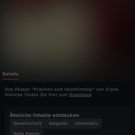
n
n
e
-
P
r
Details
a
Das Rezept "Pralinen zum Valentinstag" von Diana
Hönicke finden Sie hier zum
Download
.
l
Ähnliche Inhalte entdecken
i
Gesellschaft
Magazin
informativ
n
Volle Kanne