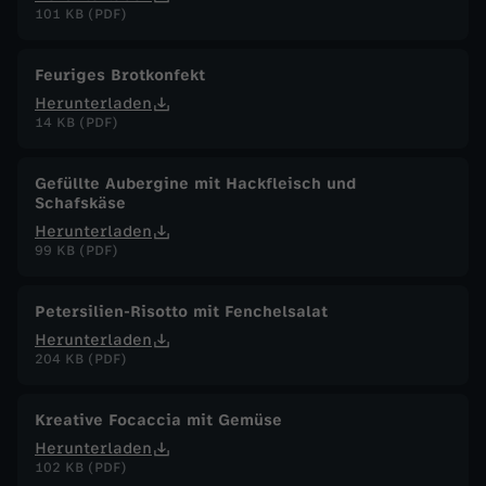
101 KB (PDF)
n
t
Feuriges Brotkonfekt
Herunterladen
i
14 KB (PDF)
n
Gefüllte Aubergine mit Hackfleisch und
Schafskäse
s
Herunterladen
99 KB (PDF)
t
Petersilien-Risotto mit Fenchelsalat
a
Herunterladen
204 KB (PDF)
g
Kreative Focaccia mit Gemüse
Herunterladen
102 KB (PDF)