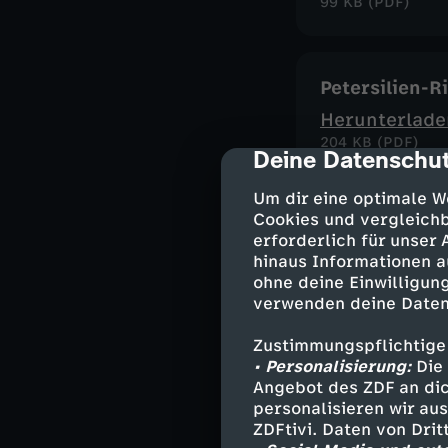
99 KB (PDF)
Petersilien-R
Herunterlade
204 KB (PDF)
Deine Datenschut
cmp-dialog-des
Um dir eine optimale W
Cookies und vergleichb
Kreative Foc
erforderlich für unser
Herunterlade
hinaus Informationen a
ohne deine Einwilligung
102 KB (PDF)
verwenden deine Daten
Zustimmungspflichtige
• Personalisierung:
Köstliche Kir
Die 
Angebot des ZDF an dic
Herunterlade
personalisieren wir au
213 KB (PDF)
ZDFtivi. Daten von Dri