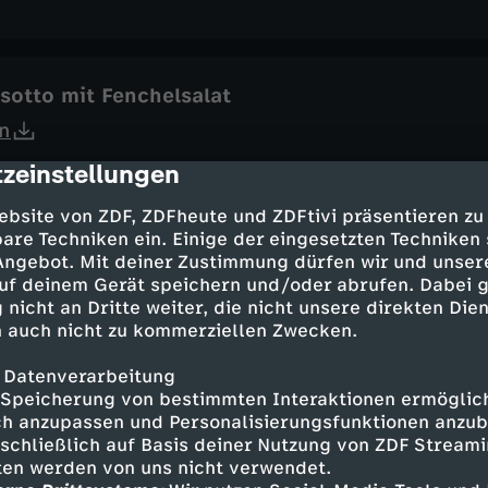
isotto mit Fenchelsalat
n
zeinstellungen
cription
ebsite von ZDF, ZDFheute und ZDFtivi präsentieren zu
are Techniken ein. Einige der eingesetzten Techniken
accia mit Gemüse
 Angebot. Mit deiner Zustimmung dürfen wir und unser
n
uf deinem Gerät speichern und/oder abrufen. Dabei 
 nicht an Dritte weiter, die nicht unsere direkten Dien
 auch nicht zu kommerziellen Zwecken.
 Datenverarbeitung
schgerichte: Süß und herzhaft
Speicherung von bestimmten Interaktionen ermöglicht
h anzupassen und Personalisierungsfunktionen anzub
n
sschließlich auf Basis deiner Nutzung von ZDF Stream
tten werden von uns nicht verwendet.