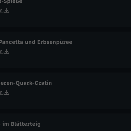
e-Spieße
n
 Pancetta und Erbsenpüree
n
eeren-Quark-Gratin
n
e im Blätterteig