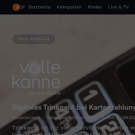
Startseite
Kategorien
Kinder
Live & TV
Volle Kanne
Digitales Trinkgeld bei Kartenzahlun
Gesellschaft
Magazin
informativ
5 Min.
09.01
Trinkgeld ist für viele Servicekräfte eine