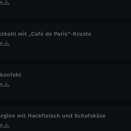
n
zkohl mit „Café de Paris"-Kruste
n
tkonfekt
n
ergine mit Hackfleisch und Schafskäse
n