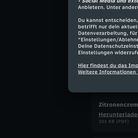
• Social Media und ext
Anbietern. Unter ander
Pasta al Lim
Du kannst entscheiden,
betrifft nur dein aktu
Herunterlade
Datenverarbeitung, für 
61 KB (PDF)
"Einstellungen/Ablehn
Deine Datenschutzeinst
Einstellungen widerruf
Mangold-Lin
Hier findest du das Im
Herunterlade
Weitere Informationen 
226 KB (PDF)
Zitronencrem
Herunterlade
101 KB (PDF)