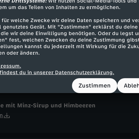
erne Drittsysteme:
Wir nutzen Social-Media-Tools und
em um das Teilen von Inhalten zu ermöglichen.
one
 für welche Zwecke wir deine Daten speichern und ver
ell genutztes Gerät. Mit "Zustimmen" erklärst du dein
n
die wir deine Einwilligung benötigen. Oder du legst u
en" fest, welchen Zwecken du deine Zustimmung gibst
ellungen kannst du jederzeit mit Wirkung für die Zuku
en oder ändern.
sen-Curry
pressum.
n
findest du in unserer Datenschutzerklärung.
Zustimmen
Able
e mit Minz-Sirup und Himbeeren
n