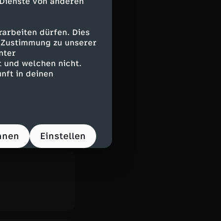
 Dienste von anderen
arbeiten dürfen. Dies
e Zustimmung zu unserer
nter
 und welchen nicht.
nft in deinen
hnen
Einstellen