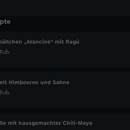
pte
bällchen „Arancine“ mit Ragù
n
 mit Himbeeren und Sahne
n
ße mit hausgemachter Chili-Mayo