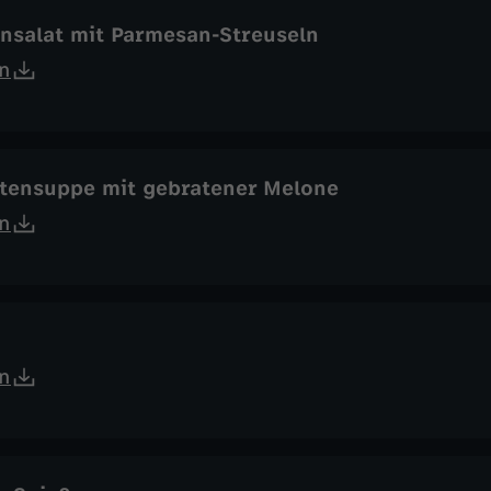
nsalat mit Parmesan-Streuseln
n
tensuppe mit gebratener Melone
n
n