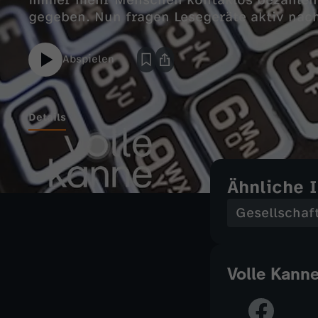
immer mehr Menschen kontaklos bezahlen,
gegeben. Nun fragen Lesegeräte aktiv nach
Abspielen
Details
Ähnliche 
Gesellschaf
Volle Kann