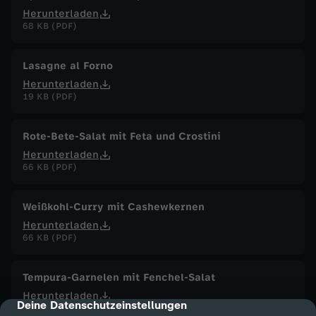
Herunterladen
68 KB (PDF)
Lasagne al Forno
Herunterladen
19 KB (PDF)
Rote-Bete-Salat mit Feta und Crostini
Herunterladen
66 KB (PDF)
Weißkohl-Curry mit Cashewkernen
Herunterladen
66 KB (PDF)
Tempura-Garnelen mit Fenchel-Salat
Herunterladen
Deine Datenschutzeinstellungen
cmp-dialog-description
87 KB (PDF)