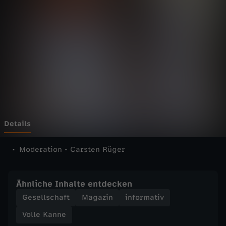
n
n
e
-
V
o
Details
l
Moderation - Carsten Rüger
l
Ähnliche Inhalte entdecken
e
Gesellschaft
Magazin
informativ
Volle Kanne
K