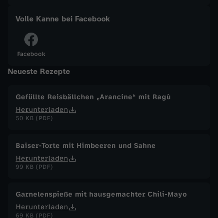
a
Volle Kanne bei Facebook
n
Facebook
n
Neueste Rezepte
e
Gefüllte Reisbällchen „Arancine“ mit Ragù
Herunterladen
v
50 KB (PDF)
o
Baiser-Torte mit Himbeeren und Sahne
m
Herunterladen
99 KB (PDF)
2
Garnelenspieße mit hausgemachter Chili-Mayo
0
Herunterladen
69 KB (PDF)