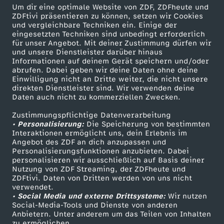
Um dir eine optimale Website von ZDF, ZDFheute und
ZDFtivi präsentieren zu können, setzen wir Cookies
Briouats mit Hähnchenfüllung
und vergleichbare Techniken ein. Einige der
eingesetzten Techniken sind unbedingt erforderlich
Herunterladen
für unser Angebot. Mit deiner Zustimmung dürfen wir
16 KB (PDF)
und unsere Dienstleister darüber hinaus
Informationen auf deinem Gerät speichern und/oder
abrufen. Dabei geben wir deine Daten ohne deine
Grünkohl-Gemüsesuppe mit Grünkohlchips
Einwilligung nicht an Dritte weiter, die nicht unsere
Herunterladen
direkten Dienstleister sind. Wir verwenden deine
63 KB (PDF)
Daten auch nicht zu kommerziellen Zwecken.
Zustimmungspflichtige Datenverarbeitung
Selbstgemachtes Knäckebrot
• Personalisierung:
Die Speicherung von bestimmten
Interaktionen ermöglicht uns, dein Erlebnis im
Herunterladen
Angebot des ZDF an dich anzupassen und
191 KB (PDF)
Personalisierungsfunktionen anzubieten. Dabei
personalisieren wir ausschließlich auf Basis deiner
Nutzung von ZDF Streaming, der ZDFheute und
Kaffeevariationen von Alessandro Metafune
ZDFtivi. Daten von Dritten werden von uns nicht
Herunterladen
verwendet.
99 KB (PDF)
• Social Media und externe Drittsysteme:
Wir nutzen
Social-Media-Tools und Dienste von anderen
Anbietern. Unter anderem um das Teilen von Inhalten
Linsen-Bowl mit gebackener Rote Bete
zu ermöglichen.