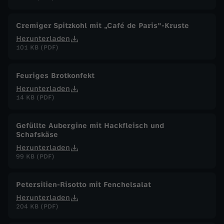
.
Cremiger Spitzkohl mit „Café de Paris"-Kruste
M
Herunterladen
101 KB (PDF)
a
Feuriges Brotkonfekt
i
Herunterladen
14 KB (PDF)
2
Gefüllte Aubergine mit Hackfleisch und
0
Schafskäse
Herunterladen
2
99 KB (PDF)
6
Petersilien-Risotto mit Fenchelsalat
Herunterladen
204 KB (PDF)