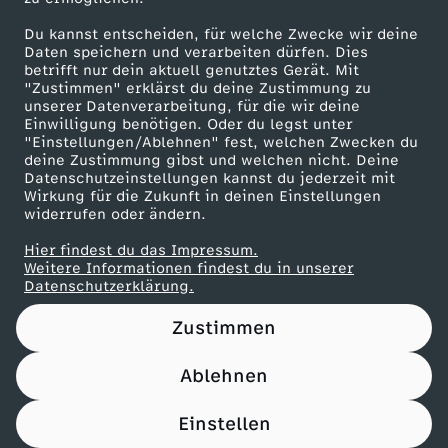
Herunterladen
Du kannst entscheiden, für welche Zwecke wir deine
67 KB (PDF)
Daten speichern und verarbeiten dürfen. Dies
betrifft nur dein aktuell genutztes Gerät. Mit
"Zustimmen" erklärst du deine Zustimmung zu
Maronencremesuppe mit Thymian-Crostini
unserer Datenverarbeitung, für die wir deine
Herunterladen
Einwilligung benötigen. Oder du legst unter
66 KB (PDF)
"Einstellungen/Ablehnen" fest, welchen Zwecken du
deine Zustimmung gibst und welchen nicht. Deine
Datenschutzeinstellungen kannst du jederzeit mit
Wirkung für die Zukunft in deinen Einstellungen
Beef Tri-Tip mit Süßkartoffel-Wedges
widerrufen oder ändern.
Herunterladen
21 KB (PDF)
Hier findest du das Impressum.
Weitere Informationen findest du in unserer
Datenschutzerklärung.
Panettone-Pudding mit Orangensoße
Herunterladen
Zustimmen
61 KB (PDF)
Ablehnen
Pfannkuchen-Rouladen
Einstellen
Herunterladen
110 KB (PDF)