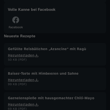
a
Volle Kanne bei Facebook
n
Facebook
n
Neueste Rezepte
e
Gefüllte Reisbällchen „Arancine“ mit Ragù
Herunterladen
v
50 KB (PDF)
o
Baiser-Torte mit Himbeeren und Sahne
m
Herunterladen
99 KB (PDF)
2
Garnelenspieße mit hausgemachter Chili-Mayo
9
Herunterladen
69 KB (PDF)