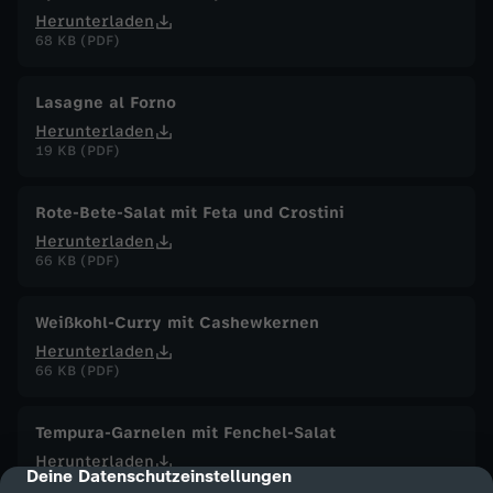
Herunterladen
68 KB (PDF)
Lasagne al Forno
Herunterladen
19 KB (PDF)
Rote-Bete-Salat mit Feta und Crostini
Herunterladen
66 KB (PDF)
Weißkohl-Curry mit Cashewkernen
Herunterladen
66 KB (PDF)
Tempura-Garnelen mit Fenchel-Salat
Herunterladen
Deine Datenschutzeinstellungen
cmp-dialog-description
87 KB (PDF)