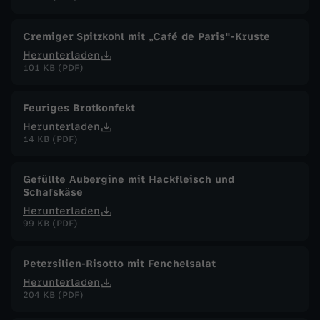
.
Cremiger Spitzkohl mit „Café de Paris"-Kruste
N
Herunterladen
101 KB (PDF)
o
Feuriges Brotkonfekt
v
Herunterladen
14 KB (PDF)
e
Gefüllte Aubergine mit Hackfleisch und
m
Schafskäse
Herunterladen
b
99 KB (PDF)
e
Petersilien-Risotto mit Fenchelsalat
Herunterladen
r
204 KB (PDF)