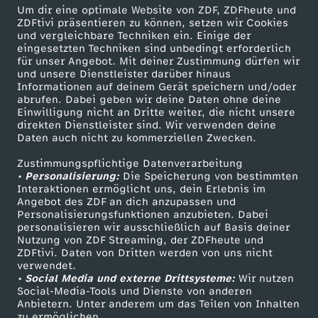
Um dir eine optimale Website von ZDF, ZDFheute und
ZDFtivi präsentieren zu können, setzen wir Cookies
Briouats mit Hähnchenfüllung
und vergleichbare Techniken ein. Einige der
eingesetzten Techniken sind unbedingt erforderlich
Herunterladen
für unser Angebot. Mit deiner Zustimmung dürfen wir
16 KB (PDF)
und unsere Dienstleister darüber hinaus
Informationen auf deinem Gerät speichern und/oder
abrufen. Dabei geben wir deine Daten ohne deine
Grünkohl-Gemüsesuppe mit Grünkohlchips
Einwilligung nicht an Dritte weiter, die nicht unsere
Herunterladen
direkten Dienstleister sind. Wir verwenden deine
63 KB (PDF)
Daten auch nicht zu kommerziellen Zwecken.
Zustimmungspflichtige Datenverarbeitung
Selbstgemachtes Knäckebrot
• Personalisierung:
Die Speicherung von bestimmten
Interaktionen ermöglicht uns, dein Erlebnis im
Herunterladen
Angebot des ZDF an dich anzupassen und
191 KB (PDF)
Personalisierungsfunktionen anzubieten. Dabei
personalisieren wir ausschließlich auf Basis deiner
Nutzung von ZDF Streaming, der ZDFheute und
Kaffeevariationen von Alessandro Metafune
ZDFtivi. Daten von Dritten werden von uns nicht
Herunterladen
verwendet.
99 KB (PDF)
• Social Media und externe Drittsysteme:
Wir nutzen
Social-Media-Tools und Dienste von anderen
Anbietern. Unter anderem um das Teilen von Inhalten
Linsen-Bowl mit gebackener Rote Bete
zu ermöglichen.