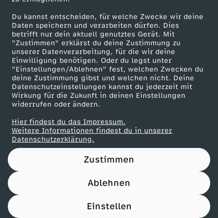
Herunterladen
Du kannst entscheiden, für welche Zwecke wir deine
67 KB (PDF)
Daten speichern und verarbeiten dürfen. Dies
betrifft nur dein aktuell genutztes Gerät. Mit
"Zustimmen" erklärst du deine Zustimmung zu
Maronencremesuppe mit Thymian-Crostini
unserer Datenverarbeitung, für die wir deine
Herunterladen
Einwilligung benötigen. Oder du legst unter
66 KB (PDF)
"Einstellungen/Ablehnen" fest, welchen Zwecken du
deine Zustimmung gibst und welchen nicht. Deine
Datenschutzeinstellungen kannst du jederzeit mit
Wirkung für die Zukunft in deinen Einstellungen
Beef Tri-Tip mit Süßkartoffel-Wedges
widerrufen oder ändern.
Herunterladen
21 KB (PDF)
Hier findest du das Impressum.
Weitere Informationen findest du in unserer
Datenschutzerklärung.
Panettone-Pudding mit Orangensoße
Herunterladen
Zustimmen
61 KB (PDF)
Ablehnen
Pfannkuchen-Rouladen
Einstellen
Herunterladen
110 KB (PDF)