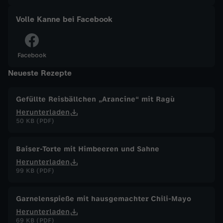
a
Volle Kanne bei Facebook
n
Facebook
n
Neueste Rezepte
e
Gefüllte Reisbällchen „Arancine“ mit Ragù
Herunterladen
v
50 KB (PDF)
o
Baiser-Torte mit Himbeeren und Sahne
m
Herunterladen
99 KB (PDF)
2
Garnelenspieße mit hausgemachter Chili-Mayo
2
Herunterladen
69 KB (PDF)