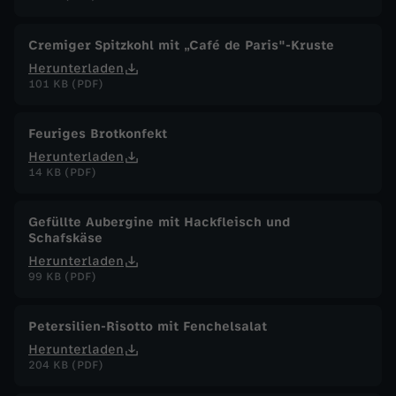
.
Cremiger Spitzkohl mit „Café de Paris"-Kruste
J
Herunterladen
101 KB (PDF)
u
Feuriges Brotkonfekt
n
Herunterladen
14 KB (PDF)
i
Gefüllte Aubergine mit Hackfleisch und
2
Schafskäse
Herunterladen
0
99 KB (PDF)
2
Petersilien-Risotto mit Fenchelsalat
Herunterladen
6
204 KB (PDF)