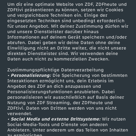
Um dir eine optimale Website von ZDF, ZDFheute und
ZDFtivi präsentieren zu können, setzen wir Cookies
Briouats mit Hähnchenfüllung
und vergleichbare Techniken ein. Einige der
eingesetzten Techniken sind unbedingt erforderlich
Herunterladen
für unser Angebot. Mit deiner Zustimmung dürfen wir
16 KB (PDF)
und unsere Dienstleister darüber hinaus
Informationen auf deinem Gerät speichern und/oder
abrufen. Dabei geben wir deine Daten ohne deine
Grünkohl-Gemüsesuppe mit Grünkohlchips
Einwilligung nicht an Dritte weiter, die nicht unsere
Herunterladen
direkten Dienstleister sind. Wir verwenden deine
63 KB (PDF)
Daten auch nicht zu kommerziellen Zwecken.
Zustimmungspflichtige Datenverarbeitung
Selbstgemachtes Knäckebrot
• Personalisierung:
Die Speicherung von bestimmten
Interaktionen ermöglicht uns, dein Erlebnis im
Herunterladen
Angebot des ZDF an dich anzupassen und
191 KB (PDF)
Personalisierungsfunktionen anzubieten. Dabei
personalisieren wir ausschließlich auf Basis deiner
Nutzung von ZDF Streaming, der ZDFheute und
Kaffeevariationen von Alessandro Metafune
ZDFtivi. Daten von Dritten werden von uns nicht
Herunterladen
verwendet.
99 KB (PDF)
• Social Media und externe Drittsysteme:
Wir nutzen
Social-Media-Tools und Dienste von anderen
Anbietern. Unter anderem um das Teilen von Inhalten
Linsen-Bowl mit gebackener Rote Bete
zu ermöglichen.