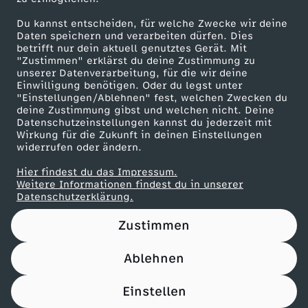
Herunterladen
Du kannst entscheiden, für welche Zwecke wir deine
67 KB (PDF)
Daten speichern und verarbeiten dürfen. Dies
betrifft nur dein aktuell genutztes Gerät. Mit
"Zustimmen" erklärst du deine Zustimmung zu
Maronencremesuppe mit Thymian-Crostini
unserer Datenverarbeitung, für die wir deine
Herunterladen
Einwilligung benötigen. Oder du legst unter
66 KB (PDF)
"Einstellungen/Ablehnen" fest, welchen Zwecken du
deine Zustimmung gibst und welchen nicht. Deine
Datenschutzeinstellungen kannst du jederzeit mit
Wirkung für die Zukunft in deinen Einstellungen
Beef Tri-Tip mit Süßkartoffel-Wedges
widerrufen oder ändern.
Herunterladen
21 KB (PDF)
Hier findest du das Impressum.
Weitere Informationen findest du in unserer
Datenschutzerklärung.
Panettone-Pudding mit Orangensoße
Herunterladen
Zustimmen
61 KB (PDF)
Ablehnen
Pfannkuchen-Rouladen
Einstellen
Herunterladen
110 KB (PDF)