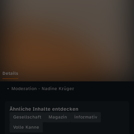
n
n
e
-
V
o
Details
l
Moderation - Nadine Krüger
l
Ähnliche Inhalte entdecken
e
Gesellschaft
Magazin
informativ
Volle Kanne
K