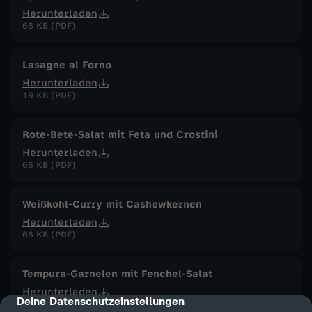
Herunterladen
68 KB (PDF)
Lasagne al Forno
Herunterladen
19 KB (PDF)
Rote-Bete-Salat mit Feta und Crostini
Herunterladen
66 KB (PDF)
Weißkohl-Curry mit Cashewkernen
Herunterladen
66 KB (PDF)
Tempura-Garnelen mit Fenchel-Salat
Herunterladen
Deine Datenschutzeinstellungen
cmp-dialog-description
87 KB (PDF)