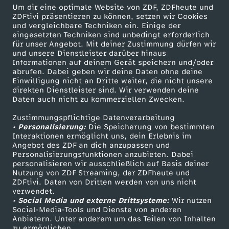
Um dir eine optimale Website von ZDF, ZDFheute und
ZDFtivi präsentieren zu können, setzen wir Cookies
Briouats mit Hähnchenfüllung
und vergleichbare Techniken ein. Einige der
eingesetzten Techniken sind unbedingt erforderlich
Herunterladen
für unser Angebot. Mit deiner Zustimmung dürfen wir
16 KB (PDF)
und unsere Dienstleister darüber hinaus
Informationen auf deinem Gerät speichern und/oder
abrufen. Dabei geben wir deine Daten ohne deine
Grünkohl-Gemüsesuppe mit Grünkohlchips
Einwilligung nicht an Dritte weiter, die nicht unsere
Herunterladen
direkten Dienstleister sind. Wir verwenden deine
63 KB (PDF)
Daten auch nicht zu kommerziellen Zwecken.
Zustimmungspflichtige Datenverarbeitung
Selbstgemachtes Knäckebrot
• Personalisierung:
Die Speicherung von bestimmten
Interaktionen ermöglicht uns, dein Erlebnis im
Herunterladen
Angebot des ZDF an dich anzupassen und
191 KB (PDF)
Personalisierungsfunktionen anzubieten. Dabei
personalisieren wir ausschließlich auf Basis deiner
Nutzung von ZDF Streaming, der ZDFheute und
Kaffeevariationen von Alessandro Metafune
ZDFtivi. Daten von Dritten werden von uns nicht
Herunterladen
verwendet.
99 KB (PDF)
• Social Media und externe Drittsysteme:
Wir nutzen
Social-Media-Tools und Dienste von anderen
Anbietern. Unter anderem um das Teilen von Inhalten
Linsen-Bowl mit gebackener Rote Bete
zu ermöglichen.