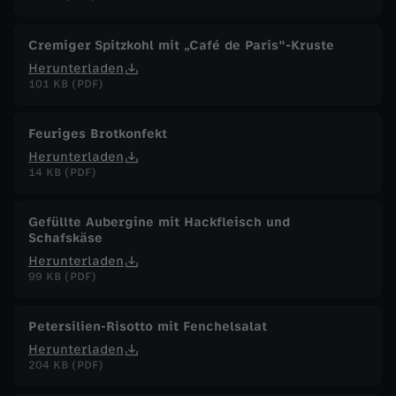
D
Cremiger Spitzkohl mit „Café de Paris"-Kruste
e
Herunterladen
101 KB (PDF)
z
Feuriges Brotkonfekt
e
Herunterladen
14 KB (PDF)
m
Gefüllte Aubergine mit Hackfleisch und
b
Schafskäse
Herunterladen
e
99 KB (PDF)
r
Petersilien-Risotto mit Fenchelsalat
Herunterladen
2
204 KB (PDF)