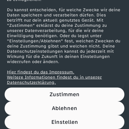
Herunterladen
Du kannst entscheiden, für welche Zwecke wir deine
67 KB (PDF)
Daten speichern und verarbeiten dürfen. Dies
betrifft nur dein aktuell genutztes Gerät. Mit
"Zustimmen" erklärst du deine Zustimmung zu
Maronencremesuppe mit Thymian-Crostini
unserer Datenverarbeitung, für die wir deine
Herunterladen
Einwilligung benötigen. Oder du legst unter
66 KB (PDF)
"Einstellungen/Ablehnen" fest, welchen Zwecken du
deine Zustimmung gibst und welchen nicht. Deine
Datenschutzeinstellungen kannst du jederzeit mit
Wirkung für die Zukunft in deinen Einstellungen
Beef Tri-Tip mit Süßkartoffel-Wedges
widerrufen oder ändern.
Herunterladen
21 KB (PDF)
Hier findest du das Impressum.
Weitere Informationen findest du in unserer
Datenschutzerklärung.
Panettone-Pudding mit Orangensoße
Herunterladen
Zustimmen
61 KB (PDF)
Ablehnen
Pfannkuchen-Rouladen
Einstellen
Herunterladen
110 KB (PDF)