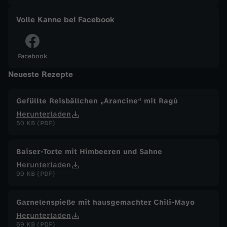
a
Volle Kanne bei Facebook
n
Facebook
n
Neueste Rezepte
e
Gefüllte Reisbällchen „Arancine“ mit Ragù
Herunterladen
v
50 KB (PDF)
o
Baiser-Torte mit Himbeeren und Sahne
m
Herunterladen
99 KB (PDF)
9
Garnelenspieße mit hausgemachter Chili-Mayo
.
Herunterladen
69 KB (PDF)