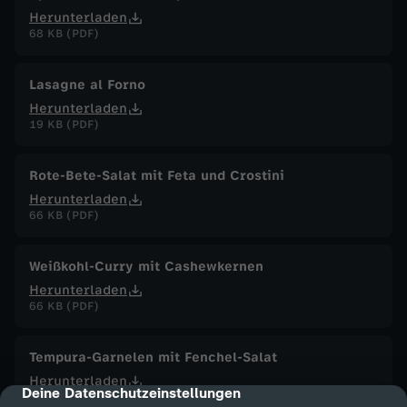
Herunterladen
68 KB (PDF)
Lasagne al Forno
Herunterladen
19 KB (PDF)
Rote-Bete-Salat mit Feta und Crostini
Herunterladen
66 KB (PDF)
Weißkohl-Curry mit Cashewkernen
Herunterladen
66 KB (PDF)
Tempura-Garnelen mit Fenchel-Salat
Herunterladen
Deine Datenschutzeinstellungen
cmp-dialog-description
87 KB (PDF)