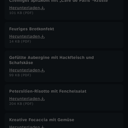
Cremiger Spitzkohl mit „Café de Paris"-Kruste
.
Herunterladen
101 KB (PDF)
J
Feuriges Brotkonfekt
u
Herunterladen
14 KB (PDF)
n
Gefüllte Aubergine mit Hackfleisch und
i
Schafskäse
Herunterladen
2
99 KB (PDF)
0
Petersilien-Risotto mit Fenchelsalat
Herunterladen
2
204 KB (PDF)
6
Kreative Focaccia mit Gemüse
Herunterladen