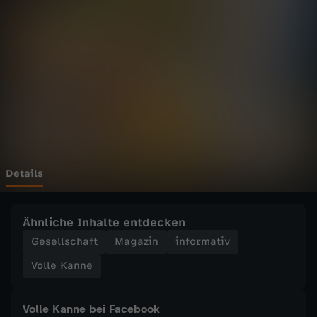
n
n
e
-
V
o
Details
l
Ähnliche Inhalte entdecken
l
Gesellschaft
Magazin
informativ
Volle Kanne
e
K
Volle Kanne bei Facebook