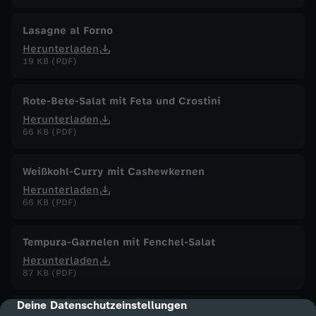
Lasagne al Forno
Herunterladen
19 KB (PDF)
Rote-Bete-Salat mit Feta und Crostini
Herunterladen
66 KB (PDF)
Weißkohl-Curry mit Cashewkernen
Herunterladen
66 KB (PDF)
Tempura-Garnelen mit Fenchel-Salat
Herunterladen
87 KB (PDF)
Deine Datenschutzeinstellungen
cmp-dialog-description
Briouats mit Hähnchenfüllung