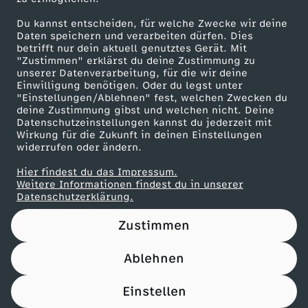
Du kannst entscheiden, für welche Zwecke wir deine
Maronencremesuppe mit Thymian-Crostini
Daten speichern und verarbeiten dürfen. Dies
betrifft nur dein aktuell genutztes Gerät. Mit
Herunterladen
"Zustimmen" erklärst du deine Zustimmung zu
66 KB (PDF)
unserer Datenverarbeitung, für die wir deine
Einwilligung benötigen. Oder du legst unter
"Einstellungen/Ablehnen" fest, welchen Zwecken du
Beef Tri-Tip mit Süßkartoffel-Wedges
deine Zustimmung gibst und welchen nicht. Deine
Herunterladen
Datenschutzeinstellungen kannst du jederzeit mit
21 KB (PDF)
Wirkung für die Zukunft in deinen Einstellungen
widerrufen oder ändern.
Panettone-Pudding mit Orangensoße
Hier findest du das Impressum.
Weitere Informationen findest du in unserer
Herunterladen
Datenschutzerklärung.
61 KB (PDF)
Zustimmen
Pfannkuchen-Rouladen
Herunterladen
Ablehnen
110 KB (PDF)
Einstellen