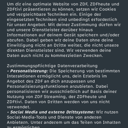
Um dir eine optimale Website von ZDF, ZDFheute und
Herunterladen
ZDFtivi präsentieren zu können, setzen wir Cookies
16 KB (PDF)
und vergleichbare Techniken ein. Einige der
eingesetzten Techniken sind unbedingt erforderlich
für unser Angebot. Mit deiner Zustimmung dürfen wir
Grünkohl-Gemüsesuppe mit Grünkohlchips
und unsere Dienstleister darüber hinaus
Herunterladen
Informationen auf deinem Gerät speichern und/oder
63 KB (PDF)
abrufen. Dabei geben wir deine Daten ohne deine
Einwilligung nicht an Dritte weiter, die nicht unsere
direkten Dienstleister sind. Wir verwenden deine
Daten auch nicht zu kommerziellen Zwecken.
Selbstgemachtes Knäckebrot
Herunterladen
Zustimmungspflichtige Datenverarbeitung
191 KB (PDF)
• Personalisierung:
Die Speicherung von bestimmten
Interaktionen ermöglicht uns, dein Erlebnis im
Angebot des ZDF an dich anzupassen und
Kaffeevariationen von Alessandro Metafune
Personalisierungsfunktionen anzubieten. Dabei
personalisieren wir ausschließlich auf Basis deiner
Herunterladen
Nutzung von ZDF Streaming, der ZDFheute und
99 KB (PDF)
ZDFtivi. Daten von Dritten werden von uns nicht
verwendet.
• Social Media und externe Drittsysteme:
Wir nutzen
Linsen-Bowl mit gebackener Rote Bete
Social-Media-Tools und Dienste von anderen
Herunterladen
Anbietern. Unter anderem um das Teilen von Inhalten
67 KB (PDF)
zu ermöglichen.