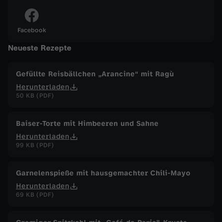
a
Facebook
n
Neueste Rezepte
n
Gefüllte Reisbällchen „Arancine“ mit Ragù
Herunterladen
e
50 KB (PDF)
v
Baiser-Torte mit Himbeeren und Sahne
o
Herunterladen
99 KB (PDF)
m
Garnelenspieße mit hausgemachter Chili-Mayo
3
Herunterladen
69 KB (PDF)
0