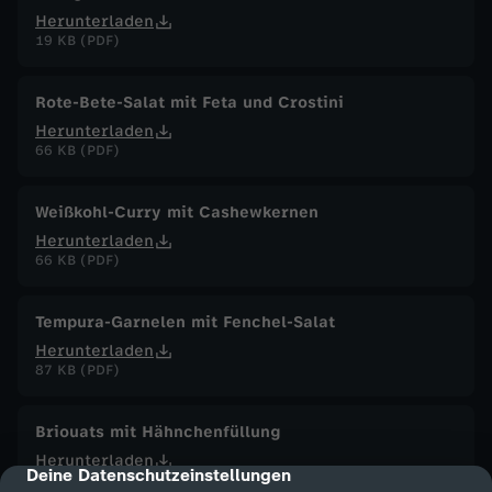
Herunterladen
19 KB (PDF)
Rote-Bete-Salat mit Feta und Crostini
Herunterladen
66 KB (PDF)
Weißkohl-Curry mit Cashewkernen
Herunterladen
66 KB (PDF)
Tempura-Garnelen mit Fenchel-Salat
Herunterladen
87 KB (PDF)
Briouats mit Hähnchenfüllung
Herunterladen
Deine Datenschutzeinstellungen
cmp-dialog-description
16 KB (PDF)