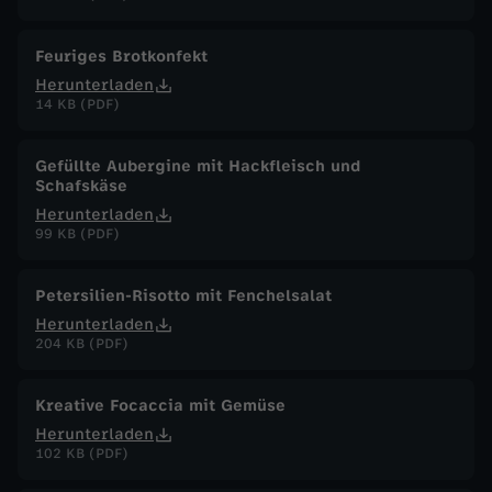
J
Feuriges Brotkonfekt
u
Herunterladen
14 KB (PDF)
l
Gefüllte Aubergine mit Hackfleisch und
i
Schafskäse
Herunterladen
2
99 KB (PDF)
0
Petersilien-Risotto mit Fenchelsalat
Herunterladen
2
204 KB (PDF)
6
Kreative Focaccia mit Gemüse
Herunterladen
102 KB (PDF)