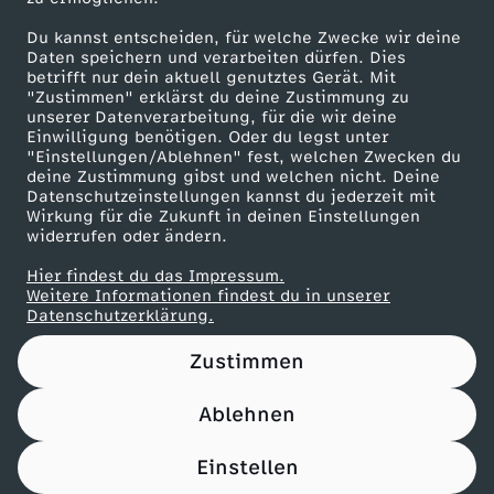
Herunterladen
Du kannst entscheiden, für welche Zwecke wir deine
66 KB (PDF)
Daten speichern und verarbeiten dürfen. Dies
betrifft nur dein aktuell genutztes Gerät. Mit
"Zustimmen" erklärst du deine Zustimmung zu
Beef Tri-Tip mit Süßkartoffel-Wedges
unserer Datenverarbeitung, für die wir deine
Herunterladen
Einwilligung benötigen. Oder du legst unter
21 KB (PDF)
"Einstellungen/Ablehnen" fest, welchen Zwecken du
deine Zustimmung gibst und welchen nicht. Deine
Datenschutzeinstellungen kannst du jederzeit mit
Wirkung für die Zukunft in deinen Einstellungen
Panettone-Pudding mit Orangensoße
widerrufen oder ändern.
Herunterladen
61 KB (PDF)
Hier findest du das Impressum.
Weitere Informationen findest du in unserer
Datenschutzerklärung.
Pfannkuchen-Rouladen
Herunterladen
Zustimmen
110 KB (PDF)
Ablehnen
Einstellen