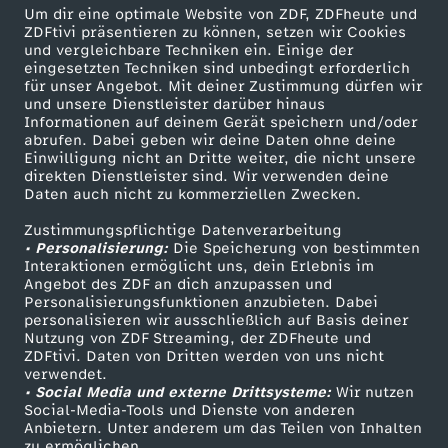
Um dir eine optimale Website von ZDF, ZDFheute und
ZDFtivi präsentieren zu können, setzen wir Cookies
Grünkohl-Gemüsesuppe mit Grünkohlchips
und vergleichbare Techniken ein. Einige der
eingesetzten Techniken sind unbedingt erforderlich
Herunterladen
für unser Angebot. Mit deiner Zustimmung dürfen wir
63 KB (PDF)
und unsere Dienstleister darüber hinaus
Informationen auf deinem Gerät speichern und/oder
abrufen. Dabei geben wir deine Daten ohne deine
Selbstgemachtes Knäckebrot
Einwilligung nicht an Dritte weiter, die nicht unsere
Herunterladen
direkten Dienstleister sind. Wir verwenden deine
191 KB (PDF)
Daten auch nicht zu kommerziellen Zwecken.
Zustimmungspflichtige Datenverarbeitung
Kaffeevariationen von Alessandro Metafune
• Personalisierung:
Die Speicherung von bestimmten
Interaktionen ermöglicht uns, dein Erlebnis im
Herunterladen
Angebot des ZDF an dich anzupassen und
99 KB (PDF)
Personalisierungsfunktionen anzubieten. Dabei
personalisieren wir ausschließlich auf Basis deiner
Nutzung von ZDF Streaming, der ZDFheute und
Linsen-Bowl mit gebackener Rote Bete
ZDFtivi. Daten von Dritten werden von uns nicht
Herunterladen
verwendet.
67 KB (PDF)
• Social Media und externe Drittsysteme:
Wir nutzen
Social-Media-Tools und Dienste von anderen
Anbietern. Unter anderem um das Teilen von Inhalten
Maronencremesuppe mit Thymian-Crostini
zu ermöglichen.