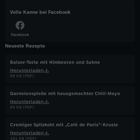
a
Volle Kanne bei Facebook
n
Facebook
n
Neueste Rezepte
e
Baiser-Torte mit Himbeeren und Sahne
Herunterladen
v
99 KB (PDF)
o
Garnelenspieße mit hausgemachter Chili-Mayo
m
Herunterladen
69 KB (PDF)
1
Cremiger Spitzkohl mit „Café de Paris"-Kruste
.
Herunterladen
101 KB (PDF)