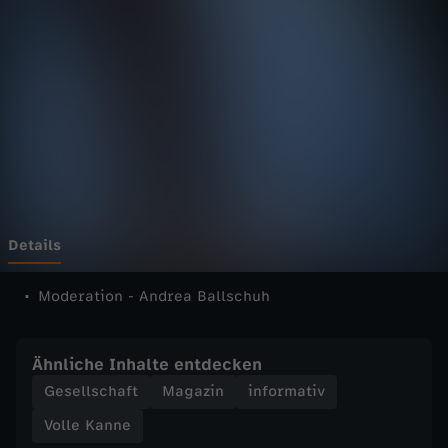
n
n
e
-
V
o
Details
l
Moderation - Andrea Ballschuh
l
Ähnliche Inhalte entdecken
e
Gesellschaft
Magazin
informativ
Volle Kanne
K