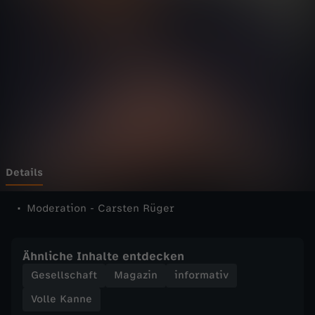
n
n
e
-
V
o
Details
l
Moderation - Carsten Rüger
l
Ähnliche Inhalte entdecken
e
Gesellschaft
Magazin
informativ
Volle Kanne
K