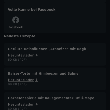
a
Volle Kanne bei Facebook
n
Facebook
n
Neueste Rezepte
e
Gefüllte Reisbällchen „Arancine“ mit Ragù
Herunterladen
v
50 KB (PDF)
o
Baiser-Torte mit Himbeeren und Sahne
m
Herunterladen
99 KB (PDF)
2
Garnelenspieße mit hausgemachter Chili-Mayo
1
Herunterladen
69 KB (PDF)