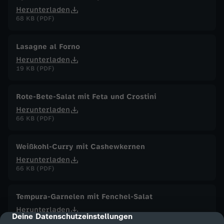
Herunterladen
68 KB (PDF)
Lasagne al Forno
Herunterladen
19 KB (PDF)
Rote-Bete-Salat mit Feta und Crostini
Herunterladen
66 KB (PDF)
Weißkohl-Curry mit Cashewkernen
Herunterladen
66 KB (PDF)
Tempura-Garnelen mit Fenchel-Salat
Herunterladen
Deine Datenschutzeinstellungen
cmp-dialog-description
87 KB (PDF)