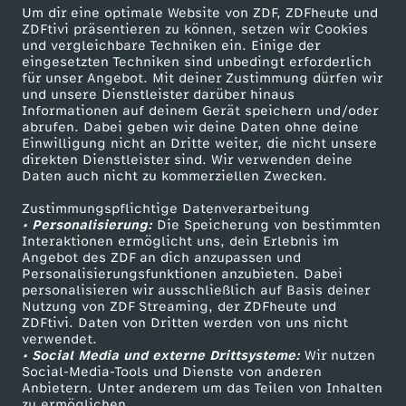
Um dir eine optimale Website von ZDF, ZDFheute und
ZDFtivi präsentieren zu können, setzen wir Cookies
Briouats mit Hähnchenfüllung
und vergleichbare Techniken ein. Einige der
eingesetzten Techniken sind unbedingt erforderlich
Herunterladen
für unser Angebot. Mit deiner Zustimmung dürfen wir
16 KB (PDF)
und unsere Dienstleister darüber hinaus
Informationen auf deinem Gerät speichern und/oder
abrufen. Dabei geben wir deine Daten ohne deine
Grünkohl-Gemüsesuppe mit Grünkohlchips
Einwilligung nicht an Dritte weiter, die nicht unsere
Herunterladen
direkten Dienstleister sind. Wir verwenden deine
63 KB (PDF)
Daten auch nicht zu kommerziellen Zwecken.
Zustimmungspflichtige Datenverarbeitung
Selbstgemachtes Knäckebrot
• Personalisierung:
Die Speicherung von bestimmten
Interaktionen ermöglicht uns, dein Erlebnis im
Herunterladen
Angebot des ZDF an dich anzupassen und
191 KB (PDF)
Personalisierungsfunktionen anzubieten. Dabei
personalisieren wir ausschließlich auf Basis deiner
Nutzung von ZDF Streaming, der ZDFheute und
Kaffeevariationen von Alessandro Metafune
ZDFtivi. Daten von Dritten werden von uns nicht
Herunterladen
verwendet.
99 KB (PDF)
• Social Media und externe Drittsysteme:
Wir nutzen
Social-Media-Tools und Dienste von anderen
Anbietern. Unter anderem um das Teilen von Inhalten
Linsen-Bowl mit gebackener Rote Bete
zu ermöglichen.