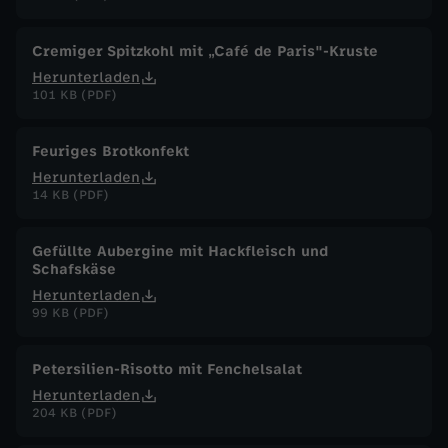
.
Cremiger Spitzkohl mit „Café de Paris"-Kruste
M
Herunterladen
101 KB (PDF)
a
Feuriges Brotkonfekt
i
Herunterladen
14 KB (PDF)
2
Gefüllte Aubergine mit Hackfleisch und
0
Schafskäse
Herunterladen
2
99 KB (PDF)
6
Petersilien-Risotto mit Fenchelsalat
Herunterladen
204 KB (PDF)