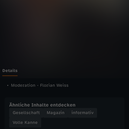
n
n
e
-
V
o
Details
l
Moderation - Florian Weiss
l
Ähnliche Inhalte entdecken
e
Gesellschaft
Magazin
informativ
Volle Kanne
K