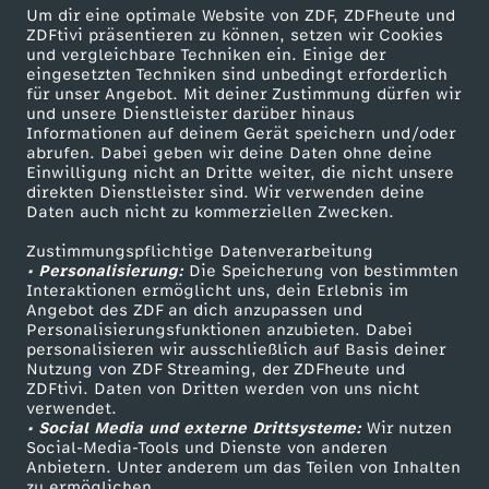
Um dir eine optimale Website von ZDF, ZDFheute und
ZDFtivi präsentieren zu können, setzen wir Cookies
Grünkohl-Gemüsesuppe mit Grünkohlchips
und vergleichbare Techniken ein. Einige der
eingesetzten Techniken sind unbedingt erforderlich
Herunterladen
für unser Angebot. Mit deiner Zustimmung dürfen wir
63 KB (PDF)
und unsere Dienstleister darüber hinaus
Informationen auf deinem Gerät speichern und/oder
abrufen. Dabei geben wir deine Daten ohne deine
Selbstgemachtes Knäckebrot
Einwilligung nicht an Dritte weiter, die nicht unsere
Herunterladen
direkten Dienstleister sind. Wir verwenden deine
191 KB (PDF)
Daten auch nicht zu kommerziellen Zwecken.
Zustimmungspflichtige Datenverarbeitung
Kaffeevariationen von Alessandro Metafune
• Personalisierung:
Die Speicherung von bestimmten
Interaktionen ermöglicht uns, dein Erlebnis im
Herunterladen
Angebot des ZDF an dich anzupassen und
99 KB (PDF)
Personalisierungsfunktionen anzubieten. Dabei
personalisieren wir ausschließlich auf Basis deiner
Nutzung von ZDF Streaming, der ZDFheute und
Linsen-Bowl mit gebackener Rote Bete
ZDFtivi. Daten von Dritten werden von uns nicht
Herunterladen
verwendet.
67 KB (PDF)
• Social Media und externe Drittsysteme:
Wir nutzen
Social-Media-Tools und Dienste von anderen
Anbietern. Unter anderem um das Teilen von Inhalten
Maronencremesuppe mit Thymian-Crostini
zu ermöglichen.