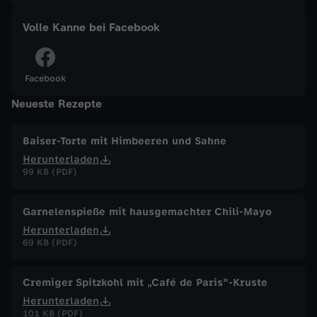
a
Volle Kanne bei Facebook
n
Facebook
n
Neueste Rezepte
e
Baiser-Torte mit Himbeeren und Sahne
Herunterladen
v
99 KB (PDF)
o
Garnelenspieße mit hausgemachter Chili-Mayo
m
Herunterladen
69 KB (PDF)
2
Cremiger Spitzkohl mit „Café de Paris"-Kruste
8
Herunterladen
101 KB (PDF)