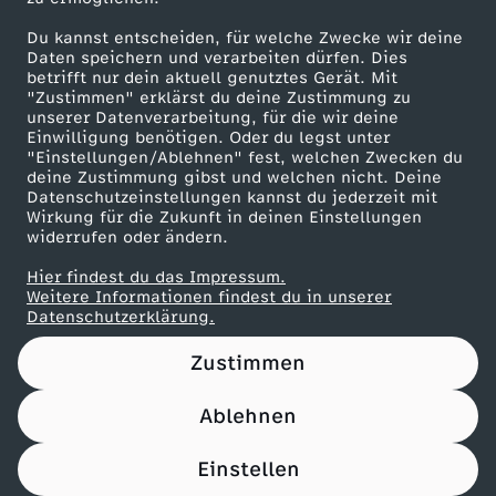
Herunterladen
Du kannst entscheiden, für welche Zwecke wir deine
66 KB (PDF)
Daten speichern und verarbeiten dürfen. Dies
betrifft nur dein aktuell genutztes Gerät. Mit
"Zustimmen" erklärst du deine Zustimmung zu
Beef Tri-Tip mit Süßkartoffel-Wedges
unserer Datenverarbeitung, für die wir deine
Herunterladen
Einwilligung benötigen. Oder du legst unter
21 KB (PDF)
"Einstellungen/Ablehnen" fest, welchen Zwecken du
deine Zustimmung gibst und welchen nicht. Deine
Datenschutzeinstellungen kannst du jederzeit mit
Wirkung für die Zukunft in deinen Einstellungen
Panettone-Pudding mit Orangensoße
widerrufen oder ändern.
Herunterladen
61 KB (PDF)
Hier findest du das Impressum.
Weitere Informationen findest du in unserer
Datenschutzerklärung.
Pfannkuchen-Rouladen
Herunterladen
Zustimmen
110 KB (PDF)
Ablehnen
Einstellen