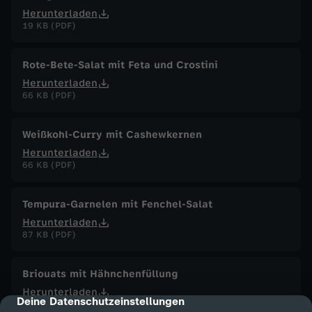
Herunterladen
19 KB (PDF)
Rote-Bete-Salat mit Feta und Crostini
Herunterladen
66 KB (PDF)
Weißkohl-Curry mit Cashewkernen
Herunterladen
66 KB (PDF)
Tempura-Garnelen mit Fenchel-Salat
Herunterladen
87 KB (PDF)
Briouats mit Hähnchenfüllung
Herunterladen
Deine Datenschutzeinstellungen
cmp-dialog-description
16 KB (PDF)