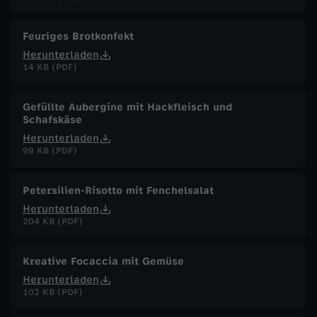
.
Feuriges Brotkonfekt
J
Herunterladen
14 KB (PDF)
a
Gefüllte Aubergine mit Hackfleisch und
n
Schafskäse
Herunterladen
u
99 KB (PDF)
a
Petersilien-Risotto mit Fenchelsalat
Herunterladen
r
204 KB (PDF)
2
Kreative Focaccia mit Gemüse
Herunterladen
0
102 KB (PDF)