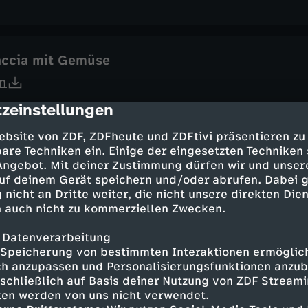
accia mit Gemüse
n
zeinstellungen
cription
ebsite von ZDF, ZDFheute und ZDFtivi präsentieren zu
are Techniken ein. Einige der eingesetzten Techniken
schgerichte: Süß und herzhaft
 Angebot. Mit deiner Zustimmung dürfen wir und unser
n
uf deinem Gerät speichern und/oder abrufen. Dabei 
 nicht an Dritte weiter, die nicht unsere direkten Dien
 auch nicht zu kommerziellen Zwecken.
 Datenverarbeitung
one
Speicherung von bestimmten Interaktionen ermöglicht
h anzupassen und Personalisierungsfunktionen anzub
n
sschließlich auf Basis deiner Nutzung von ZDF Stream
tten werden von uns nicht verwendet.