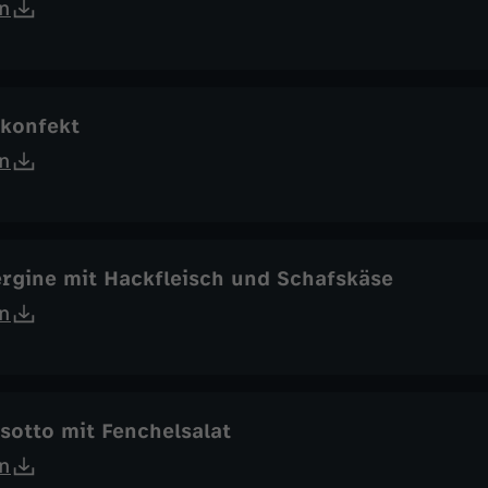
n
tkonfekt
n
ergine mit Hackfleisch und Schafskäse
n
isotto mit Fenchelsalat
n