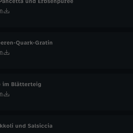
 Pancetta und Erbsenpüree
n
eeren-Quark-Gratin
n
e im Blätterteig
n
kkoli und Salsiccia