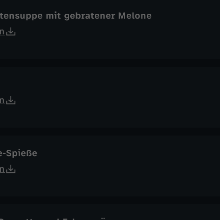
tensuppe mit gebratener Melone
n
n
e-Spieße
n