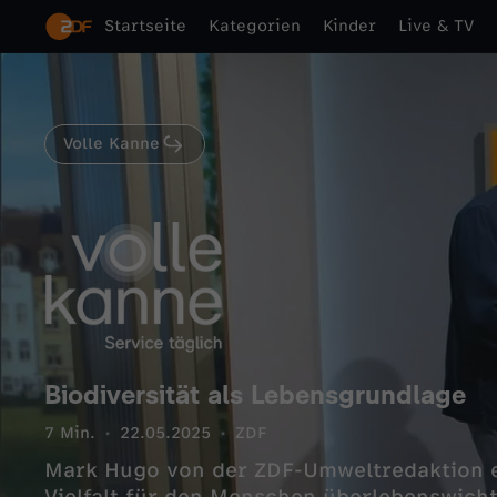
Startseite
Kategorien
Kinder
Live & TV
Volle Kanne
Biodiversität als Lebensgrundlage
7 Min.
22.05.2025
ZDF
Mark Hugo von der ZDF-Umweltredaktion e