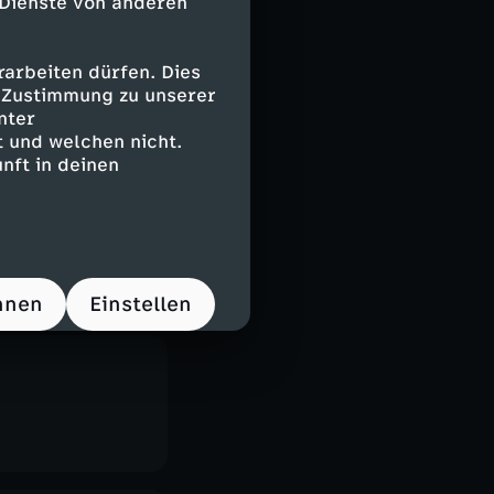
 Dienste von anderen
arbeiten dürfen. Dies
e Zustimmung zu unserer
nter
 und welchen nicht.
nft in deinen
hnen
Einstellen