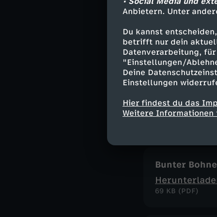
• Social Media und ext
Anbietern. Unter ander
Mangold-Lin
Du kannst entscheiden,
betrifft nur dein aktu
Herunterlade
Datenverarbeitung, für 
226 KB (PDF)
"Einstellungen/Ablehn
Deine Datenschutzeinst
Einstellungen widerruf
Zitronencrem
Hier findest du das Im
Herunterlade
Weitere Informationen 
101 KB (PDF)
Bunter Bohne
Herunterlade
69 KB (PDF)