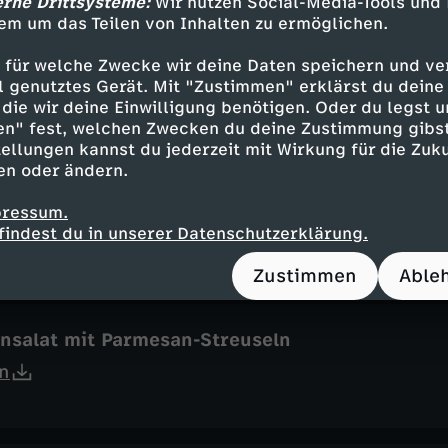
erne Drittsysteme:
Wir nutzen Social-Media-Tools und
em um das Teilen von Inhalten zu ermöglichen.
sen-Curry
 für welche Zwecke wir deine Daten speichern und ver
ell genutztes Gerät. Mit "Zustimmen" erklärst du dein
n
die wir deine Einwilligung benötigen. Oder du legst u
en" fest, welchen Zwecken du deine Zustimmung gibst
ellungen kannst du jederzeit mit Wirkung für die Zuku
en oder ändern.
e mit Minz-Sirup und Himbeeren
pressum.
n
findest du in unserer Datenschutzerklärung.
Zustimmen
Able
nsalat mit Parmesan-Streuseln
n