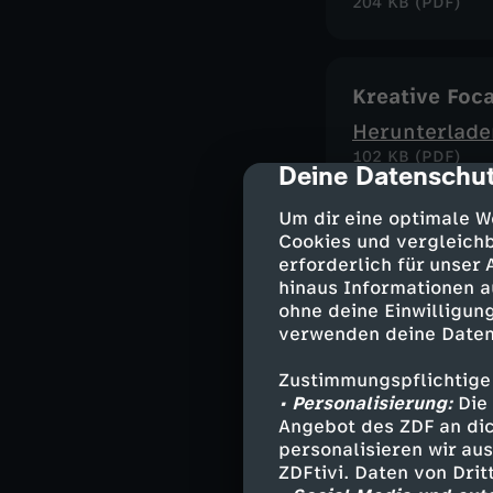
204 KB (PDF)
Kreative Foc
Herunterlade
102 KB (PDF)
Deine Datenschut
cmp-dialog-des
Um dir eine optimale W
Cookies und vergleichb
Köstliche Kir
erforderlich für unser
Herunterlade
hinaus Informationen a
ohne deine Einwilligung
213 KB (PDF)
verwenden deine Daten
Zustimmungspflichtige
• Personalisierung:
Pasta al Lim
Die 
Angebot des ZDF an dic
Herunterlade
personalisieren wir au
61 KB (PDF)
ZDFtivi. Daten von Dri