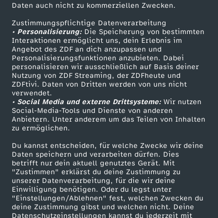
Daten auch nicht zu kommerziellen Zwecken.
ZDFtext
Tickets
d
Zustimmungspflichtige Datenverarbeitung
Livestreams
Zuschauerservice
• Personalisierung:
k
Die Speicherung von bestimmten
Sendungen A-Z
Hilfe
Interaktionen ermöglicht uns, dein Erlebnis im
Angebot des ZDF an dich anzupassen und
TV-Programm
l
Personalisierungsfunktionen anzubieten. Dabei
personalisieren wir ausschließlich auf Basis deiner
Nutzung von ZDF Streaming, der ZDFheute und
a
ZDFtivi. Daten von Dritten werden von uns nicht
Das ZDF
verwendet.
• Social Media und externe Drittsysteme:
u
Wir nutzen
ZDF Unternehmen
Social-Media-Tools und Dienste von anderen
Anbietern. Unter anderem um das Teilen von Inhalten
Karriere
zu ermöglichen.
Presseportal
Du kannst entscheiden, für welche Zwecke wir deine
ZDF goes Schule
Daten speichern und verarbeiten dürfen. Dies
betrifft nur dein aktuell genutztes Gerät. Mit
Werbefernsehen
"Zustimmen" erklärst du deine Zustimmung zu
unserer Datenverarbeitung, für die wir deine
Mainzelmännchen
Einwilligung benötigen. Oder du legst unter
"Einstellungen/Ablehnen" fest, welchen Zwecken du
deine Zustimmung gibst und welchen nicht. Deine
Datenschutzeinstellungen kannst du jederzeit mit