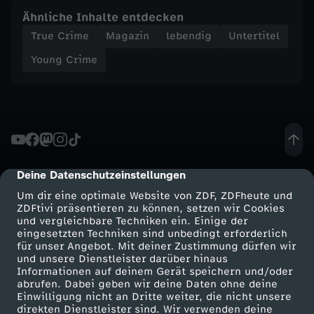
Ähnliche Inhalte entdecken
a
True Crime
Magazin
lebendig
Untertitel
c
Young Crime
h
F
a
Deine Datenschutzeinstellungen
cmp-dialog-description
h
Um dir eine optimale Website von ZDF, ZDFheute und
ZDFtivi präsentieren zu können, setzen wir Cookies
und vergleichbare Techniken ein. Einige der
r
eingesetzten Techniken sind unbedingt erforderlich
für unser Angebot. Mit deiner Zustimmung dürfen wir
Mehr ZDF
Service
und unsere Dienstleister darüber hinaus
r
Informationen auf deinem Gerät speichern und/oder
ZDF-Apps
ZDFmitreden
abrufen. Dabei geben wir deine Daten ohne deine
a
Einwilligung nicht an Dritte weiter, die nicht unsere
Smart TV
Kontakt zum ZDF
direkten Dienstleister sind. Wir verwenden deine