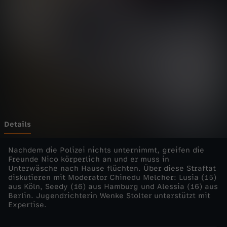
i
m
e
-
R
a
Details
c
Nachdem die Polizei nichts unternimmt, greifen die
Freunde Nico körperlich an und er muss in
Unterwäsche nach Hause flüchten. Über diese Straftat
h
diskutieren mit Moderator Chinedu Melcher: Lusia (15)
aus Köln, Seedy (16) aus Hamburg und Alessia (16) aus
e
Berlin. Jugendrichterin Wenke Stolter unterstützt mit
Expertise.
n