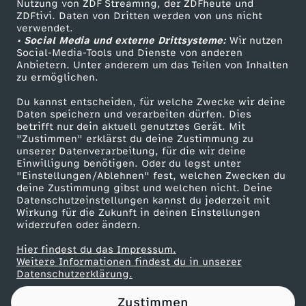
Nutzung von ZDF Streaming, der ZDFheute und
ZDFtivi. Daten von Dritten werden von uns nicht
Das ZDF
verwendet.
• Social Media und externe Drittsysteme:
Wir nutzen
ZDF Unternehmen
Social-Media-Tools und Dienste von anderen
Anbietern. Unter anderem um das Teilen von Inhalten
Karriere
zu ermöglichen.
Presseportal
Du kannst entscheiden, für welche Zwecke wir deine
ZDF goes Schule
Daten speichern und verarbeiten dürfen. Dies
betrifft nur dein aktuell genutztes Gerät. Mit
Werbefernsehen
"Zustimmen" erklärst du deine Zustimmung zu
unserer Datenverarbeitung, für die wir deine
Mainzelmännchen
Einwilligung benötigen. Oder du legst unter
"Einstellungen/Ablehnen" fest, welchen Zwecken du
deine Zustimmung gibst und welchen nicht. Deine
Datenschutzeinstellungen kannst du jederzeit mit
Wirkung für die Zukunft in deinen Einstellungen
widerrufen oder ändern.
Hier findest du das Impressum.
Partner
Weitere Informationen findest du in unserer
Datenschutzerklärung.
Zustimmen