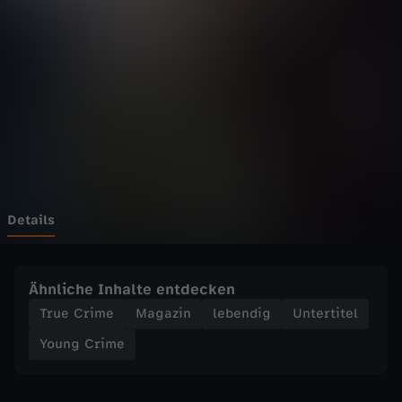
i
m
e
-
D
r
Details
o
Ähnliche Inhalte entdecken
g
True Crime
Magazin
lebendig
Untertitel
Young Crime
e
n