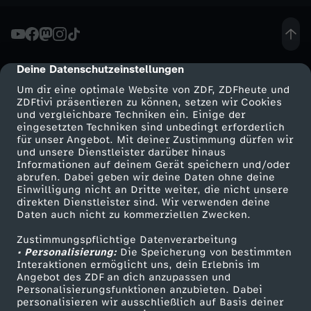
i
m
Deine Datenschutzeinstellungen
cmp-dialog-description
Um dir eine optimale Website von ZDF, ZDFheute und
B
ZDFtivi präsentieren zu können, setzen wir Cookies
und vergleichbare Techniken ein. Einige der
H
eingesetzten Techniken sind unbedingt erforderlich
für unser Angebot. Mit deiner Zustimmung dürfen wir
Mehr ZDF
Service
und unsere Dienstleister darüber hinaus
Informationen auf deinem Gerät speichern und/oder
ZDF-Apps
ZDFmitreden
abrufen. Dabei geben wir deine Daten ohne deine
Einwilligung nicht an Dritte weiter, die nicht unsere
Smart TV
Kontakt zum ZDF
direkten Dienstleister sind. Wir verwenden deine
Daten auch nicht zu kommerziellen Zwecken.
ZDFtext
Tickets
Zustimmungspflichtige Datenverarbeitung
Livestreams
Zuschauerservice
• Personalisierung:
Die Speicherung von bestimmten
Sendungen A-Z
Hilfe
Interaktionen ermöglicht uns, dein Erlebnis im
Angebot des ZDF an dich anzupassen und
TV-Programm
Personalisierungsfunktionen anzubieten. Dabei
personalisieren wir ausschließlich auf Basis deiner