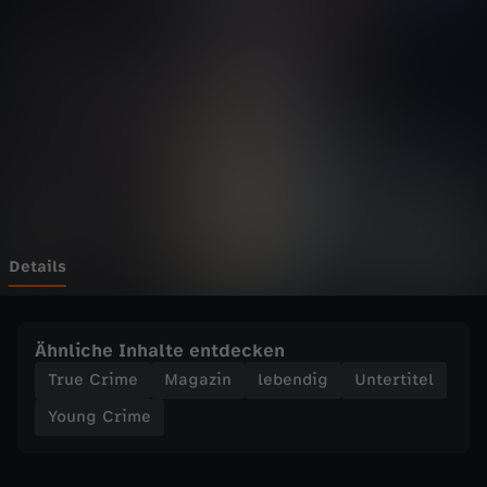
i
m
e
-
G
e
Details
l
Ähnliche Inhalte entdecken
d
True Crime
Magazin
lebendig
Untertitel
Young Crime
o
d