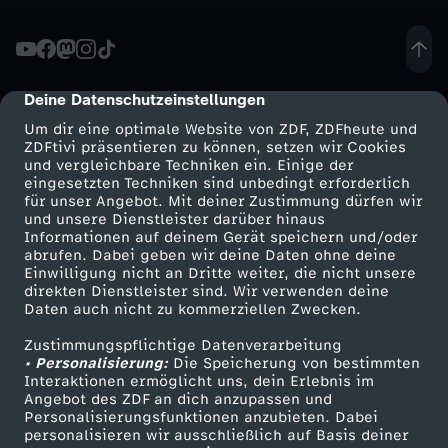
e
r
Deine Datenschutzeinstellungen
cmp-dialog-description
Um dir eine optimale Website von ZDF, ZDFheute und
S
ZDFtivi präsentieren zu können, setzen wir Cookies
und vergleichbare Techniken ein. Einige der
c
eingesetzten Techniken sind unbedingt erforderlich
für unser Angebot. Mit deiner Zustimmung dürfen wir
Mehr ZDF
Service
und unsere Dienstleister darüber hinaus
h
Informationen auf deinem Gerät speichern und/oder
ZDF-Apps
ZDFmitreden
abrufen. Dabei geben wir deine Daten ohne deine
Einwilligung nicht an Dritte weiter, die nicht unsere
l
Smart TV
Kontakt zum ZDF
direkten Dienstleister sind. Wir verwenden deine
Daten auch nicht zu kommerziellen Zwecken.
ZDFtext
Tickets
ä
Zustimmungspflichtige Datenverarbeitung
Livestreams
Zuschauerservice
• Personalisierung:
Die Speicherung von bestimmten
g
Sendungen A-Z
Hilfe
Interaktionen ermöglicht uns, dein Erlebnis im
Angebot des ZDF an dich anzupassen und
TV-Programm
Personalisierungsfunktionen anzubieten. Dabei
e
personalisieren wir ausschließlich auf Basis deiner