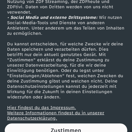
Nutzung von ZDF Streaming, der ZDFheute und
!
ZDFtivi. Daten von Dritten werden von uns nicht
Das ZDF
verwendet.
• Social Media und externe Drittsysteme:
Wir nutzen
ZDF Unternehmen
Social-Media-Tools und Dienste von anderen
Anbietern. Unter anderem um das Teilen von Inhalten
Karriere
zu ermöglichen.
Presseportal
Du kannst entscheiden, für welche Zwecke wir deine
ZDF goes Schule
Daten speichern und verarbeiten dürfen. Dies
betrifft nur dein aktuell genutztes Gerät. Mit
Werbefernsehen
"Zustimmen" erklärst du deine Zustimmung zu
unserer Datenverarbeitung, für die wir deine
Mainzelmännchen
Einwilligung benötigen. Oder du legst unter
"Einstellungen/Ablehnen" fest, welchen Zwecken du
deine Zustimmung gibst und welchen nicht. Deine
Datenschutzeinstellungen kannst du jederzeit mit
Wirkung für die Zukunft in deinen Einstellungen
widerrufen oder ändern.
Hier findest du das Impressum.
Partner
Weitere Informationen findest du in unserer
Datenschutzerklärung.
Zustimmen