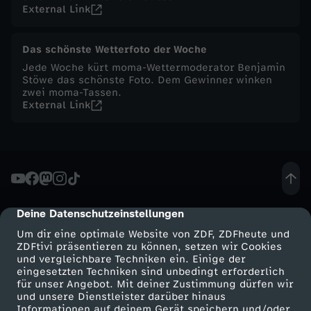
External Link
e
n
Das schönste Wetterfoto der Woche
Jede Woche kürt moma-Wettermoderator Benjamin
m
Stöwe das schönste Foto. Dem Gewinner winken
zwei moma-Tassen.
External Link
a
g
a
z
Deine Datenschutzeinstellungen
cmp-dialog-description
Um dir eine optimale Website von ZDF, ZDFheute und
i
ZDFtivi präsentieren zu können, setzen wir Cookies
und vergleichbare Techniken ein. Einige der
eingesetzten Techniken sind unbedingt erforderlich
n
für unser Angebot. Mit deiner Zustimmung dürfen wir
Mehr ZDF
Service
und unsere Dienstleister darüber hinaus
Informationen auf deinem Gerät speichern und/oder