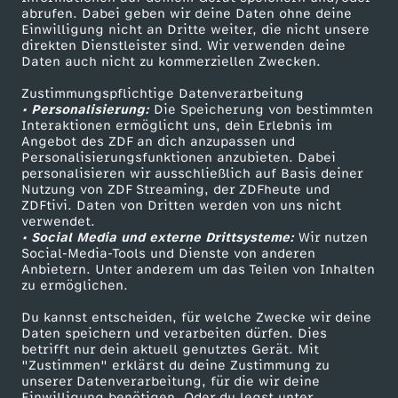
v
ZDF-Apps
ZDFmitreden
abrufen. Dabei geben wir deine Daten ohne deine
Einwilligung nicht an Dritte weiter, die nicht unsere
Smart TV
Kontakt zum ZDF
o
direkten Dienstleister sind. Wir verwenden deine
Daten auch nicht zu kommerziellen Zwecken.
ZDFtext
Tickets
m
Zustimmungspflichtige Datenverarbeitung
Livestreams
Zuschauerservice
• Personalisierung:
Die Speicherung von bestimmten
Sendungen A-Z
Hilfe
Interaktionen ermöglicht uns, dein Erlebnis im
2
Angebot des ZDF an dich anzupassen und
TV-Programm
Personalisierungsfunktionen anzubieten. Dabei
1
personalisieren wir ausschließlich auf Basis deiner
Nutzung von ZDF Streaming, der ZDFheute und
ZDFtivi. Daten von Dritten werden von uns nicht
.
Das ZDF
verwendet.
• Social Media und externe Drittsysteme:
Wir nutzen
ZDF Unternehmen
Social-Media-Tools und Dienste von anderen
J
Anbietern. Unter anderem um das Teilen von Inhalten
Karriere
zu ermöglichen.
a
Presseportal
Du kannst entscheiden, für welche Zwecke wir deine
ZDF goes Schule
Daten speichern und verarbeiten dürfen. Dies
n
betrifft nur dein aktuell genutztes Gerät. Mit
Werbefernsehen
"Zustimmen" erklärst du deine Zustimmung zu
unserer Datenverarbeitung, für die wir deine
u
Mainzelmännchen
Einwilligung benötigen. Oder du legst unter