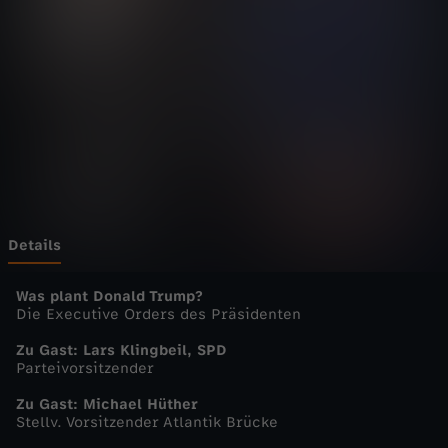
g
e
n
m
a
g
Details
a
Was plant Donald Trump?
Die Executive Orders des Präsidenten
z
Zu Gast: Lars Klingbeil, SPD
Parteivorsitzender
i
Zu Gast: Michael Hüther
Stellv. Vorsitzender Atlantik Brücke
n