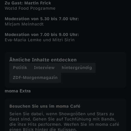
Zu Gast: Martin Frick
World Food Programme
-
Moderation von 5.30 bis 7.00 Uhr:
Z
Mirjam Meinhardt
Moderation von 7.00 bis 9.00 Uhr:
D
Eva-Maria Lemke und Mitri Sirin
F
Ähnliche Inhalte entdecken
-
Politik
Interview
hintergründig
ZDF-Morgenmagazin
M
moma Extra
o
Besuchen Sie uns im moma Café
r
Seien Sie dabei, wenn Showgrößen und Stars zu
Gast sind. Gehen Sie auf Tuchfühlung mit Bands,
g
die ihre Hits performen. Werfen Sie im moma café
einen Blick hinter die Kulissen.