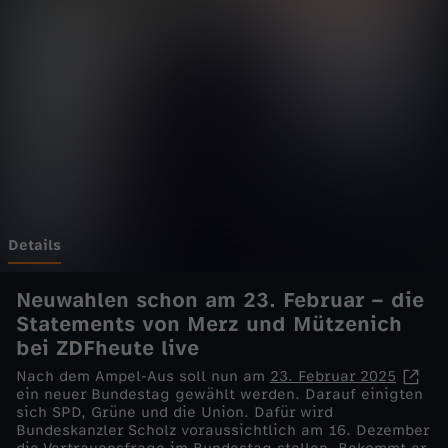
e
l
i
v
e
-
Details
F
Neuwahlen schon am 23. Februar – die
Statements von Merz und Mützenich
a
bei ZDFheute live
Nach dem Ampel-Aus soll nun am
23. Februar 2025
h
ein neuer Bundestag gewählt werden. Darauf einigten
sich SPD, Grüne und die Union. Dafür wird
Bundeskanzler Scholz voraussichtlich am 16. Dezember
r