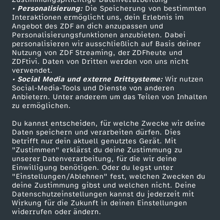
e
• Personalisierung:
Die Speicherung von bestimmten
Sendungen A-Z
Hilfe
Interaktionen ermöglicht uns, dein Erlebnis im
h
Angebot des ZDF an dich anzupassen und
TV-Programm
Personalisierungsfunktionen anzubieten. Dabei
personalisieren wir ausschließlich auf Basis deiner
t
Nutzung von ZDF Streaming, der ZDFheute und
ZDFtivi. Daten von Dritten werden von uns nicht
Das ZDF
verwendet.
• Social Media und externe Drittsysteme:
Wir nutzen
ZDF Unternehmen
Social-Media-Tools und Dienste von anderen
Anbietern. Unter anderem um das Teilen von Inhalten
Karriere
zu ermöglichen.
Presseportal
Du kannst entscheiden, für welche Zwecke wir deine
ZDF goes Schule
Daten speichern und verarbeiten dürfen. Dies
betrifft nur dein aktuell genutztes Gerät. Mit
Werbefernsehen
"Zustimmen" erklärst du deine Zustimmung zu
unserer Datenverarbeitung, für die wir deine
Mainzelmännchen
Einwilligung benötigen. Oder du legst unter
"Einstellungen/Ablehnen" fest, welchen Zwecken du
deine Zustimmung gibst und welchen nicht. Deine
Datenschutzeinstellungen kannst du jederzeit mit
Wirkung für die Zukunft in deinen Einstellungen
widerrufen oder ändern.