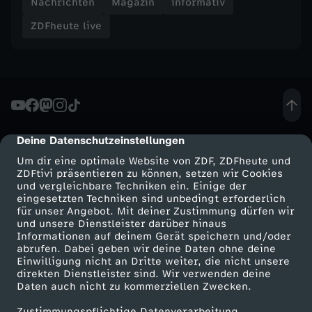
Nachrichten
Magazin
informativ
u
ZDFheute live
w
a
h
Deine Datenschutzeinstellungen
cmp-dialog-description
l
Um dir eine optimale Website von ZDF, ZDFheute und
ZDFtivi präsentieren zu können, setzen wir Cookies
e
und vergleichbare Techniken ein. Einige der
eingesetzten Techniken sind unbedingt erforderlich
für unser Angebot. Mit deiner Zustimmung dürfen wir
n
Mehr ZDF
Service
und unsere Dienstleister darüber hinaus
Informationen auf deinem Gerät speichern und/oder
ZDF-Apps
ZDFmitreden
s
abrufen. Dabei geben wir deine Daten ohne deine
Einwilligung nicht an Dritte weiter, die nicht unsere
Smart TV
Kontakt zum ZDF
direkten Dienstleister sind. Wir verwenden deine
t
Daten auch nicht zu kommerziellen Zwecken.
ZDFtext
Tickets
Zustimmungspflichtige Datenverarbeitung
Livestreams
Zuschauerservice