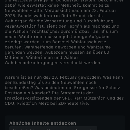
die Vertrauensfrage im Bundestag stellen. Bekommt er
dabei wie erwartet keine Mehrheit, kommt es zu
p
Neuwahlen – aller Voraussicht nach am 23. Februar
2025. Bundeswahlleiterin Ruth Brand, die als
Wahlorgan für die Vorbereitung und Durchführung
l
verantwortlich ist, sieht den Termin als machbar und
die Wahlen "rechtssicher durchführbar" an. Bis zum
neuen Wahltermin müssen jetzt einige Aufgaben
a
erledigt werden, zum Beispiel Wahlausschüsse
berufen, Wahlhelfende geworben und Wahlräume
n
gefunden werden. Außerdem müssen an über 60
Millionen Wählerinnen und Wähler
Wahlbenachrichtigungen verschickt werden.
f
Warum ist es nun der 23. Februar geworden? Was kann
ü
der Bundestag bis zu den Neuwahlen noch
beschließen? Was bedeuten die Ereignisse für Scholz
Position als Kanzler? Die Statements der
r
Fraktionsvorsitzenden der SPD, Ralf Mützenich und der
CDU, Friedrich Merz bei ZDFheute live.
N
e
Ähnliche Inhalte entdecken