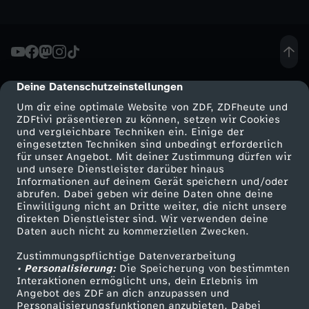
n
f
Deine Datenschutzeinstellungen
cmp-dialog-description
ü
Um dir eine optimale Website von ZDF, ZDFheute und
ZDFtivi präsentieren zu können, setzen wir Cookies
h
und vergleichbare Techniken ein. Einige der
eingesetzten Techniken sind unbedingt erforderlich
r
für unser Angebot. Mit deiner Zustimmung dürfen wir
Mehr ZDF
Service
und unsere Dienstleister darüber hinaus
Informationen auf deinem Gerät speichern und/oder
u
ZDF-Apps
ZDFmitreden
abrufen. Dabei geben wir deine Daten ohne deine
Einwilligung nicht an Dritte weiter, die nicht unsere
Smart TV
Kontakt zum ZDF
direkten Dienstleister sind. Wir verwenden deine
n
Daten auch nicht zu kommerziellen Zwecken.
ZDFtext
Tickets
g
Zustimmungspflichtige Datenverarbeitung
Livestreams
Zuschauerservice
• Personalisierung:
Die Speicherung von bestimmten
Sendungen A-Z
Hilfe
Interaktionen ermöglicht uns, dein Erlebnis im
v
Angebot des ZDF an dich anzupassen und
TV-Programm
Personalisierungsfunktionen anzubieten. Dabei