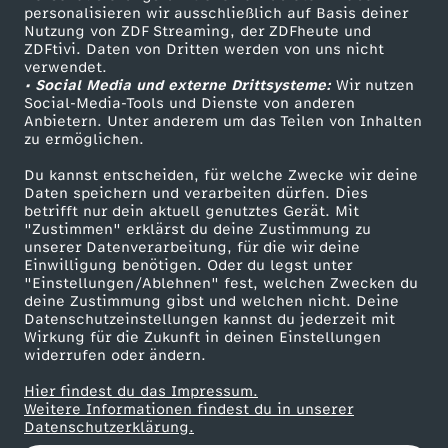
personalisieren wir ausschließlich auf Basis deiner
o
Nutzung von ZDF Streaming, der ZDFheute und
ZDFtivi. Daten von Dritten werden von uns nicht
Das ZDF
n
verwendet.
• Social Media und externe Drittsysteme:
Wir nutzen
ZDF Unternehmen
Social-Media-Tools und Dienste von anderen
P
Anbietern. Unter anderem um das Teilen von Inhalten
Karriere
zu ermöglichen.
Presseportal
a
Du kannst entscheiden, für welche Zwecke wir deine
ZDF goes Schule
Daten speichern und verarbeiten dürfen. Dies
p
betrifft nur dein aktuell genutztes Gerät. Mit
Werbefernsehen
"Zustimmen" erklärst du deine Zustimmung zu
unserer Datenverarbeitung, für die wir deine
Mainzelmännchen
s
Einwilligung benötigen. Oder du legst unter
"Einstellungen/Ablehnen" fest, welchen Zwecken du
deine Zustimmung gibst und welchen nicht. Deine
t
Datenschutzeinstellungen kannst du jederzeit mit
Wirkung für die Zukunft in deinen Einstellungen
L
widerrufen oder ändern.
Hier findest du das Impressum.
e
Partner
Weitere Informationen findest du in unserer
Datenschutzerklärung.