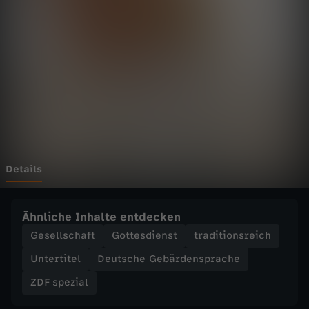
i
a
l
-
A
m
Details
t
Ähnliche Inhalte entdecken
s
Gesellschaft
Gottesdienst
traditionsreich
Untertitel
Deutsche Gebärdensprache
e
ZDF spezial
i