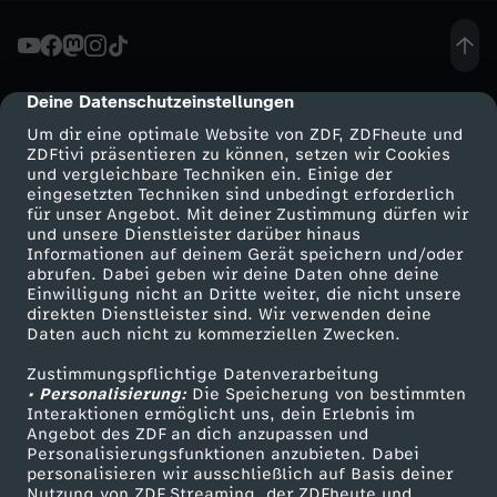
n
N
Deine Datenschutzeinstellungen
cmp-dialog-description
Um dir eine optimale Website von ZDF, ZDFheute und
a
ZDFtivi präsentieren zu können, setzen wir Cookies
und vergleichbare Techniken ein. Einige der
eingesetzten Techniken sind unbedingt erforderlich
h
für unser Angebot. Mit deiner Zustimmung dürfen wir
Mehr ZDF
Service
und unsere Dienstleister darüber hinaus
o
Informationen auf deinem Gerät speichern und/oder
ZDF-Apps
ZDFmitreden
abrufen. Dabei geben wir deine Daten ohne deine
Einwilligung nicht an Dritte weiter, die nicht unsere
s
Smart TV
Kontakt zum ZDF
direkten Dienstleister sind. Wir verwenden deine
Daten auch nicht zu kommerziellen Zwecken.
ZDFtext
Tickets
t
Zustimmungspflichtige Datenverarbeitung
Livestreams
Zuschauerservice
• Personalisierung:
Die Speicherung von bestimmten
Sendungen A-Z
Hilfe
Interaktionen ermöglicht uns, dein Erlebnis im
Angebot des ZDF an dich anzupassen und
TV-Programm
Personalisierungsfunktionen anzubieten. Dabei
personalisieren wir ausschließlich auf Basis deiner
Nutzung von ZDF Streaming, der ZDFheute und