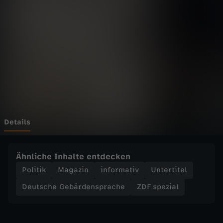
i
a
l
-
K
r
Details
i
Ähnliche Inhalte entdecken
e
Politik
Magazin
informativ
Untertitel
Deutsche Gebärdensprache
ZDF spezial
g
i