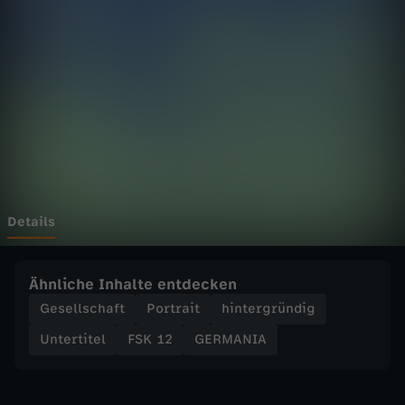
A
-
C
l
a
r
Details
i
Ähnliche Inhalte entdecken
f
Gesellschaft
Portrait
hintergründig
Untertitel
FSK 12
GERMANIA
y
-