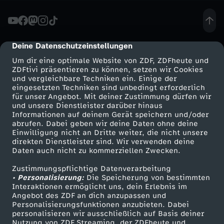
H
a
Deine Datenschutzeinstellungen
cmp-dialog-description
Um dir eine optimale Website von ZDF, ZDFheute und
r
ZDFtivi präsentieren zu können, setzen wir Cookies
und vergleichbare Techniken ein. Einige der
eingesetzten Techniken sind unbedingt erforderlich
d
für unser Angebot. Mit deiner Zustimmung dürfen wir
Mehr ZDF
Service
und unsere Dienstleister darüber hinaus
F
Informationen auf deinem Gerät speichern und/oder
ZDF-Apps
ZDFmitreden
abrufen. Dabei geben wir deine Daten ohne deine
Einwilligung nicht an Dritte weiter, die nicht unsere
a
Smart TV
Kontakt zum ZDF
direkten Dienstleister sind. Wir verwenden deine
Daten auch nicht zu kommerziellen Zwecken.
ZDFtext
Tickets
c
Zustimmungspflichtige Datenverarbeitung
Livestreams
Zuschauerservice
• Personalisierung:
Die Speicherung von bestimmten
t
Sendungen A-Z
Hilfe
Interaktionen ermöglicht uns, dein Erlebnis im
Angebot des ZDF an dich anzupassen und
TV-Programm
Personalisierungsfunktionen anzubieten. Dabei
s
personalisieren wir ausschließlich auf Basis deiner
Nutzung von ZDF Streaming, der ZDFheute und