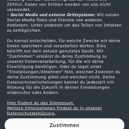
ZDFtivi. Daten von Dritten werden von uns nicht
S
Das ZDF
verwendet.
• Social Media und externe Drittsysteme:
Wir nutzen
ZDF Unternehmen
p
Social-Media-Tools und Dienste von anderen
Anbietern. Unter anderem um das Teilen von Inhalten
Karriere
zu ermöglichen.
o
Presseportal
Du kannst entscheiden, für welche Zwecke wir deine
ZDF goes Schule
Daten speichern und verarbeiten dürfen. Dies
r
betrifft nur dein aktuell genutztes Gerät. Mit
Werbefernsehen
"Zustimmen" erklärst du deine Zustimmung zu
t
unserer Datenverarbeitung, für die wir deine
Mainzelmännchen
Einwilligung benötigen. Oder du legst unter
"Einstellungen/Ablehnen" fest, welchen Zwecken du
deine Zustimmung gibst und welchen nicht. Deine
Datenschutzeinstellungen kannst du jederzeit mit
Wirkung für die Zukunft in deinen Einstellungen
widerrufen oder ändern.
Hier findest du das Impressum.
Partner
Weitere Informationen findest du in unserer
Datenschutzerklärung.
Zustimmen