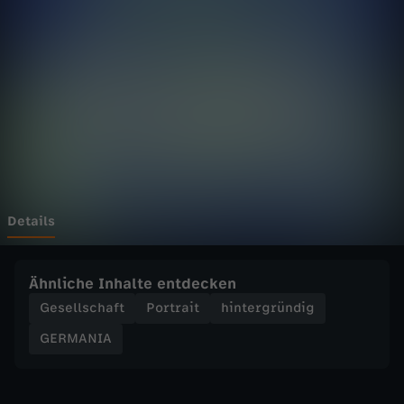
A
-
C
l
a
r
Details
i
Ähnliche Inhalte entdecken
f
Gesellschaft
Portrait
hintergründig
GERMANIA
y
-