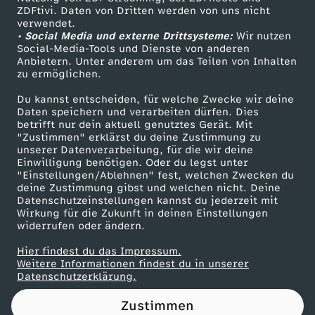
ZDFtivi. Daten von Dritten werden von uns nicht
a
Das ZDF
verwendet.
• Social Media und externe Drittsysteme:
Wir nutzen
ZDF Unternehmen
s
Social-Media-Tools und Dienste von anderen
Anbietern. Unter anderem um das Teilen von Inhalten
Karriere
zu ermöglichen.
e
Presseportal
Du kannst entscheiden, für welche Zwecke wir deine
ZDF goes Schule
Daten speichern und verarbeiten dürfen. Dies
r
betrifft nur dein aktuell genutztes Gerät. Mit
Werbefernsehen
"Zustimmen" erklärst du deine Zustimmung zu
unserer Datenverarbeitung, für die wir deine
Mainzelmännchen
Einwilligung benötigen. Oder du legst unter
"Einstellungen/Ablehnen" fest, welchen Zwecken du
deine Zustimmung gibst und welchen nicht. Deine
Datenschutzeinstellungen kannst du jederzeit mit
Wirkung für die Zukunft in deinen Einstellungen
widerrufen oder ändern.
Hier findest du das Impressum.
Partner
Weitere Informationen findest du in unserer
Datenschutzerklärung.
Zustimmen