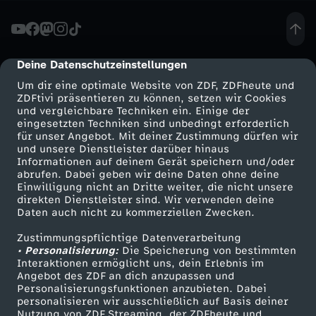
V
i
Deine Datenschutzeinstellungen
cmp-dialog-description
Um dir eine optimale Website von ZDF, ZDFheute und
s
ZDFtivi präsentieren zu können, setzen wir Cookies
und vergleichbare Techniken ein. Einige der
eingesetzten Techniken sind unbedingt erforderlich
a
für unser Angebot. Mit deiner Zustimmung dürfen wir
Mehr ZDF
Service
und unsere Dienstleister darüber hinaus
V
Informationen auf deinem Gerät speichern und/oder
ZDF-Apps
ZDFmitreden
abrufen. Dabei geben wir deine Daten ohne deine
Einwilligung nicht an Dritte weiter, die nicht unsere
i
Smart TV
Kontakt zum ZDF
direkten Dienstleister sind. Wir verwenden deine
Daten auch nicht zu kommerziellen Zwecken.
ZDFtext
Tickets
e
Zustimmungspflichtige Datenverarbeitung
Livestreams
Zuschauerservice
• Personalisierung:
Die Speicherung von bestimmten
T
Sendungen A-Z
Hilfe
Interaktionen ermöglicht uns, dein Erlebnis im
Angebot des ZDF an dich anzupassen und
TV-Programm
Personalisierungsfunktionen anzubieten. Dabei
e
personalisieren wir ausschließlich auf Basis deiner
Nutzung von ZDF Streaming, der ZDFheute und