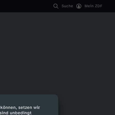
Suche
Mein ZDF
 können, setzen wir
 sind unbedingt