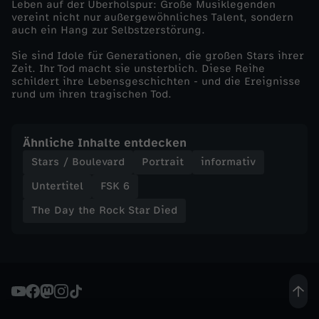
Leben auf der Überholspur: Große Musiklegenden
vereint nicht nur außergewöhnliches Talent, sondern
D
auch ein Hang zur Selbstzerstörung.
Sie sind Idole für Generationen, die großen Stars ihrer
i
Zeit. Ihr Tod macht sie unsterblich. Diese Reihe
schildert ihre Lebensgeschichten - und die Ereignisse
e
rund um ihren tragischen Tod.
d
Ähnliche Inhalte entdecken
-
Stars / Boulevard
Portrait
informativ
Untertitel
FSK 6
A
The Day the Rock Star Died
m
y
W