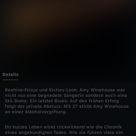
h
e
R
o
c
k
Details
S
Beehive-Frisur und Sixties-Look: Amy Winehouse war
nicht nur eine begnadete Sängerin sondern auch eine
Stil-Ikone. Ein letzter Blues: Auf den frühen Erfolg
t
folgt der private Absturz. Mit 27 stirbt Amy Winehouse
an einer Alkoholvergiftung.
a
Ihr kurzes Leben wirkt rückwirkend wie die Chronik
r
eines angekündigten Todes. Wie sie führen viele ein