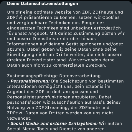
Deine Datenschutzeinstellungen
cmp-dialog-description
i
Um dir eine optimale Website von ZDF, ZDFheute und
ZDFtivi präsentieren zu können, setzen wir Cookies
n
und vergleichbare Techniken ein. Einige der
eingesetzten Techniken sind unbedingt erforderlich
für unser Angebot. Mit deiner Zustimmung dürfen wir
e
Mehr ZDF
Service
und unsere Dienstleister darüber hinaus
Informationen auf deinem Gerät speichern und/oder
h
ZDF-Apps
ZDFmitreden
abrufen. Dabei geben wir deine Daten ohne deine
Einwilligung nicht an Dritte weiter, die nicht unsere
Smart TV
Kontakt zum ZDF
direkten Dienstleister sind. Wir verwenden deine
o
Daten auch nicht zu kommerziellen Zwecken.
ZDFtext
Tickets
Zustimmungspflichtige Datenverarbeitung
u
Livestreams
Zuschauerservice
• Personalisierung:
Die Speicherung von bestimmten
Sendungen A-Z
Hilfe
Interaktionen ermöglicht uns, dein Erlebnis im
s
Angebot des ZDF an dich anzupassen und
TV-Programm
Personalisierungsfunktionen anzubieten. Dabei
personalisieren wir ausschließlich auf Basis deiner
e
Nutzung von ZDF Streaming, der ZDFheute und
ZDFtivi. Daten von Dritten werden von uns nicht
Das ZDF
verwendet.
• Social Media und externe Drittsysteme:
Wir nutzen
ZDF Unternehmen
Social-Media-Tools und Dienste von anderen