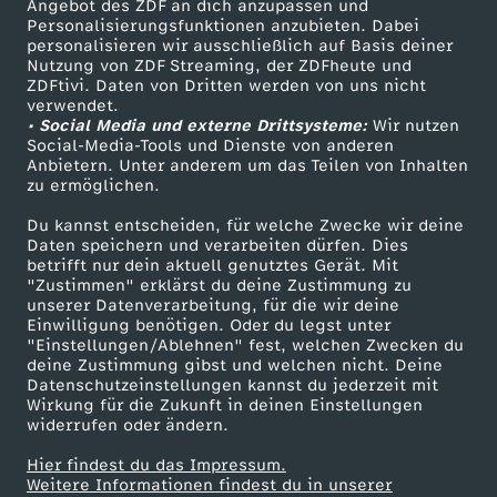
Angebot des ZDF an dich anzupassen und
TV-Programm
Personalisierungsfunktionen anzubieten. Dabei
personalisieren wir ausschließlich auf Basis deiner
Nutzung von ZDF Streaming, der ZDFheute und
ZDFtivi. Daten von Dritten werden von uns nicht
Das ZDF
verwendet.
• Social Media und externe Drittsysteme:
Wir nutzen
ZDF Unternehmen
Social-Media-Tools und Dienste von anderen
Anbietern. Unter anderem um das Teilen von Inhalten
Karriere
zu ermöglichen.
Presseportal
Du kannst entscheiden, für welche Zwecke wir deine
ZDF goes Schule
Daten speichern und verarbeiten dürfen. Dies
betrifft nur dein aktuell genutztes Gerät. Mit
Werbefernsehen
"Zustimmen" erklärst du deine Zustimmung zu
unserer Datenverarbeitung, für die wir deine
Mainzelmännchen
Einwilligung benötigen. Oder du legst unter
"Einstellungen/Ablehnen" fest, welchen Zwecken du
deine Zustimmung gibst und welchen nicht. Deine
Datenschutzeinstellungen kannst du jederzeit mit
Wirkung für die Zukunft in deinen Einstellungen
widerrufen oder ändern.
Hier findest du das Impressum.
Partner
Weitere Informationen findest du in unserer