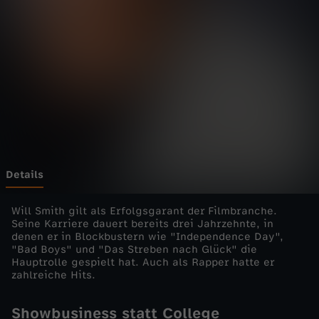
S
t
o
r
y
o
Details
f
Will Smith gilt als Erfolgsgarant der Filmbranche.
Seine Karriere dauert bereits drei Jahrzehnte, in
denen er in Blockbustern wie "Independence Day",
-
"Bad Boys" und "Das Streben nach Glück" die
Hauptrolle gespielt hat. Auch als Rapper hatte er
W
zahlreiche Hits.
i
Showbusiness statt College