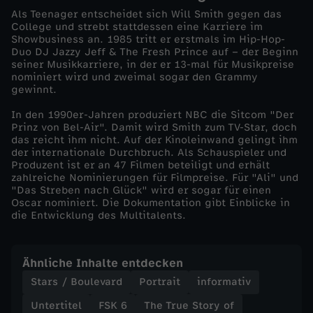
Als Teenager entscheidet sich Will Smith gegen das
l
College und strebt stattdessen eine Karriere im
Showbusiness an. 1985 tritt er erstmals im Hip-Hop-
Duo DJ Jazzy Jeff & The Fresh Prince auf – der Beginn
l
seiner Musikkarriere, in der er 13-mal für Musikpreise
nominiert wird und zweimal sogar den Grammy
gewinnt.
S
In den 1990er-Jahren produziert NBC die Sitcom "Der
m
Prinz von Bel-Air". Damit wird Smith zum TV-Star, doch
das reicht ihm nicht. Auf der Kinoleinwand gelingt ihm
der internationale Durchbruch. Als Schauspieler und
i
Produzent ist er an 47 Filmen beteiligt und erhält
zahlreiche Nominierungen für Filmpreise. Für "Ali" und
"Das Streben nach Glück" wird er sogar für einen
t
Oscar nominiert. Die Dokumentation gibt Einblicke in
die Entwicklung des Multitalents.
h
Ähnliche Inhalte entdecken
Stars / Boulevard
Portrait
informativ
Untertitel
FSK 6
The True Story of