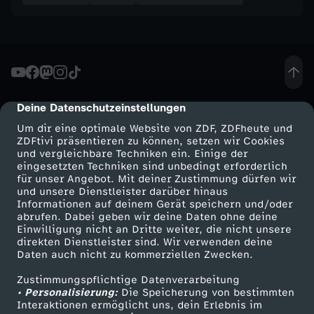
Deine Datenschutzeinstellungen
cmp-dialog-description
Um dir eine optimale Website von ZDF, ZDFheute und
ZDFtivi präsentieren zu können, setzen wir Cookies
und vergleichbare Techniken ein. Einige der
eingesetzten Techniken sind unbedingt erforderlich
für unser Angebot. Mit deiner Zustimmung dürfen wir
Mehr ZDF
Service
und unsere Dienstleister darüber hinaus
Informationen auf deinem Gerät speichern und/oder
ZDF-Apps
ZDFmitreden
abrufen. Dabei geben wir deine Daten ohne deine
Einwilligung nicht an Dritte weiter, die nicht unsere
Smart TV
Kontakt zum ZDF
direkten Dienstleister sind. Wir verwenden deine
Daten auch nicht zu kommerziellen Zwecken.
ZDFtext
Tickets
Zustimmungspflichtige Datenverarbeitung
Livestreams
Zuschauerservice
• Personalisierung:
Die Speicherung von bestimmten
Sendungen A-Z
Hilfe
Interaktionen ermöglicht uns, dein Erlebnis im