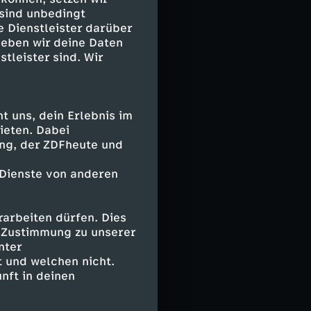
er Online-
 sind unbedingt
e Dienstleister darüber
rden würde,
geben wir deine Daten
stleister sind. Wir
 250.000 Dollar
einer Eltern
 uns, dein Erlebnis im
ieten. Dabei
ing, der ZDFheute und
 nur seinen
st beschreibt
 Dienste von anderen
häftsberichte
 natürlich -
arbeiten dürfen. Dies
e Zustimmung zu unserer
nter
 und welchen nicht.
nft in deinen
llem die