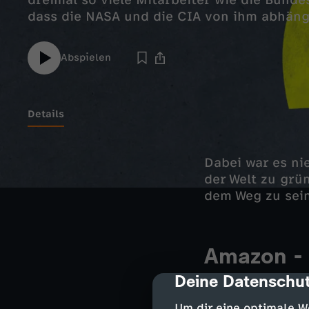
dreimal so viele Mitarbeiter wie die Bunde
dass die NASA und die CIA von ihm abhäng
Abspielen
Details
Dabei war es ni
der Welt zu grü
dem Weg zu sein
Amazon - 
Deine Datenschut
cmp-dialog-des
Im Juli 2021 ist
Raumschiff, der
Um dir eine optimale W