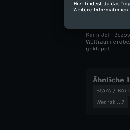
Hier findest du das Im
Lieferanten und
Weitere Informationen 
werden oder zu o
Kann Jeff Bezo
Weltraum erobe
geklappt.
Ähnliche 
Stars / Bou
Wer ist ...?