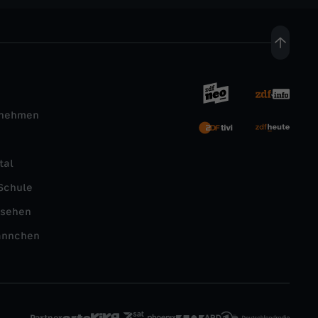
rnehmen
tal
Schule
nsehen
ännchen