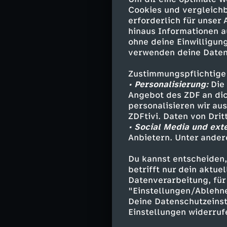
Unternehmens zu
Cookies und vergleichb
Handelsriese A
erforderlich für unser
Dass Bezos mit 
hinaus Informationen a
ohne deine Einwilligung
daran hat er be
verwenden deine Daten
Startkapital, di
erhält, würden 
Zustimmungspflichtige
• Personalisierung:
Die 
Angebot des ZDF an dic
personalisieren wir au
Dass Amazon zur
ZDFtivi. Daten von Dri
Eltern, sondern
• Social Media und ext
damit seinen Fü
Anbietern. Unter ander
auf und wer es i
Amazon.
Du kannst entscheiden,
betrifft nur dein aktu
Datenverarbeitung, für 
"Einstellungen/Ablehn
Relentless
Deine Datenschutzeinst
Einstellungen widerruf
Seine unerbittl