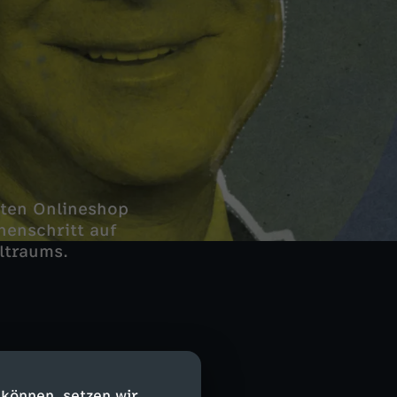
ßten Onlineshop
henschritt auf
ltraums.
seinem eigenen
 als CEO des
 können, setzen wir