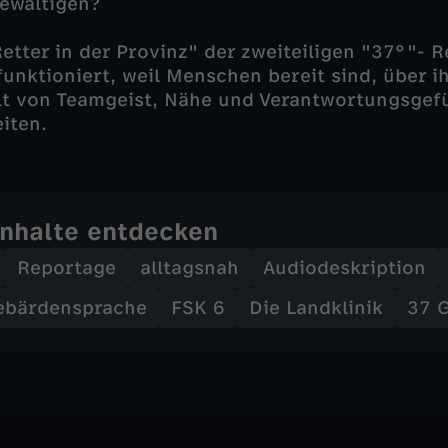
ewältigen?
Retter in der Provinz" der zweiteiligen "37°"- 
 funktioniert, weil Menschen bereit sind, über 
lt von Teamgeist, Nähe und Verantwortungsgefü
iten.
Inhalte entdecken
Reportage
alltagsnah
Audiodeskription
ebärdensprache
FSK 6
Die Landklinik
37 