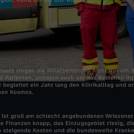
egion. Rund um die Uhr wird hier
satz ringen die Mitarbeitenden nicht nur um d
d Patienten, sondern auch um das Bestehen ihre
 begleitet ein Jahr lang den Klinikalltag und e
nen Kosmos.
t ist groß am schlecht angebundenen Wriezener
e Finanzen knapp, das Einzugsgebiet riesig, d
en steigende Kosten und die bundesweite Kran