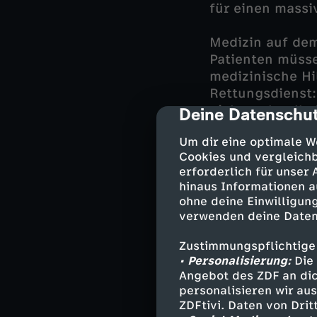
für einen mass
Medizin auf dem
Patienten müsse
medizinische Hi
Rettungsdienst:
nicht mehr alle
Deine Datenschut
cmp-dialog-des
Wilke (42) häufi
Um dir eine optimale W
größere Häuser 
Cookies und vergleichb
Monat Notarztei
erforderlich für unser
Station, im OP u
hinaus Informationen a
hat zwei Kinder 
ohne deine Einwilligung
entschieden.
verwenden deine Daten
Die leitende Anä
Zustimmungspflichtige
• Personalisierung:
Die 
Mitarbeiterin u
Angebot des ZDF an dic
machte sie noch
personalisieren wir au
miterlebt: von
ZDFtivi. Daten von Dri
Effizienz und K