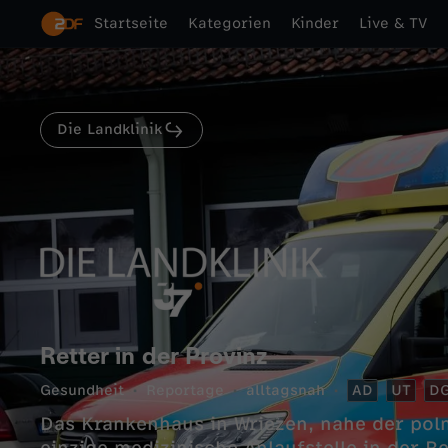
Startseite
Kategorien
Kinder
Live & TV
Die Landklinik
Retter in der Provinz
Gesundheit
Reportage
alltagsnah
AD
UT
D
Das Krankenhaus in Wriezen, nahe der polni