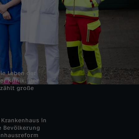
ie Leben der
r Klinik. Der
rzählt große
 Krankenhaus in
ie Bevölkerung
kenhausreform