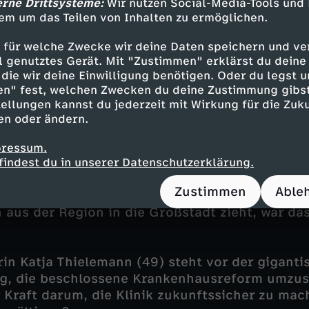
erne Drittsysteme:
Wir nutzen Social-Media-Tools und
em um das Teilen von Inhalten zu ermöglichen.
 (35) ist im vierten Jahr ihrer Facharztausbildu
in, verheiratet und Mutter von zwei Kindern. Se
 für welche Zwecke wir deine Daten speichern und ver
ell genutztes Gerät. Mit "Zustimmen" erklärst du dein
e außerdem als Notärztin Rettungseinsätze – u
die wir deine Einwilligung benötigen. Oder du legst u
e übernehmen.
en" fest, welchen Zwecken du deine Zustimmung gibst
ellungen kannst du jederzeit mit Wirkung für die Zuku
nales Personal, wie die indischen Assistenzärz
en oder ändern.
 und Meghana Kurapati (30) würde der Klinikbet
- Wird das Ehepaar nach der Ausbildung in der 
pressum.
findest du in unserer Datenschutzerklärung.
Janina Buhe machte direkt nach der Schule ihr
Zustimmen
Able
 arbeitet jetzt in der Rettungsstelle. Während 
aus der Region in die Großstadt zieht, war das 
in Katja Thielemann (49) steht vor der giganti
g, die beschlossene Krankenhausreform umzus
r Kraft darum, die Klinik zukunftssicher zu mac