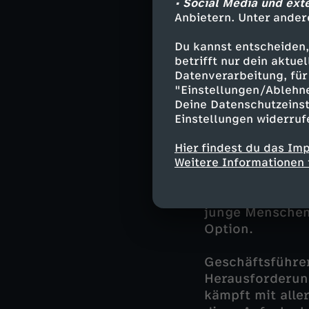
• Social Media und ext
Anbietern. Unter ander
Julia Kraushaar
Viszeralchirurg
Du kannst entscheiden,
betrifft nur dein aktu
Jahren fährt si
Datenverarbeitung, für 
Stunden-Dienst
"Einstellungen/Ablehn
Deine Datenschutzeinst
Ohne internatio
Einstellungen widerruf
Puritipati (35)
funktionieren. 
Hier findest du das Im
Weitere Informationen 
Die 24-jährige 
Krankenhaus und
junge Menschen 
Option.
Geschäftsführer
Herausforderun
kämpft mit alle