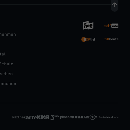
rnehmen
tal
Schule
nsehen
ännchen
Partner