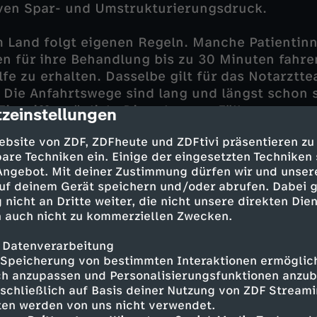
iven Spar- und Umstrukturierungsdruck.
 Land folgt eigenen Regeln. Manche Patientin
n für ihre Behandlung bis zu 30 Minuten fahre
lfe zu erhalten. Dasselbe gilt für das Notarztt
 Die Anfahrtswege sind lang und längst schon s
 Eingriffe möglich. Die schweren Fälle versorgt
zeinstellungen
cription
g nur notfallmäßig - und lässt sie dann, so schn
ebsite von ZDF, ZDFheute und ZDFtivi präsentieren zu
verlegen. Der Orthopäde und Unfallchirurg fä
are Techniken ein. Einige der eingesetzten Techniken
nsätze - neben den stressigen 24-Stunden-Die
 Angebot. Mit deiner Zustimmung dürfen wir und unser
nd in der Notaufnahme. Er ist selbst hier gebor
uf deinem Gerät speichern und/oder abrufen. Dabei 
– und er hat sich bewusst für die Arbeit in der
 nicht an Dritte weiter, die nicht unsere direkten Dien
 auch nicht zu kommerziellen Zwecken.
sthesie-Schwester Birgit Matthes (61) ist die d
 Datenverarbeitung
Speicherung von bestimmten Interaktionen ermöglicht
nd so etwas wie die gute Seele des Hauses. Ihr
h anzupassen und Personalisierungsfunktionen anzub
 zu DDR-Zeiten. Birgit hat den Wandel des Ge
sschließlich auf Basis deiner Nutzung von ZDF Stream
 überschaubaren Abläufen hin zu einem von im
tten werden von uns nicht verwendet.
ostendruck geprägten Alltag.