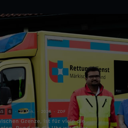
GS
6
29 Min.
2026
ZDF
schen Grenze, ist für viele die