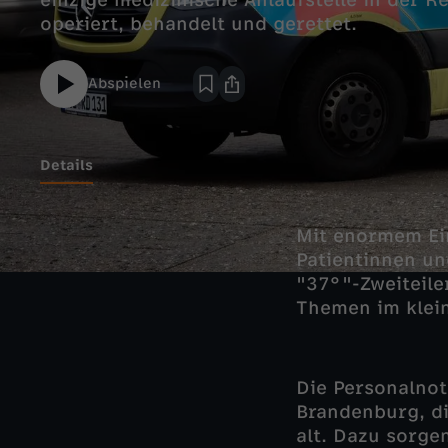
einzige medizinische Anlaufstelle in der R
operiert, behandelt und gerettet.
Abspielen
Details
Mit enormem Ein
Patientinnen un
"37°"-Zweiteiler
Themen im klei
Die Personalno
Brandenburg, di
alt. Dazu sorg