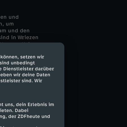
nen und
n, um
eam und den
ind in Wriezen
 Notarzt Kai
ell es geht, in
 können, setzen wir
hrt mehrmals im
 sind unbedingt
nsten auf der
e Dienstleister darüber
en, verheiratet,
geben wir deine Daten
 Provinz
stleister sind. Wir
ienstälteste
 uns, dein Erlebnis im
e Ausbildung
ieten. Dabei
sundheitswesens
ing, der ZDFheute und
mer mehr