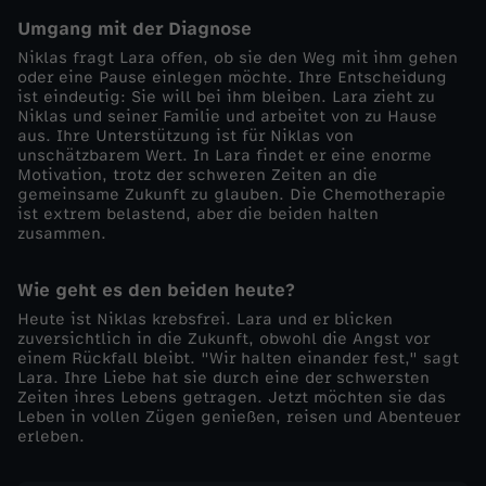
Umgang mit der Diagnose
g
Niklas fragt Lara offen, ob sie den Weg mit ihm gehen
oder eine Pause einlegen möchte. Ihre Entscheidung
e
ist eindeutig: Sie will bei ihm bleiben. Lara zieht zu
Niklas und seiner Familie und arbeitet von zu Hause
aus. Ihre Unterstützung ist für Niklas von
n
unschätzbarem Wert. In Lara findet er eine enorme
Motivation, trotz der schweren Zeiten an die
-
gemeinsame Zukunft zu glauben. Die Chemotherapie
ist extrem belastend, aber die beiden halten
zusammen.
D
Wie geht es den beiden heute?
u
Heute ist Niklas krebsfrei. Lara und er blicken
zuversichtlich in die Zukunft, obwohl die Angst vor
,
einem Rückfall bleibt. "Wir halten einander fest," sagt
Lara. Ihre Liebe hat sie durch eine der schwersten
Zeiten ihres Lebens getragen. Jetzt möchten sie das
i
Leben in vollen Zügen genießen, reisen und Abenteuer
erleben.
c