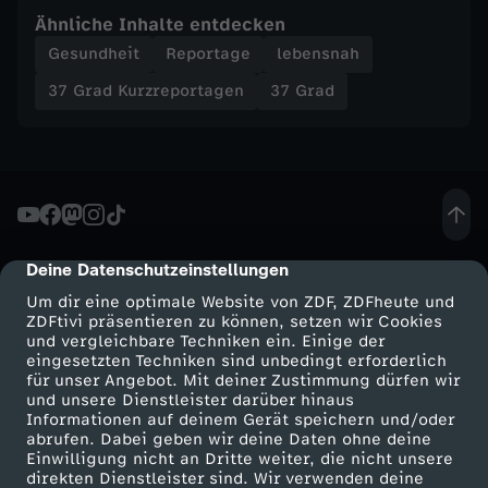
h
Ähnliche Inhalte entdecken
Gesundheit
Reportage
lebensnah
u
37 Grad Kurzreportagen
37 Grad
n
d
d
Deine Datenschutzeinstellungen
cmp-dialog-description
e
Um dir eine optimale Website von ZDF, ZDFheute und
ZDFtivi präsentieren zu können, setzen wir Cookies
r
und vergleichbare Techniken ein. Einige der
eingesetzten Techniken sind unbedingt erforderlich
für unser Angebot. Mit deiner Zustimmung dürfen wir
K
Mehr ZDF
Service
und unsere Dienstleister darüber hinaus
Informationen auf deinem Gerät speichern und/oder
ZDF-Apps
ZDFmitreden
r
abrufen. Dabei geben wir deine Daten ohne deine
Einwilligung nicht an Dritte weiter, die nicht unsere
Smart TV
Kontakt zum ZDF
direkten Dienstleister sind. Wir verwenden deine