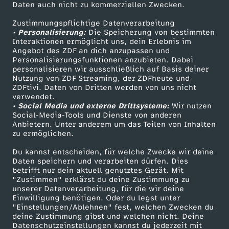
e
Daten auch nicht zu kommerziellen Zwecken.
ZDFtext
Tickets
Zustimmungspflichtige Datenverarbeitung
Livestreams
Zuschauerservice
b
• Personalisierung:
Die Speicherung von bestimmten
Sendungen A-Z
Hilfe
Interaktionen ermöglicht uns, dein Erlebnis im
s
Angebot des ZDF an dich anzupassen und
TV-Programm
Personalisierungsfunktionen anzubieten. Dabei
personalisieren wir ausschließlich auf Basis deiner
Nutzung von ZDF Streaming, der ZDFheute und
ZDFtivi. Daten von Dritten werden von uns nicht
Das ZDF
verwendet.
• Social Media und externe Drittsysteme:
Wir nutzen
ZDF Unternehmen
Social-Media-Tools und Dienste von anderen
Anbietern. Unter anderem um das Teilen von Inhalten
Karriere
zu ermöglichen.
Presseportal
Du kannst entscheiden, für welche Zwecke wir deine
ZDF goes Schule
Daten speichern und verarbeiten dürfen. Dies
betrifft nur dein aktuell genutztes Gerät. Mit
Werbefernsehen
"Zustimmen" erklärst du deine Zustimmung zu
unserer Datenverarbeitung, für die wir deine
Mainzelmännchen
Einwilligung benötigen. Oder du legst unter
"Einstellungen/Ablehnen" fest, welchen Zwecken du
deine Zustimmung gibst und welchen nicht. Deine
Datenschutzeinstellungen kannst du jederzeit mit