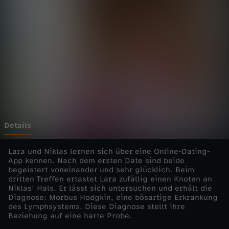
u
r
z
r
e
p
Details
o
Lara und Niklas lernen sich über eine Online-Dating-
App kennen. Nach dem ersten Date sind beide
begeistert voneinander und sehr glücklich. Beim
r
dritten Treffen ertastet Lara zufällig einen Knoten an
Niklas' Hals. Er lässt sich untersuchen und erhält die
t
Diagnose: Morbus Hodgkin, eine bösartige Erkrankung
des Lymphsystems. Diese Diagnose stellt ihre
Beziehung auf eine harte Probe.
a