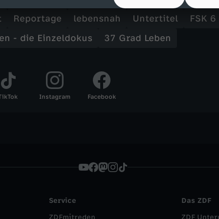
Inhalte entdecken
t
Reportage
lebensnah
Untertitel
FSK 6
en - die Einzeldokus
37 Grad Leben
TikTok
Instagram
Facebook
Service
Das ZDF
ZDFmitreden
ZDF Unte