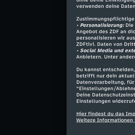
Studium in Rege
verwenden deine Daten
Dort folgt jedo
Gefühl, den Sch
Zustimmungspflichtige
stürzen sie in e
• Personalisierung:
Die 
Entscheidung.
Angebot des ZDF an dic
personalisieren wir au
ZDFtivi. Daten von Dri
• Social Media und ext
Ausgebrannt
Anbietern. Unter ander
Lara tritt nach 
Du kannst entscheiden,
Jahr später ist
betrifft nur dein aktu
Jugendämtern, m
Datenverarbeitung, für 
Zettel mit der 
"Einstellungen/Ablehn
Deine Datenschutzeinst
Sie sagt: "Ich 
Einstellungen widerruf
weiter ausgeht.
Hier findest du das Im
Weitere Informationen 