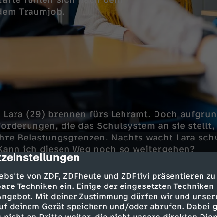
kräfte fühlen sich nach dem
 dem Traumjob.
d Lara (29) brennen fürs Lehramt. Doch aufgrun
rderungen, die das Schulsystem an sie stellt,
hre Belastungsgrenzen. Nachts wacht Lara sch
 Kann ich diesen Weg noch so weitergehen?
zeinstellungen
cription
ebsite von ZDF, ZDFheute und ZDFtivi präsentieren zu
are Techniken ein. Einige der eingesetzten Techniken
belastung
 Angebot. Mit deiner Zustimmung dürfen wir und unser
uf deinem Gerät speichern und/oder abrufen. Dabei 
den Beruf verläuft nahezu perfekt: Erfolgreiche
 nicht an Dritte weiter, die nicht unsere direkten Dien