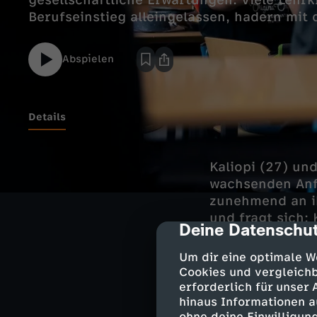
gesellschaftliche Erwartungen. Viele Lehr
Berufseinstieg alleingelassen, hadern mit
Abspielen
Details
Kaliopi (27) un
wachsenden Anfo
zunehmend an i
und fragt sich:
Deine Datenschut
cmp-dialog-des
Um dir eine optimale W
Cookies und vergleichb
Hohe Arbeits
erforderlich für unser
hinaus Informationen a
Kaliopis Weg in 
ohne deine Einwilligung