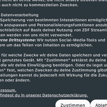
lstudienzeit, mit nur 24 Jahren startet sie ins 
 auch nicht zu kommerziellen Zwecken.
ch der Realitätscheck: Die hohe Arbeitsbelastu
ülerinnen und Schülern nicht gerecht werden 
 Datenverarbeitung
ine Krise. Nach zwei Jahren trifft sie für sich e
Speicherung von bestimmten Interaktionen ermöglicht
h anzupassen und Personalisierungsfunktionen anzub
sschließlich auf Basis deiner Nutzung von ZDF Stream
tten werden von uns nicht verwendet.
erne Drittsysteme:
Wir nutzen Social-Media-Tools und
em um das Teilen von Inhalten zu ermöglichen.
dem Referendariat euphorisch ihre erste Stelle 
 für welche Zwecke wir deine Daten speichern und ver
 auch sie verzweifelt: Jede Woche Gespräche mi
ell genutztes Gerät. Mit "Zustimmen" erklärst du dein
it dem Lernstoff meilenweit hinterher und re
die wir deine Einwilligung benötigen. Oder du legst u
Aufschrift "Ich hasse Schule" im "Kummerkasten
en" fest, welchen Zwecken du deine Zustimmung gibst
ellungen kannst du jederzeit mit Wirkung für die Zuku
lösche Brände und merke dabei, wie mein eigen
en oder ändern.
"
pressum.
findest du in unserer Datenschutzerklärung.
Zustimmen
Able