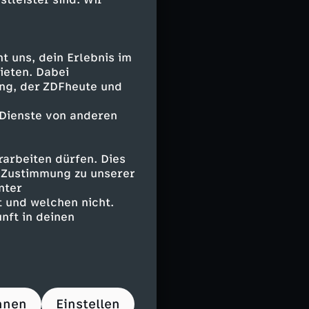
Referendariat.
ng und das
zu können,
ine
 uns, dein Erlebnis im
ieten. Dabei
ing, der ZDFheute und
 Dienste von anderen
an. Ein halbes
arbeiten dürfen. Dies
t Eltern und
e Zustimmung zu unserer
gelmäßig ein
nter
" ihrer Klasse.
 und welchen nicht.
nft in deinen
es Feuer immer
hnen
Einstellen