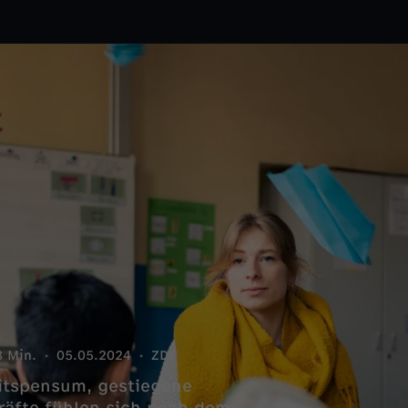
8 Min.
05.05.2024
ZDF
itspensum, gestiegene