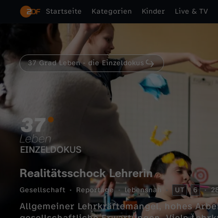
Startseite
Kategorien
Kinder
Live & TV
37 Grad Leben - die Einzeldokus
Realitätsschock Lehrerin
Gesellschaft
Reportage
lebensnah
UT
6
2
Allgemeiner Lehrkräftemangel, hohes Arbe