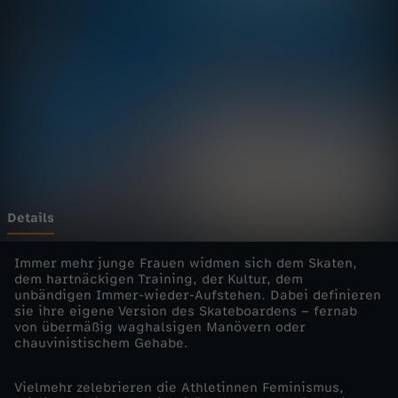
e
b
e
n
-
d
Details
i
Immer mehr junge Frauen widmen sich dem Skaten,
dem hartnäckigen Training, der Kultur, dem
unbändigen Immer-wieder-Aufstehen. Dabei definieren
e
sie ihre eigene Version des Skateboardens – fernab
von übermäßig waghalsigen Manövern oder
E
chauvinistischem Gehabe.
i
Vielmehr zelebrieren die Athletinnen Feminismus,