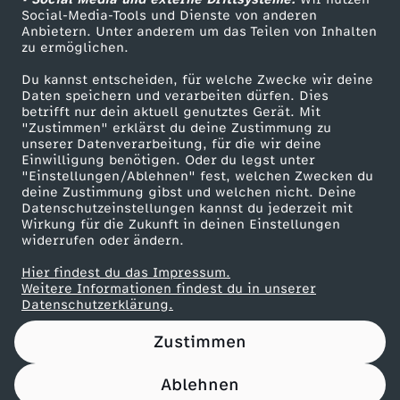
ü
ZDF Unternehmen
Social-Media-Tools und Dienste von anderen
Anbietern. Unter anderem um das Teilen von Inhalten
Karriere
n
zu ermöglichen.
Presseportal
Du kannst entscheiden, für welche Zwecke wir deine
g
ZDF goes Schule
Daten speichern und verarbeiten dürfen. Dies
betrifft nur dein aktuell genutztes Gerät. Mit
Werbefernsehen
"Zustimmen" erklärst du deine Zustimmung zu
e
unserer Datenverarbeitung, für die wir deine
Mainzelmännchen
Einwilligung benötigen. Oder du legst unter
–
"Einstellungen/Ablehnen" fest, welchen Zwecken du
deine Zustimmung gibst und welchen nicht. Deine
Datenschutzeinstellungen kannst du jederzeit mit
F
Wirkung für die Zukunft in deinen Einstellungen
widerrufen oder ändern.
r
Hier findest du das Impressum.
Partner
Weitere Informationen findest du in unserer
a
Datenschutzerklärung.
Zustimmen
u
Ablehnen
e
Nutzungsbedingungen
Datenschutz
Datenschutz-Einstellungen