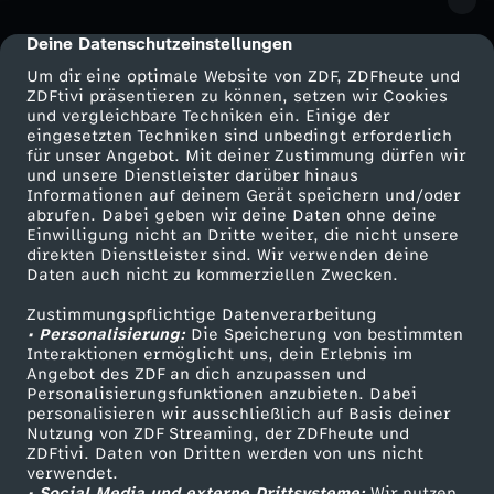
-
Deine Datenschutzeinstellungen
cmp-dialog-description
G
Um dir eine optimale Website von ZDF, ZDFheute und
ZDFtivi präsentieren zu können, setzen wir Cookies
und vergleichbare Techniken ein. Einige der
r
eingesetzten Techniken sind unbedingt erforderlich
für unser Angebot. Mit deiner Zustimmung dürfen wir
Mehr ZDF
Service
und unsere Dienstleister darüber hinaus
o
Informationen auf deinem Gerät speichern und/oder
ZDF-Apps
ZDFmitreden
abrufen. Dabei geben wir deine Daten ohne deine
ß
Einwilligung nicht an Dritte weiter, die nicht unsere
Smart TV
Kontakt zum ZDF
direkten Dienstleister sind. Wir verwenden deine
Daten auch nicht zu kommerziellen Zwecken.
ZDFtext
Tickets
e
Zustimmungspflichtige Datenverarbeitung
Livestreams
Zuschauerservice
• Personalisierung:
Die Speicherung von bestimmten
S
Sendungen A-Z
Hilfe
Interaktionen ermöglicht uns, dein Erlebnis im
Angebot des ZDF an dich anzupassen und
TV-Programm
p
Personalisierungsfunktionen anzubieten. Dabei
personalisieren wir ausschließlich auf Basis deiner
Nutzung von ZDF Streaming, der ZDFheute und
r
ZDFtivi. Daten von Dritten werden von uns nicht
Das ZDF
verwendet.
• Social Media und externe Drittsysteme:
Wir nutzen