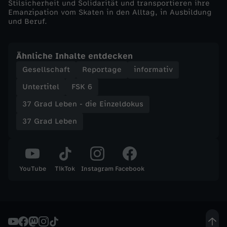
Stilsicherheit und Solidarität und transportieren ihre
Emanzipation vom Skaten in den Alltag, in Ausbildung
n
und Beruf.
z
Ähnliche Inhalte entdecken
e
Gesellschaft
Reportage
informativ
Untertitel
FSK 6
l
37 Grad Leben - die Einzeldokus
d
37 Grad Leben
o
k
YouTube
TikTok
Instagram
Facebook
u
s