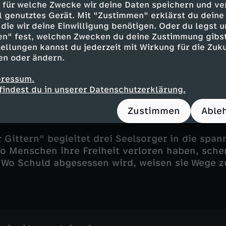
 für welche Zwecke wir deine Daten speichern und ver
zurückfinden
ell genutztes Gerät. Mit "Zustimmen" erklärst du dein
die wir deine Einwilligung benötigen. Oder du legst u
ei den Gesprächen sehr verschiedenen Mensch
en" fest, welchen Zwecken du deine Zustimmung gibst
Mörder, Gewalttäter. Ich begegne allen Mensch
ellungen kannst du jederzeit mit Wirkung für die Zuku
s." Cengiz Ayar ist als muslimischer Honorar-S
en oder ändern.
bei Hannover tätig. Viele muslimische Inhaftie
t zurück zu ihrem Glauben. Dabei spielen Tat,
pressum.
findest du in unserer Datenschutzerklärung.
zentrale Rolle in den Gesprächen. Cengiz begle
f diesem Weg, und dafür muss er viele Meter ge
Zustimmen
Able
ch über ein gigantisches Areal.
r Gittern" begleitet drei Seelsorger in die spa
Wo Menschen ihre Freiheit verloren haben, sche
 Wo Schuld abgesessen wird, weisen sie Wege 