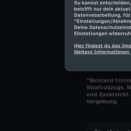
Du kannst entscheiden,
Zum Glauben 
betrifft nur dein aktu
Datenverarbeitung, für 
"Ich begegne b
"Einstellungen/Ablehn
Vergewaltiger, 
Deine Datenschutzeinst
Schöpfung Gotte
Einstellungen widerruf
der JVA Sehnde 
während der Haf
Hier findest du das Im
Weitere Informationen 
Vergebung eine 
Inhaftierten au
JVA erstreckt si
"Beistand hinte
Strafvollzugs. 
und Zuversicht.
Vergebung.