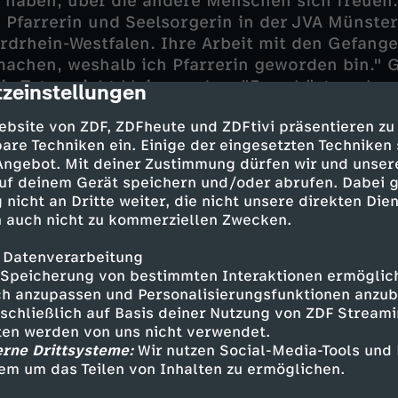
e haben, über die andere Menschen sich freuen
e Pfarrerin und Seelsorgerin in der JVA Münster
rdrhein-Westfalen. Ihre Arbeit mit den Gefangen
machen, weshalb ich Pfarrerin geworden bin." Gl
 die Taten nicht kleinzureden. "Es gehört auch 
zeinstellungen
cription
ür seine Taten verantwortlich zu machen."
ebsite von ZDF, ZDFheute und ZDFtivi präsentieren zu
are Techniken ein. Einige der eingesetzten Techniken
 Angebot. Mit deiner Zustimmung dürfen wir und unser
pektiven herauszuarbeiten
uf deinem Gerät speichern und/oder abrufen. Dabei 
 nicht an Dritte weiter, die nicht unsere direkten Dien
 ist seit 2021 Seelsorgerin in der JVA Dinslak
 auch nicht zu kommerziellen Zwecken.
is befinden sich etwa 50 Frauen in Untersuchu
 mit denen ich spreche, sind selbst Mütter, un
 Datenverarbeitung
Speicherung von bestimmten Interaktionen ermöglicht
Kinder." Sarah versucht, die Frauen zu stärken
h anzupassen und Personalisierungsfunktionen anzub
ktiven der eigenen, schweren Situation herausz
sschließlich auf Basis deiner Nutzung von ZDF Stream
präche sind von absoluter Vertraulichkeit gepr
tten werden von uns nicht verwendet.
er Arbeit ist auf jeden Fall die Vertrauensbasi
erne Drittsysteme:
Wir nutzen Social-Media-Tools und
em um das Teilen von Inhalten zu ermöglichen.