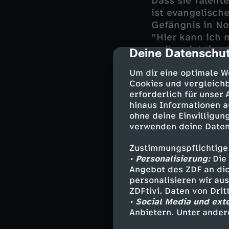
Dass sie Talent
ist evangelisch
Gefängnis in No
"Hier kann ich 
es ihr wichtig,
Deine Datenschut
cmp-dialog-des
Menschen, ihn f
Um dir eine optimale W
Cookies und vergleichb
erforderlich für unser
Positive Pers
hinaus Informationen a
ohne deine Einwilligung
Sarah Ostermann
verwenden deine Daten
kleinen Gefängn
meisten Frauen,
Zustimmungspflichtige
• Personalisierung:
Die 
natürlich ihre 
Angebot des ZDF an dic
positive Perspe
personalisieren wir au
Inhalte der Ges
ZDFtivi. Daten von Dri
höchste Gut mein
• Social Media und ext
Anbietern. Unter ander