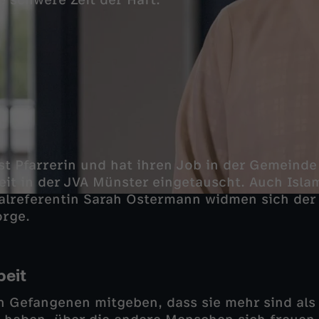
e schwere Zeit der Haft.
st Pfarrerin und hat ihren Job in der Gemeinde
eit in der JVA Münster eingetauscht. Auch Isla
alreferentin Sarah Ostermann widmen sich der
orge.
beit
 Gefangenen mitgeben, dass sie mehr sind als 