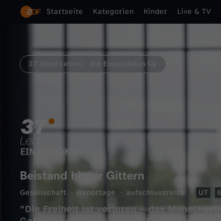
Startseite
Kategorien
Kinder
Live & TV
37 Grad Leben - die Einzeldokus
Beistand hinter Gittern
Gesellschaft
Reportage
aufschlussreich
UT
"Die Freiheit ist verloren – das Menschsei