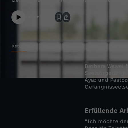
Gefangenen bei und begleiten sie durch di
Abspielen
Details
Barbara Wewel i
Seelsorgetätigk
Ayar und Pastor
Gefängnisseels
Erfüllende Ar
"Ich möchte den