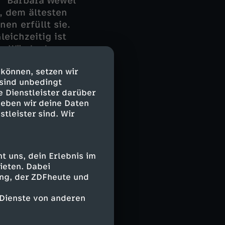
." Barbara Wewel
, dem ältesten
en erfüllt sie.
eichzeitig ist
zur Würde des
 können, setzen wir
 sind unbedingt
e Dienstleister darüber
geben wir deine Daten
stleister sind. Wir
en. In dem
ngshaft. "Die
d sie vermissen
 uns, dein Erlebnis im
 und gemeinsam
ieten. Dabei
uarbeiten. Die
ing, der ZDFheute und
ägt: "Das
s."
 Dienste von anderen